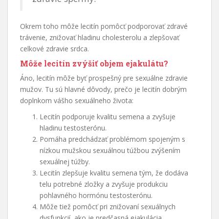
Okrem toho môže lecitín pomôcť podporovať zdravé
trávenie, znižovať hladinu cholesterolu a zlepšovať
celkové zdravie srdca.
Môže lecitín zvýšiť objem ejakulátu?
Áno, lecitín môže byť prospešný pre sexuálne zdravie
mužov. Tu sú hlavné dôvody, prečo je lecitín dobrým
doplnkom vášho sexuálneho života:
Lecitín podporuje kvalitu semena a zvyšuje
hladinu testosterónu.
Pomáha predchádzať problémom spojeným s
nízkou mužskou sexuálnou túžbou zvýšením
sexuálnej túžby.
Lecitín zlepšuje kvalitu semena tým, že dodáva
telu potrebné zložky a zvyšuje produkciu
pohlavného hormónu testosterónu.
Môže tiež pomôcť pri znižovaní sexuálnych
dysfunkcií, ako je predčasná ejakulácia,