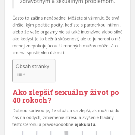
zdravotným a sexuálnym problémom.
Často to začína nenápadne. Môžete si všimnúť, že trvá
dlhšie, kým pocítite pocity, keď ste s partnerkou intímni,
alebo že vaše orgazmy nie sú také intenzívne alebo silné
ako kedysi. Je to bežná skúsenosť, ale to ju nerobí o nič
menej znepokojujúcou. U mnohých mužov môže táto
zmena spustiť vlnu úzkosti.
Obsah stránky
Ako zlepšiť sexuálny život po
40 rokoch?
Dobrou správou je, že situácia sa zlepší, ak muži nájdu
čas na oddych, zmiernenie stresu a zvýšenie hladiny
testosterónu a pravdepodobne
ejakulátu
.