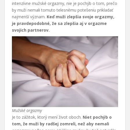
intenzívne mužské orgazmy, nie je pochýb o tom, prečo
by muži nemali tomuto telesnému potešeniu prikladať
najmenší význam.
Keď muži zlepšia svoje orgazmy,
je pravdepodobné, že sa zlepšia aj v orgazme
svojich partnerov.
Mužské orgazmy
Je to zážitok, ktorý mení život oboch.
Niet pochýb o
tom, že muži by radšej zomreli, než aby nemali