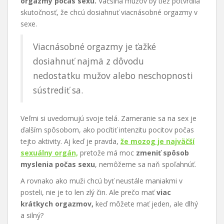
orgazmy počas sexu.
Väčšina mužov by tiež potvrdila
skutočnosť, že chcú dosiahnuť viacnásobné orgazmy v
sexe.
Viacnásobné orgazmy je ťažké
dosiahnuť najmä z dôvodu
nedostatku mužov alebo neschopnosti
sústrediť sa.
Veľmi si uvedomujú svoje telá. Zameranie sa na sex je
ďalším spôsobom, ako pocítiť intenzitu pocitov počas
tejto aktivity. Aj keď je pravda,
že mozog je najväčší
sexuálny orgán,
pretože má moc
zmeniť spôsob
myslenia počas sexu
, nemôžeme sa naň spoľahnúť.
A rovnako ako muži chcú byť neustále maniakmi v
posteli, nie je to len zlý čin. Ale prečo mať
viac
krátkych orgazmov,
keď môžete mať jeden, ale dlhý
a silný?