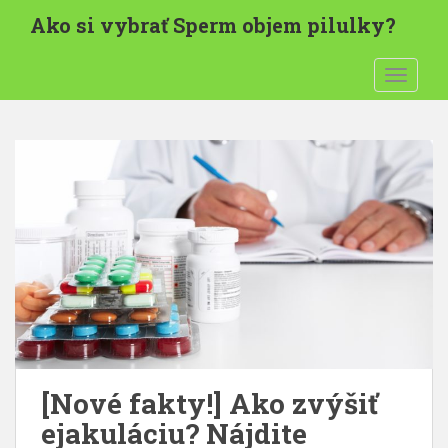
P
Ako si vybrať Sperm objem pilulky?
r
e
PREPNÚ
s
k
o
č
i
ť
n
a
h
l
a
v
n
ý
[Nové fakty!] Ako zvýšiť
o
ejakuláciu? Nájdite
b
s