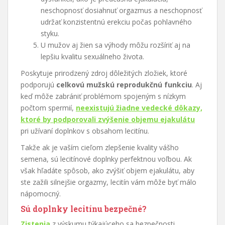
neschopnosť dosiahnuť orgazmus a neschopnosť
udržať konzistentnú erekciu počas pohlavného
styku.
U mužov aj žien sa výhody môžu rozšíriť aj na
lepšiu kvalitu sexuálneho života.
Poskytuje prirodzený zdroj dôležitých zložiek, ktoré
podporujú
celkovú mužskú reprodukčnú funkciu
. Aj
keď môže zabrániť problémom spojeným s nízkym
počtom spermií,
neexistujú žiadne vedecké dôkazy,
ktoré by podporovali zvýšenie objemu ejakulátu
pri užívaní doplnkov s obsahom lecitínu.
Takže ak je vaším cieľom zlepšenie kvality vášho
semena, sú lecitínové doplnky perfektnou voľbou. Ak
však hľadáte spôsob, ako zvýšiť objem ejakulátu, aby
ste zažili silnejšie orgazmy, lecitín vám môže byť málo
nápomocný.
Sú doplnky lecitínu bezpečné?
Zistenia
z výskumu týkajúceho sa bezpečnosti