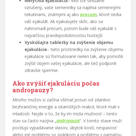
Nerýchla ejakulácia
– keď ste sexuálne
vzrušený, vaše semenníky sa naplnia semennými
tekutinami, známymi aj ako
precum
, ktoré riedia
váš ejakulát. Ak ejakulujete skôr, ako sa
nahromadí precum, potom bude váš ejakulát s
najväčšou pravdepodobnosťou hustejší.
Vyskúšajte tabletky na zvýšenie objemu
ejakulácie
– tieto prostriedky na zvýšenie objemu
ejakulácie sú formulované nielen tak, aby pomohli
zvýšiť objem vašej ejakulácie, ale tiež podporili
zdravšie spermie.
Ako zvýšiť ejakuláciu počas
andropauzy?
Mnoho mužov si začína všímať posun od zdanlivo
bezhraničnej energie a okamžitých reakcií, ktoré mali v
mladosti. Nejde o to, že by im mizla mužnosť – tento
stav sa často nazýva „
andropauza
“. V tomto stave muži
pociťujú vypadávanie vlasov, úbytok kostí, nespavosť
alebo iné problémy so spánkom a problémy s pamäťou