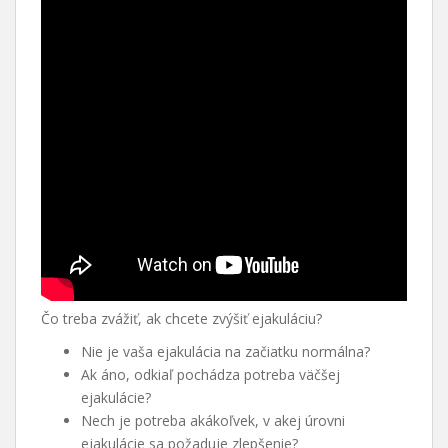
Čo treba zvážiť, ak chcete zvýšiť ejakuláciu?
Nie je vaša ejakulácia na začiatku normálna?
Ak áno, odkiaľ pochádza potreba väčšej
ejakulácie?
Nech je potreba akákoľvek, v akej úrovni
ejakulácie sa požaduje zlepšenie?