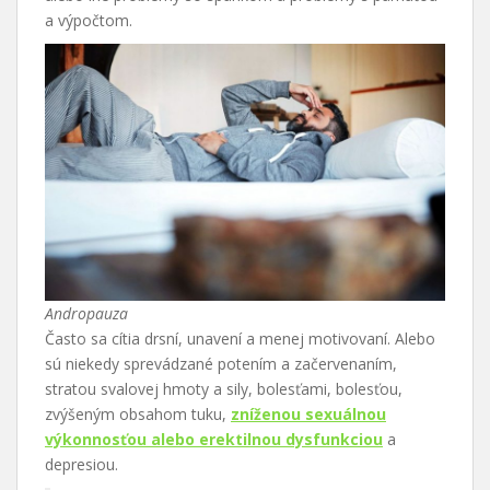
a výpočtom.
Andropauza
Často sa cítia drsní, unavení a menej motivovaní. Alebo
sú niekedy sprevádzané potením a začervenaním,
stratou svalovej hmoty a sily, bolesťami, bolesťou,
zvýšeným obsahom tuku,
zníženou sexuálnou
výkonnosťou alebo erektilnou dysfunkciou
a
depresiou.