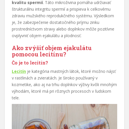
kvalitu spermií
. Táto mikroživina pomáha udržiavať
štrukturálnu integritu spermií a prispieva k celkovému
zdraviu mužského reprodukčného systému. Výsledkom
je, že zabezpečenie dostatočného príjmu zinku
prostredníctvom stravy alebo doplnkov môže pozitívne
ovplyvniť objem ejakulátu a plodnosť.
Ako zvýšiť objem ejakulátu
pomocou lecitínu?
Čo je to lecitín?
Lecitín
je kategória mastných látok, ktoré možno nájsť
v rastlinách a zvieratách. Je široko používaný v
kozmetike, ako aj na trhu doplnkov výživy kvôli mnohým
výhodám, ktoré má pri rôznych procesoch v ľudskom
tele.