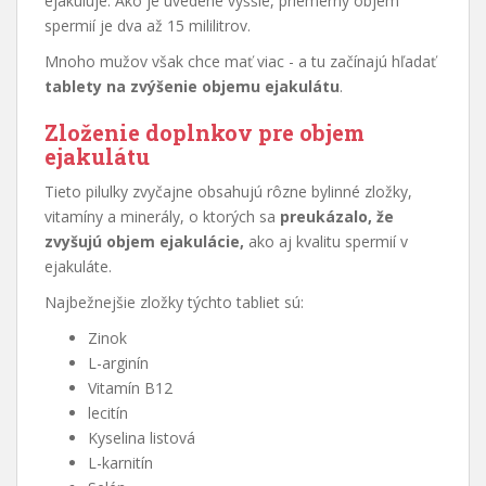
ejakuluje. Ako je uvedené vyššie, priemerný objem
spermií je dva až 15 mililitrov.
Mnoho mužov však chce mať viac - a tu začínajú hľadať
tablety na zvýšenie objemu ejakulátu
.
Zloženie doplnkov pre objem
ejakulátu
Tieto pilulky zvyčajne obsahujú rôzne bylinné zložky,
vitamíny a minerály, o ktorých sa
preukázalo, že
zvyšujú objem ejakulácie,
ako aj kvalitu spermií v
ejakuláte.
Najbežnejšie zložky týchto tabliet sú:
Zinok
L-arginín
Vitamín B12
lecitín
Kyselina listová
L-karnitín