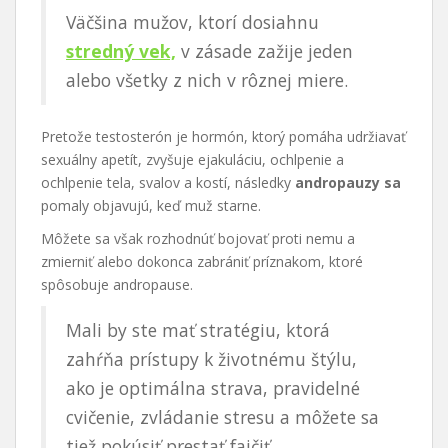
Väčšina mužov, ktorí dosiahnu
stredný vek,
v zásade zažije jeden
alebo všetky z nich v rôznej miere.
Pretože testosterón je hormón, ktorý pomáha udržiavať
sexuálny apetít, zvyšuje ejakuláciu, ochlpenie a
ochlpenie tela, svalov a kostí, následky
andropauzy sa
pomaly objavujú, keď muž starne.
Môžete sa však rozhodnúť bojovať proti nemu a
zmierniť alebo dokonca zabrániť príznakom, ktoré
spôsobuje andropause.
Mali by ste mať stratégiu, ktorá
zahŕňa prístupy k životnému štýlu,
ako je optimálna strava, pravidelné
cvičenie, zvládanie stresu a môžete sa
tiež pokúsiť prestať fajčiť.