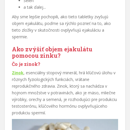
Selén
a tak ďalej...
Aby sme lepšie pochopili, ako tieto tabletky zvyšujú
objem ejakulátu, poďme sa rýchlo pozrieť na to, ako
tieto zložky v skutočnosti ovplyvňujú ejakuláciu a
spermie.
Ako zvýšiť objem ejakulátu
pomocou zinku?
Čo je zinok?
Zinok
, esenciálny stopový minerál, hrá kľúčovú úlohu v
rôznych fyziologických funkciách, vrátane
reprodukčného zdravia. Zinok, ktorý sa nachádza v
hojnom množstve v potravinách, ako je mäso, mliečne
výrobky, orechy a semená, je rozhodujúci pre produkciu
testosterónu, kľúčového hormónu ovplyvňujúceho
produkciu spermií.