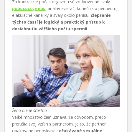
Za kontrakcie počas orgazmu sú zodpovedné svaly
pubococcygeus
, análny zvierač, konečník a perineum,
ejakulačné kanáliky a svaly okolo penisu.
Zlepšenie
týchto častí je logický a praktický prístup k
dosiahnutiu väčšieho počtu spermií.
Žena nie je šťastná
Veľké množstvo žien uznáva, že dôvodom, prečo
prerušia svoj vzťah s partnerom, je to, že partner
opakovane neposkytuje
očakávané sexuálne