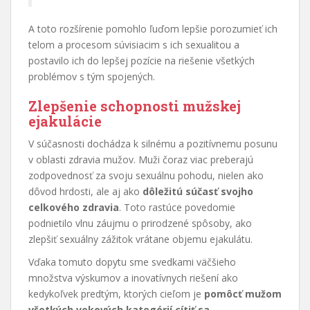
A toto rozšírenie pomohlo ľuďom lepšie porozumieť ich
telom a procesom súvisiacim s ich sexualitou a
postavilo ich do lepšej pozície na riešenie všetkých
problémov s tým spojených.
Zlepšenie schopnosti mužskej
ejakulácie
V súčasnosti dochádza k silnému a pozitívnemu posunu
v oblasti zdravia mužov. Muži čoraz viac preberajú
zodpovednosť za svoju sexuálnu pohodu, nielen ako
dôvod hrdosti, ale aj ako
dôležitú súčasť svojho
celkového zdravia
. Toto rastúce povedomie
podnietilo vlnu záujmu o prirodzené spôsoby, ako
zlepšiť sexuálny zážitok vrátane objemu ejakulátu.
Vďaka tomuto dopytu sme svedkami väčšieho
množstva výskumov a inovatívnych riešení ako
kedykoľvek predtým, ktorých cieľom je
pomôcť mužom
všetkých vekových kategórií cítiť sa