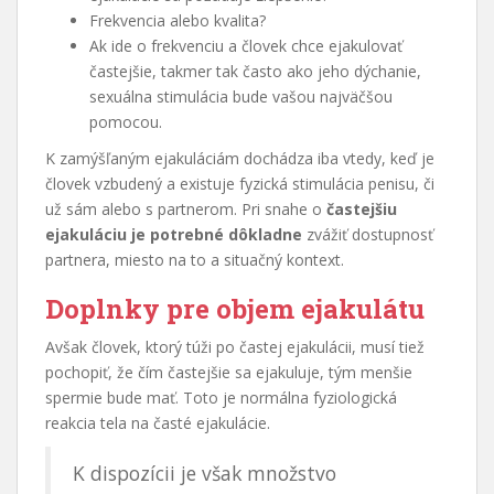
Frekvencia alebo kvalita?
Ak ide o frekvenciu a človek chce ejakulovať
častejšie, takmer tak často ako jeho dýchanie,
sexuálna stimulácia bude vašou najväčšou
pomocou.
K zamýšľaným ejakuláciám dochádza iba vtedy, keď je
človek vzbudený a existuje fyzická stimulácia penisu, či
už sám alebo s partnerom. Pri snahe o
častejšiu
ejakuláciu je potrebné dôkladne
zvážiť dostupnosť
partnera, miesto na to a situačný kontext.
Doplnky pre objem ejakulátu
Avšak človek, ktorý túži po častej ejakulácii, musí tiež
pochopiť, že čím častejšie sa ejakuluje, tým menšie
spermie bude mať. Toto je normálna fyziologická
reakcia tela na časté ejakulácie.
K dispozícii je však množstvo