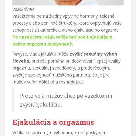
Vasektómia
Vazektómia nemá žiadny vplyv na hormóny, telesné
procesy alebo penilitné štruktúry, ktoré ovplyvňujú vašu
schopnosť získať erekciu alebo ejakuláciu po orgazme.
Po vasektómii však môže byť pocit ejakulácie
počas orgazmu ovplyvnený
.
Navyše, viac ejakulátu môže
zvýšiť sexuálny výkon
človeka,
pretože pomáha pri dosahovaní lepšej kvality
orgazmu, sexuálnej sebadôvery, a predovšetkým,
zvyšuje spokojnosť mužského partnera, čo je pre
mužov veľmi dôležité a rozhodujúce.
Preto veľa mužov chce po vazektómii
zvýšiť ejakuláciu.
Ejakulácia a orgazmus
Vďaka nespočetným výhodám, ktoré poskytujú