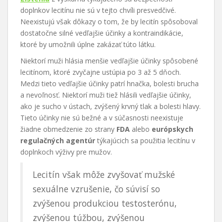
doplnkov lecitínu nie sú v tejto chvíli presvedčivé.
Neexistujú však dôkazy o tom, že by lecitín spôsoboval
dostatočne silné vedľajšie účinky a kontraindikácie,
ktoré by umožnili úplne zakázať túto látku.
Niektorí muži hlásia menšie vedľajšie účinky spôsobené
lecitínom, ktoré zvyčajne ustúpia po 3 až 5 dňoch.
Medzi tieto vedľajšie účinky patrí hnačka, bolesti brucha
a nevoľnosť. Niektorí muži tiež hlásili vedľajšie účinky,
ako je sucho v ústach, zvýšený krvný tlak a bolesti hlavy.
Tieto účinky nie sú bežné a v súčasnosti neexistuje
žiadne obmedzenie zo strany
FDA
alebo
európskych
regulačných agentúr
týkajúcich sa použitia lecitínu v
doplnkoch výživy pre mužov.
Lecitín však môže zvyšovať mužské
sexuálne vzrušenie, čo súvisí so
zvýšenou produkciou testosterónu,
zvýšenou túžbou, zvýšenou