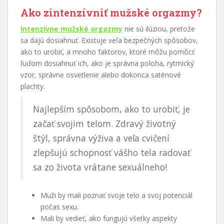
Ako zintenzívniť mužské orgazmy?
Intenzívne mužské orgazmy
nie sú ilúziou, pretože
sa dajú dosiahnuť. Existuje veľa bezpečných spôsobov,
ako to urobiť, a mnoho faktorov, ktoré môžu pomôcť
ľuďom dosiahnuť ich, ako je správna poloha, rytmický
vzor, správne osvetlenie alebo dokonca saténové
plachty.
Najlepším spôsobom, ako to urobiť, je
začať svojim telom. Zdravý životný
štýl, správna výživa a veľa cvičení
zlepšujú schopnosť vášho tela radovať
sa zo života vrátane sexuálneho!
Muži by mali poznať svoje telo a svoj potenciál
počas sexu.
Mali by vedieť, ako fungujú všetky aspekty