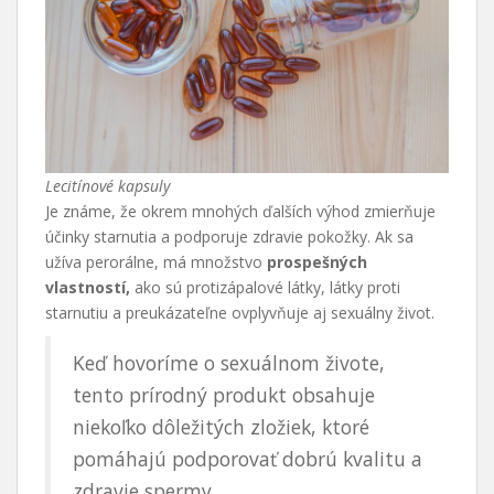
Lecitínové kapsuly
Je známe, že okrem mnohých ďalších výhod zmierňuje
účinky starnutia a podporuje zdravie pokožky. Ak sa
užíva perorálne, má množstvo
prospešných
vlastností,
ako sú protizápalové látky, látky proti
starnutiu a preukázateľne ovplyvňuje aj sexuálny život.
Keď hovoríme o sexuálnom živote,
tento prírodný produkt obsahuje
niekoľko dôležitých zložiek, ktoré
pomáhajú podporovať dobrú kvalitu a
zdravie spermy.