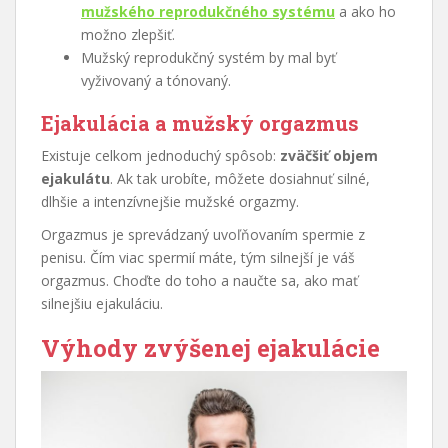
mužského reprodukčného systému
a ako ho
možno zlepšiť.
Mužský reprodukčný systém by mal byť
vyživovaný a tónovaný.
Ejakulácia a mužský orgazmus
Existuje celkom jednoduchý spôsob:
zväčšiť objem
ejakulátu
. Ak tak urobíte, môžete dosiahnuť silné,
dlhšie a intenzívnejšie mužské orgazmy.
Orgazmus je sprevádzaný uvoľňovaním spermie z
penisu. Čím viac spermií máte, tým silnejší je váš
orgazmus. Choďte do toho a naučte sa, ako mať
silnejšiu ejakuláciu.
Výhody zvýšenej ejakulácie