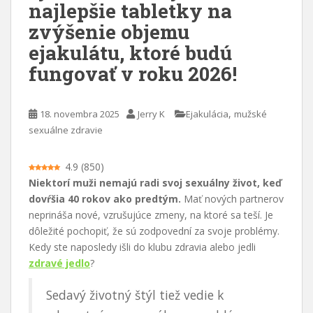
najlepšie tabletky na
a
zvýšenie objemu
h
ejakulátu, ktoré budú
fungovať v roku 2026!
,
18. novembra 2025
Jerry K
Ejakulácia
mužské
sexuálne zdravie
4.9
(
850
)
Niektorí muži nemajú radi svoj sexuálny život, keď
dovŕšia 40 rokov ako predtým.
Mať nových partnerov
neprináša nové, vzrušujúce zmeny, na ktoré sa teší. Je
dôležité pochopiť, že sú zodpovední za svoje problémy.
Kedy ste naposledy išli do klubu zdravia alebo jedli
zdravé jedlo
?
Sedavý životný štýl tiež vedie k