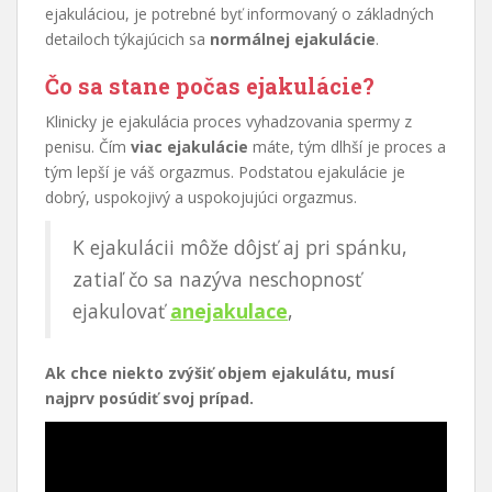
ejakuláciou, je potrebné byť informovaný o základných
detailoch týkajúcich sa
normálnej ejakulácie
.
Čo sa stane počas ejakulácie?
Klinicky je ejakulácia proces vyhadzovania spermy z
penisu. Čím
viac ejakulácie
máte, tým dlhší je proces a
tým lepší je váš orgazmus. Podstatou ejakulácie je
dobrý, uspokojivý a uspokojujúci orgazmus.
K ejakulácii môže dôjsť aj pri spánku,
zatiaľ čo sa nazýva neschopnosť
ejakulovať
anejakulace
,
Ak chce niekto zvýšiť objem ejakulátu, musí
najprv posúdiť svoj prípad.