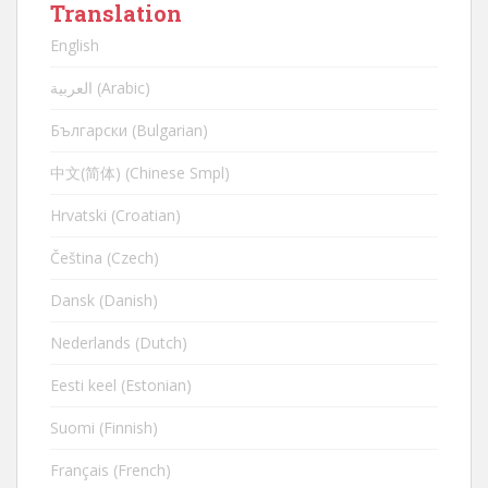
Translation
English
العربية (Arabic)
Български (Bulgarian)
中文(简体) (Chinese Smpl)
Hrvatski (Croatian)
Čeština (Czech)
Dansk (Danish)
Nederlands (Dutch)
Eesti keel (Estonian)
Suomi (Finnish)
Français (French)