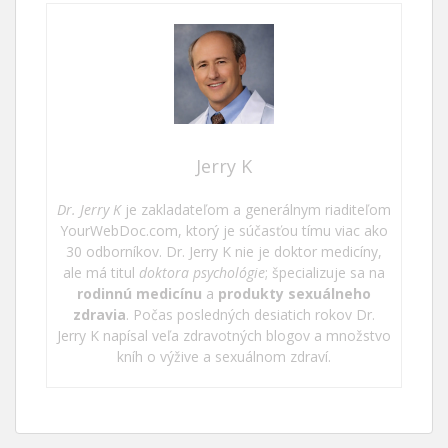
Jerry K
Dr. Jerry K
je zakladateľom a generálnym riaditeľom
YourWebDoc.com, ktorý je súčasťou tímu viac ako
30 odborníkov. Dr. Jerry K nie je doktor medicíny,
ale má titul
doktora psychológie
; špecializuje sa na
rodinnú medicínu
a
produkty sexuálneho
zdravia
. Počas posledných desiatich rokov Dr.
Jerry K napísal veľa zdravotných blogov a množstvo
kníh o výžive a sexuálnom zdraví.