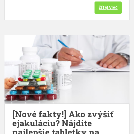
ČÍTAJ VIAC
[Nové fakty!] Ako zvýšiť
ejakuláciu? Nájdite
najlepšie tabletky na