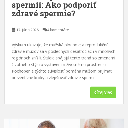
spermií: Ako podporiť
a
zdravé spermie?
h
17. júna 2026
4 komentáre
Výskum ukazuje, že mužská plodnosť a reprodukčné
zdravie mužov sa v posledných desaťročiach v mnohých
regiónoch znížili. Štúdie spájajú tento trend so zmenami
životného štýlu a vystavením životnému prostrediu.
Pochopenie týchto súvislostí pomáha mužom prijímať
preventívne kroky a zlepšovať zdravie spermií.
ČÍTAJ VIAC