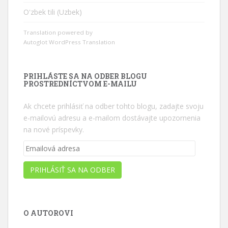
Oʻzbek tili (Uzbek)
Translation powered by
Autoglot WordPress Translation
PRIHLÁSTE SA NA ODBER BLOGU
PROSTREDNÍCTVOM E-MAILU
Ak chcete prihlásiť na odber tohto blogu, zadajte svoju
e-mailovú adresu a e-mailom dostávajte upozornenia
na nové príspevky.
Emailová
adresa
PRIHLÁSIŤ SA NA ODBER
O AUTOROVI