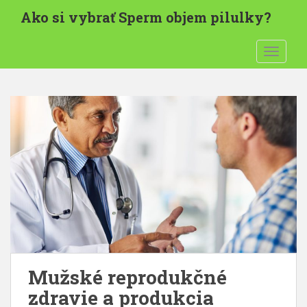
P
Ako si vybrať Sperm objem pilulky?
r
e
PREPNÚ
s
k
o
č
i
ť
n
a
h
l
a
v
n
ý
Mužské reprodukčné
o
b
zdravie a produkcia
s