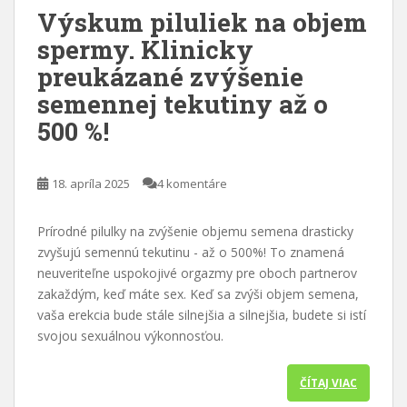
Výskum piluliek na objem
spermy. Klinicky
preukázané zvýšenie
semennej tekutiny až o
500 %!
18. apríla 2025
4 komentáre
Prírodné pilulky na zvýšenie objemu semena drasticky
zvyšujú semennú tekutinu - až o 500%! To znamená
neuveriteľne uspokojivé orgazmy pre oboch partnerov
zakaždým, keď máte sex. Keď sa zvýši objem semena,
vaša erekcia bude stále silnejšia a silnejšia, budete si istí
svojou sexuálnou výkonnosťou.
ČÍTAJ VIAC