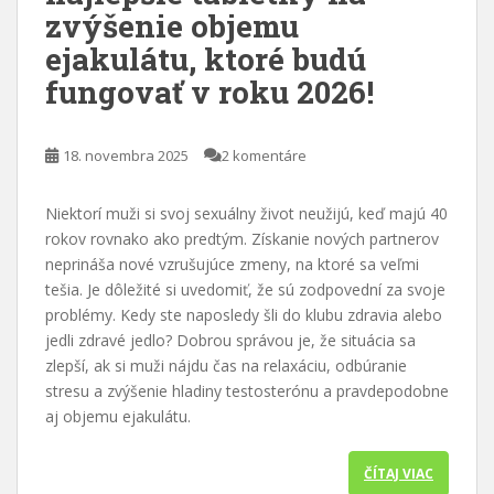
zvýšenie objemu
ejakulátu, ktoré budú
fungovať v roku 2026!
18. novembra 2025
2 komentáre
Niektorí muži si svoj sexuálny život neužijú, keď majú 40
rokov rovnako ako predtým. Získanie nových partnerov
neprináša nové vzrušujúce zmeny, na ktoré sa veľmi
tešia. Je dôležité si uvedomiť, že sú zodpovední za svoje
problémy. Kedy ste naposledy šli do klubu zdravia alebo
jedli zdravé jedlo? Dobrou správou je, že situácia sa
zlepší, ak si muži nájdu čas na relaxáciu, odbúranie
stresu a zvýšenie hladiny testosterónu a pravdepodobne
aj objemu ejakulátu.
ČÍTAJ VIAC