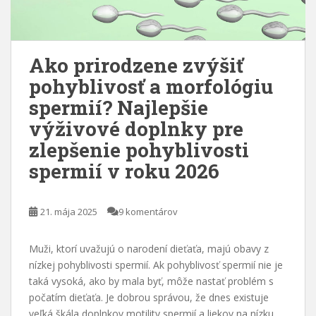
Ako prirodzene zvýšiť
pohyblivosť a morfológiu
spermií? Najlepšie
výživové doplnky pre
zlepšenie pohyblivosti
spermií v roku 2026
21. mája 2025
9 komentárov
Muži, ktorí uvažujú o narodení dieťaťa, majú obavy z
nízkej pohyblivosti spermií. Ak pohyblivosť spermií nie je
taká vysoká, ako by mala byť, môže nastať problém s
počatím dieťaťa. Je dobrou správou, že dnes existuje
veľká škála doplnkov motility spermií a liekov na nízku