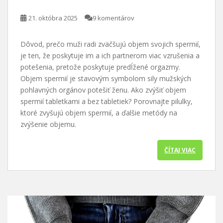
21. októbra 2025
9 komentárov
Dôvod, prečo muži radi zväčšujú objem svojich spermií,
je ten, že poskytuje im a ich partnerom viac vzrušenia a
potešenia, pretože poskytuje predĺžené orgazmy.
Objem spermií je stavovým symbolom sily mužských
pohlavných orgánov potešiť ženu. Ako zvýšiť objem
spermií tabletkami a bez tabletiek? Porovnajte pilulky,
ktoré zvyšujú objem spermií, a ďalšie metódy na
zvýšenie objemu.
ČÍTAJ VIAC