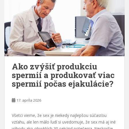
Ako zvýšiť produkciu
spermií a produkovať viac
spermií počas ejakulácie?
17. apríla 2026
Všetci vieme, že sex je niekedy najlepšou súčasťou
vzťahu, ale len málo ľudí si uvedomuje, že sex má aj iné
výhody ako obvyklých 30 sekúnd potešenia. Neskoršie