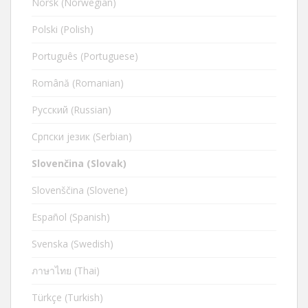
Norsk (Norwegian)
Polski (Polish)
Português (Portuguese)
Română (Romanian)
Русский (Russian)
Cрпски језик (Serbian)
Slovenčina (Slovak)
Slovenščina (Slovene)
Español (Spanish)
Svenska (Swedish)
ภาษาไทย (Thai)
Türkçe (Turkish)