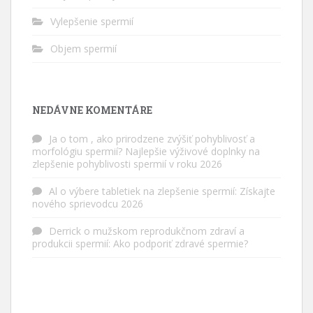
Vylepšenie spermií
Objem spermií
NEDÁVNE KOMENTÁRE
Ja
o tom
, ako prirodzene zvýšiť pohyblivosť a
morfológiu spermií? Najlepšie výživové doplnky na
zlepšenie pohyblivosti spermií v roku 2026
Al
o
výbere tabletiek na zlepšenie spermií: Získajte
nového sprievodcu 2026
Derrick
o
mužskom reprodukčnom zdraví a
produkcii spermií: Ako podporiť zdravé spermie?