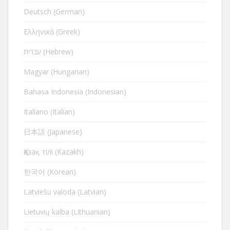
Deutsch (German)
Ελληνικά (Greek)
עברית (Hebrew)
Magyar (Hungarian)
Bahasa Indonesia (Indonesian)
Italiano (Italian)
日本語 (Japanese)
Қазақ тілі (Kazakh)
한국어 (Korean)
Latviešu valoda (Latvian)
Lietuvių kalba (Lithuanian)