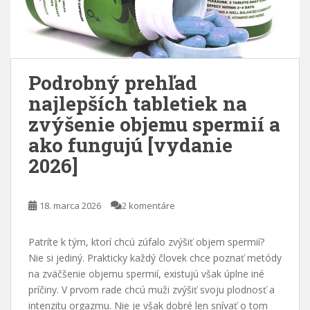
Podrobný prehľad
najlepších tabletiek na
zvýšenie objemu spermií a
ako fungujú [vydanie
2026]
18. marca 2026
2 komentáre
Patríte k tým, ktorí chcú zúfalo zvýšiť objem spermií?
Nie si jediný. Prakticky každý človek chce poznať metódy
na zväčšenie objemu spermií, existujú však úplne iné
príčiny. V prvom rade chcú muži zvýšiť svoju plodnosť a
intenzitu orgazmu. Nie je však dobré len snívať o tom