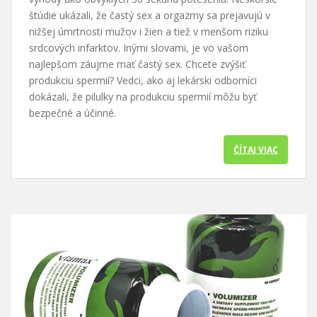
štúdie ukázali, že častý sex a orgazmy sa prejavujú v
nižšej úmrtnosti mužov i žien a tiež v menšom riziku
srdcových infarktov. Inými slovami, je vo vašom
najlepšom záujme mať častý sex. Chcete zvýšiť
produkciu spermií? Vedci, ako aj lekárski odborníci
dokázali, že pilulky na produkciu spermií môžu byť
bezpečné a účinné.
ČÍTAJ VIAC