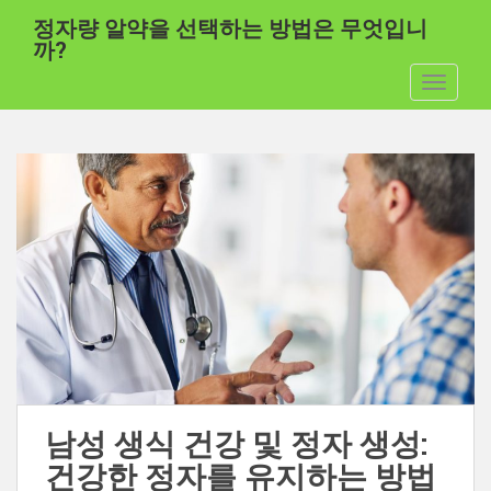
주
정자량 알약을 선택하는 방법은 무엇입니
요
까?
콘
탐색 전
텐
츠
로
건
너
뛰
기
남성 생식 건강 및 정자 생성:
건강한 정자를 유지하는 방법