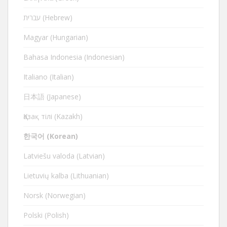
עברית (Hebrew)
Magyar (Hungarian)
Bahasa Indonesia (Indonesian)
Italiano (Italian)
日本語 (Japanese)
Қазақ тілі (Kazakh)
한국어 (Korean)
Latviešu valoda (Latvian)
Lietuvių kalba (Lithuanian)
Norsk (Norwegian)
Polski (Polish)