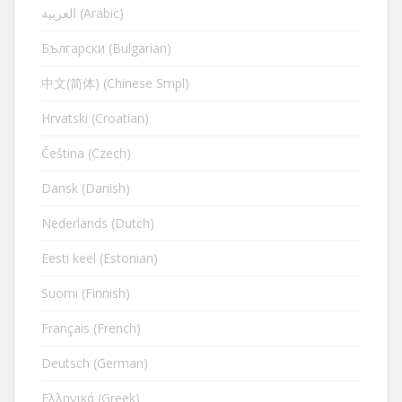
العربية (Arabic)
Български (Bulgarian)
中文(简体) (Chinese Smpl)
Hrvatski (Croatian)
Čeština (Czech)
Dansk (Danish)
Nederlands (Dutch)
Eesti keel (Estonian)
Suomi (Finnish)
Français (French)
Deutsch (German)
Ελληνικά (Greek)