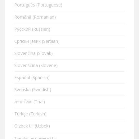
Português (Portuguese)
Română (Romanian)
Русский (Russian)
Cрпски језик (Serbian)
Slovenčina (Slovak)
Slovenščina (Slovene)
Español (Spanish)
Svenska (Swedish)
ภาษาไทย (Thai)
Türkçe (Turkish)
Oʻzbek tili (Uzbek)
Translation powered by