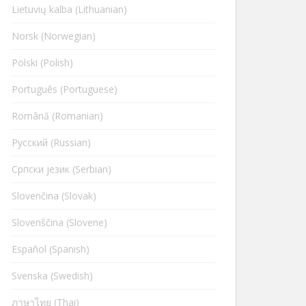
Lietuvių kalba (Lithuanian)
Norsk (Norwegian)
Polski (Polish)
Português (Portuguese)
Română (Romanian)
Русский (Russian)
Cрпски језик (Serbian)
Slovenčina (Slovak)
Slovenščina (Slovene)
Español (Spanish)
Svenska (Swedish)
ภาษาไทย (Thai)