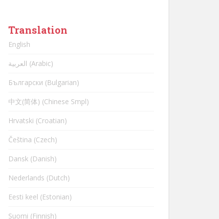
Translation
English
العربية (Arabic)
Български (Bulgarian)
中文(简体) (Chinese Smpl)
Hrvatski (Croatian)
Čeština (Czech)
Dansk (Danish)
Nederlands (Dutch)
Eesti keel (Estonian)
Suomi (Finnish)