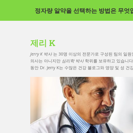
주
정자량 알약을 선택하는 방법은 무엇
요
콘
텐
츠
로
제리 K
건
너
Jerry K 박사
는 30명 이상의 전문가로 구성된 팀의 일원인 Y
뛰
의사는 아니지만
심리학 박사
학위를 보유하고 있습니다
기
동안 Dr. Jerry K는 수많은 건강 블로그와 영양 및 성