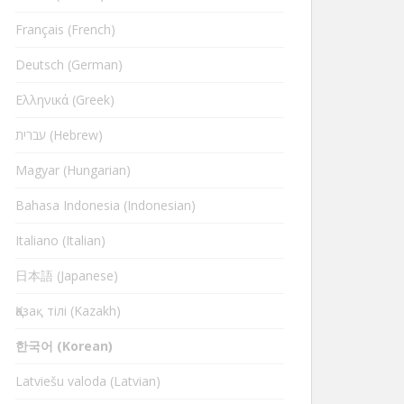
Français (French)
Deutsch (German)
Ελληνικά (Greek)
עברית (Hebrew)
Magyar (Hungarian)
Bahasa Indonesia (Indonesian)
Italiano (Italian)
日本語 (Japanese)
Қазақ тілі (Kazakh)
한국어 (Korean)
Latviešu valoda (Latvian)