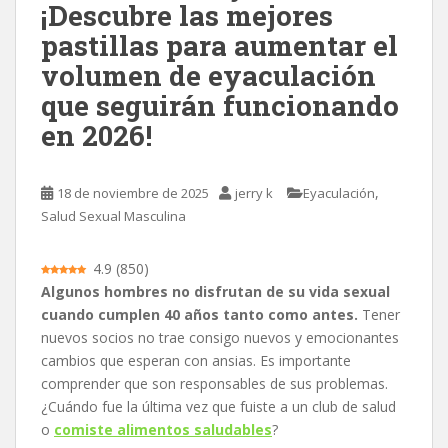
¡Descubre las mejores
n
pastillas para aumentar el
c
volumen de eyaculación
i
p
que seguirán funcionando
a
en 2026!
l
,
18 de noviembre de 2025
jerry k
Eyaculación
Salud Sexual Masculina
4.9
(
850
)
Algunos hombres no disfrutan de su vida sexual
cuando cumplen 40 años tanto como antes.
Tener
nuevos socios no trae consigo nuevos y emocionantes
cambios que esperan con ansias. Es importante
comprender que son responsables de sus problemas.
¿Cuándo fue la última vez que fuiste a un club de salud
o
comiste alimentos saludables
?