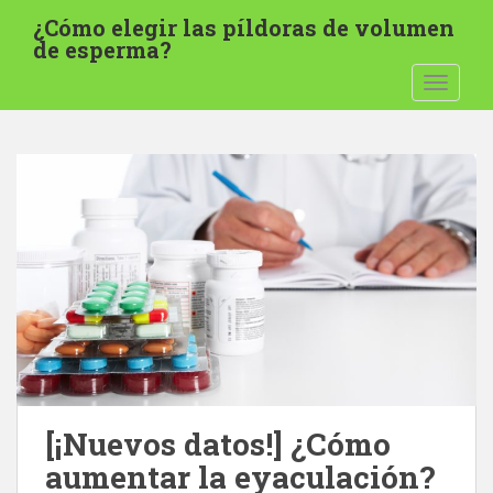
S
¿Cómo elegir las píldoras de volumen
a
de esperma?
l
NAVEGA
t
a
r
a
l
c
o
n
t
e
n
i
d
o
[¡Nuevos datos!] ¿Cómo
p
aumentar la eyaculación?
r
i