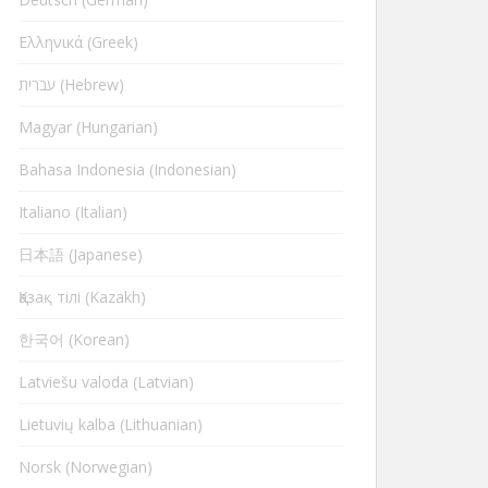
Ελληνικά (Greek)
עברית (Hebrew)
Magyar (Hungarian)
Bahasa Indonesia (Indonesian)
Italiano (Italian)
日本語 (Japanese)
Қазақ тілі (Kazakh)
한국어 (Korean)
Latviešu valoda (Latvian)
Lietuvių kalba (Lithuanian)
Norsk (Norwegian)