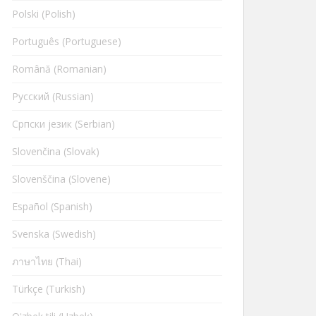
Polski (Polish)
Português (Portuguese)
Română (Romanian)
Русский (Russian)
Cрпски језик (Serbian)
Slovenčina (Slovak)
Slovenščina (Slovene)
Español (Spanish)
Svenska (Swedish)
ภาษาไทย (Thai)
Türkçe (Turkish)