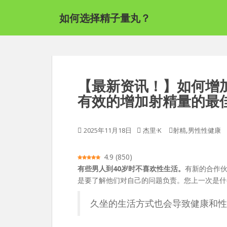
跳
如何选择精子量丸？
至
主
要
内
容
【最新资讯！】如何增加
有效的增加射精量的最
,
2025年11月18日
杰里·K
射精
男性性健康
4.9
(
850
)
有些男人到40岁时不喜欢性生活。
有新的合作
是要了解他们对自己的问题负责。您上一次是什
久坐的生活方式也会导致健康和性