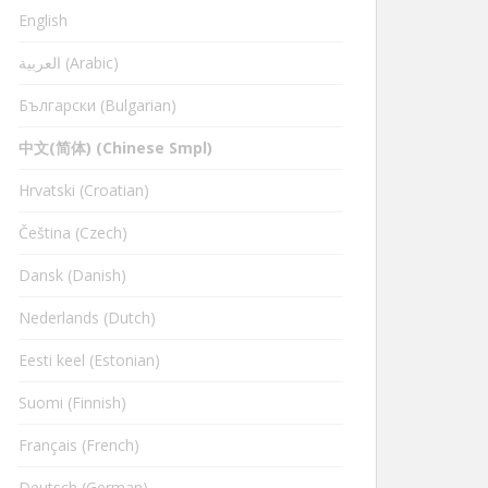
English
العربية (Arabic)
Български (Bulgarian)
中文(简体) (Chinese Smpl)
Hrvatski (Croatian)
Čeština (Czech)
Dansk (Danish)
Nederlands (Dutch)
Eesti keel (Estonian)
Suomi (Finnish)
Français (French)
Deutsch (German)