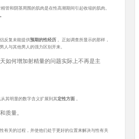
射精管和阴茎周围的肌肉是在性高潮期间引起收缩的肌肉。
。
侣反复未能提供
预期的性经历
。正如调查所显示的那样，
男人与其他男人的强力区别开来。
天如何增加射精量的问题实际上不再是主
已从其明显的数字含义扩展到其
定性方面
。
和质量。
性有关的过程，并使他们处于更好的位置来解决与性有关