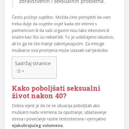
zdravstvenih i seksualnih problema.
Često počinje suptilno. Možda ćete primijetiti da vam
treba dulje da osjetite osjet kada ste intimni s
partnericom ili da vaši orgazmi nisu tako intenzivni ili
snažni kao što su nekad bili. To je uobičajeno iskustvo,
ali to ga ne čini manje zabrinjavajućim. Za mnoge
muškarce ova promjena može izazvati val tjeskobe.
Sadržaj stranice
Kako poboljšati seksualni
život nakon 40?
Dobra vijest je da će se situacija poboljšati ako
muškarci nađu vremena za opuštanje, ublažavanje
stresa i povećanje razine testosterona i vjerojatno
ejakulirajućeg volumena
.