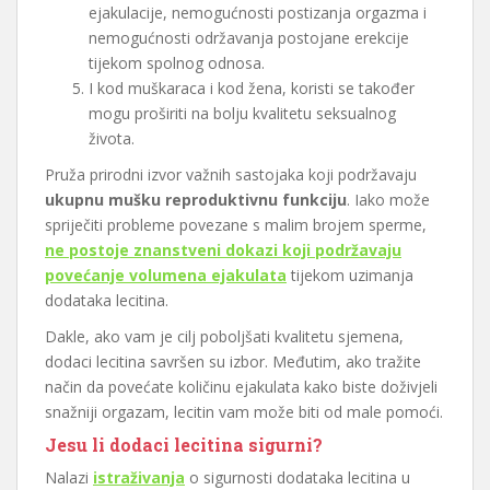
ejakulacije, nemogućnosti postizanja orgazma i
nemogućnosti održavanja postojane erekcije
tijekom spolnog odnosa.
I kod muškaraca i kod žena, koristi se također
mogu proširiti na bolju kvalitetu seksualnog
života.
Pruža prirodni izvor važnih sastojaka koji podržavaju
ukupnu mušku reproduktivnu funkciju
. Iako može
spriječiti probleme povezane s malim brojem sperme,
ne postoje znanstveni dokazi koji podržavaju
povećanje volumena ejakulata
tijekom uzimanja
dodataka lecitina.
Dakle, ako vam je cilj poboljšati kvalitetu sjemena,
dodaci lecitina savršen su izbor. Međutim, ako tražite
način da povećate količinu ejakulata kako biste doživjeli
snažniji orgazam, lecitin vam može biti od male pomoći.
Jesu li dodaci lecitina sigurni?
Nalazi
istraživanja
o sigurnosti dodataka lecitina u