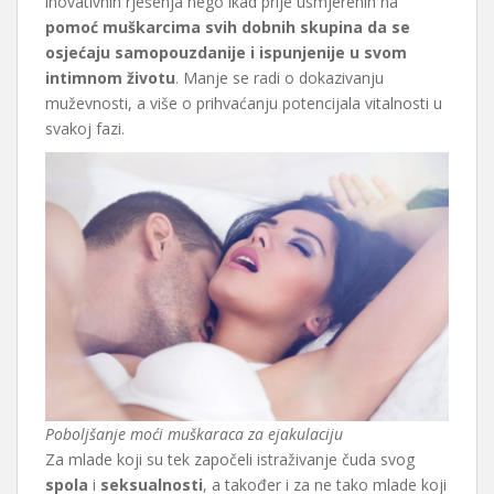
inovativnih rješenja nego ikad prije usmjerenih na
pomoć muškarcima svih dobnih skupina da se
osjećaju samopouzdanije i ispunjenije u svom
intimnom životu
. Manje se radi o dokazivanju
muževnosti, a više o prihvaćanju potencijala vitalnosti u
svakoj fazi.
Poboljšanje moći muškaraca za ejakulaciju
Za mlade koji su tek započeli istraživanje čuda svog
spola
i
seksualnosti
, a također i za ne tako mlade koji