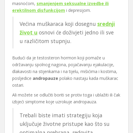
masnoćom,
smanjenjem seksualne izvedbe ili
erektilnom disfunkcijom
i depresijom.
Većina muškaraca koji dosegnu
srednji
život u
osnovi će doživjeti jedno ili sve
u različitom stupnju.
Budući da je testosteron hormon koji pomaže u
održavanju spolnog nagona, pojačavanju ejakulacije,
dlakavosti na stijenkama i na tijelu, mišićima i kostima,
posljedice
andropauze
polako nastaju kada muškarac
ostari.
Ali možete se odlučiti boriti se protiv toga i ublažiti ili čak
izbjeći simptome koje uzrokuje andropauza.
Trebali biste imati strategiju koja
uključuje životne pristupe kao što su
optimalna prehrana, redovita