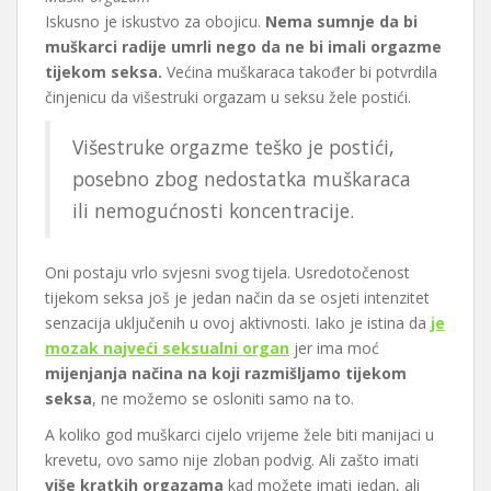
Iskusno je iskustvo za obojicu.
Nema sumnje da bi
muškarci radije umrli nego da ne bi imali orgazme
tijekom seksa.
Većina muškaraca također bi potvrdila
činjenicu da višestruki orgazam u seksu žele postići.
Višestruke orgazme teško je postići,
posebno zbog nedostatka muškaraca
ili nemogućnosti koncentracije.
Oni postaju vrlo svjesni svog tijela. Usredotočenost
tijekom seksa još je jedan način da se osjeti intenzitet
senzacija uključenih u ovoj aktivnosti. Iako je istina da
je
mozak najveći seksualni organ
jer ima moć
mijenjanja načina na koji razmišljamo tijekom
seksa
, ne možemo se osloniti samo na to.
A koliko god muškarci cijelo vrijeme žele biti manijaci u
krevetu, ovo samo nije zloban podvig. Ali zašto imati
više kratkih orgazama
kad možete imati jedan, ali