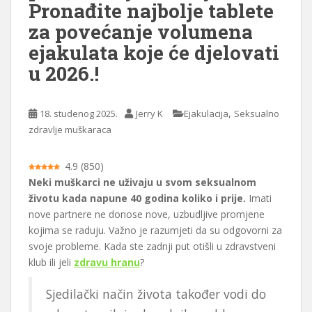
Pronađite najbolje tablete
a
za povećanje volumena
j
ejakulata koje će djelovati
u 2026.!
,
18. studenog 2025.
Jerry K
Ejakulacija
Seksualno
zdravlje muškaraca
4.9
(
850
)
Neki muškarci ne uživaju u svom seksualnom
životu kada napune 40 godina koliko i prije.
Imati
nove partnere ne donose nove, uzbudljive promjene
kojima se raduju. Važno je razumjeti da su odgovorni za
svoje probleme. Kada ste zadnji put otišli u zdravstveni
klub ili jeli
zdravu hranu
?
Sjedilački način života također vodi do