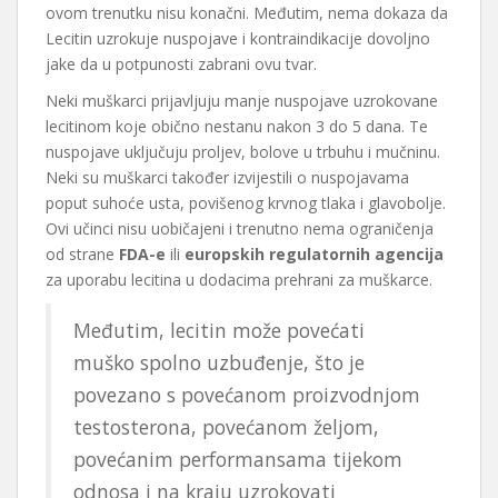
ovom trenutku nisu konačni. Međutim, nema dokaza da
Lecitin uzrokuje nuspojave i kontraindikacije dovoljno
jake da u potpunosti zabrani ovu tvar.
Neki muškarci prijavljuju manje nuspojave uzrokovane
lecitinom koje obično nestanu nakon 3 do 5 dana. Te
nuspojave uključuju proljev, bolove u trbuhu i mučninu.
Neki su muškarci također izvijestili o nuspojavama
poput suhoće usta, povišenog krvnog tlaka i glavobolje.
Ovi učinci nisu uobičajeni i trenutno nema ograničenja
od strane
FDA-e
ili
europskih regulatornih agencija
za uporabu lecitina u dodacima prehrani za muškarce.
Međutim, lecitin može povećati
muško spolno uzbuđenje, što je
povezano s povećanom proizvodnjom
testosterona, povećanom željom,
povećanim performansama tijekom
odnosa i na kraju uzrokovati