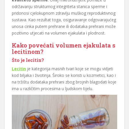
održavanju strukturnog integriteta stanica sperme i
pridonosi cjelokupnom zdravlju muškog reproduktivnog
sustava. Kao rezultat toga, osiguravanje odgovarajućeg
unosa cinka putem prehrane ili dodataka prehrani može
pozitivno utjecati na volumen ejakulata i plodnost.
Kako povećati volumen ejakulata s
lecitinom?
Što je lecitin?
Lecitin
je kategorija masnih tvari koje se mogu vidjeti
kod biljaka i životinja. Široko se koristi u kozmetici, kao i
na tržištu dodataka prehrani zbog brojnih blagodati koje
ima u različitim procesima u ljudskom tijelu.