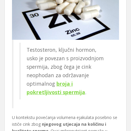
Testosteron, ključni hormon,
usko je povezan s proizvodnjom
spermija, zbog čega je cink
neophodan za održavanje
optimalnog
broja i
pokretljivosti spermija
.
U kontekstu povećanja volumena ejakulata posebno se
ističe cink zbog
njegovog utjecaja na količinu i
kvalitetu sperme
. Ovaj mikronutrijent pomaže u