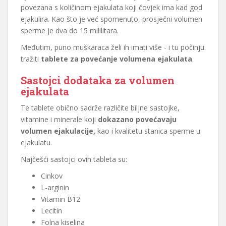
povezana s količinom ejakulata koji čovjek ima kad god
ejakulira. Kao što je već spomenuto, prosječni volumen
sperme je dva do 15 mililitara.
Međutim, puno muškaraca želi ih imati više - i tu počinju
tražiti
tablete za povećanje volumena ejakulata
.
Sastojci dodataka za volumen
ejakulata
Te tablete obično sadrže različite biljne sastojke,
vitamine i minerale koji
dokazano povećavaju
volumen ejakulacije,
kao i kvalitetu stanica sperme u
ejakulatu.
Najčešći sastojci ovih tableta su:
Cinkov
L-arginin
Vitamin B12
Lecitin
Folna kiselina