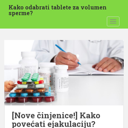
P
Kako odabrati tablete za volumen
r
sperme?
i
UKLJUČI
j
e
đ
i
n
a
g
l
a
v
n
i
s
a
[Nove činjenice!] Kako
d
povećati ejakulaciju?
r
ž