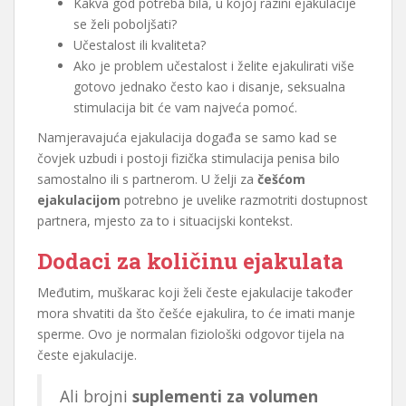
Kakva god potreba bila, u kojoj razini ejakulacije
se želi poboljšati?
Učestalost ili kvaliteta?
Ako je problem učestalost i želite ejakulirati više
gotovo jednako često kao i disanje, seksualna
stimulacija bit će vam najveća pomoć.
Namjeravajuća ejakulacija događa se samo kad se
čovjek uzbudi i postoji fizička stimulacija penisa bilo
samostalno ili s partnerom. U želji za
češćom
ejakulacijom
potrebno je uvelike razmotriti dostupnost
partnera, mjesto za to i situacijski kontekst.
Dodaci za količinu ejakulata
Međutim, muškarac koji želi česte ejakulacije također
mora shvatiti da što češće ejakulira, to će imati manje
sperme. Ovo je normalan fiziološki odgovor tijela na
česte ejakulacije.
Ali brojni
suplementi za volumen