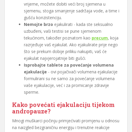
vrijeme, možete dobiti veći broj sjemena u
sjemenu, stoga smanjenje sadržaja vode, a time i
gušću konzistenciju.
Nemojte brzo
ejakulirati - kada ste seksualno
uzbuđeni, vaši testisi se pune sjemenom
tekućinom, također poznatom kao
precum
, koja
razrjeđuje vaš ejakulat. Ako ejakulirate prije nego
što se prekum dobije priliku nakupiti, vaš će
ejakulat najvjerojatnije biti gušći.
Isprobajte tablete za povećanje volumena
ejakulacije
- ovi pojačivači volumena ejakulacije
formulirani su ne samo za povećanje volumena
vaše ejakulacije, već i za promicanje zdravije
sperme.
Kako povećati ejakulaciju tijekom
andropauze?
Mnogi muškarci počinju primjećivati promjenu u odnosu
na naizgled bezgraničnu energiju i trenutne reakcije