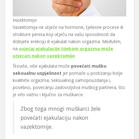
Vazektomija
Vazektomija ne utječe na hormone, tjelesne procese ili
strukture penisa koji utječu na vašu sposobnost da
dobijete erekciju ili ejakulat nakon orgazma. Međutim,
na
osjećaj ejakulacije tijekom orgazma može
utjecati nakon vazektomije
.
Štoviše, više ejakulata može
povećati mušku
seksualnu uspješnost
jer pomaže u postizanju bolje
kvalitete orgazma, seksualnog samopouzdanja i,
posebno, povećanju zadovoljstva muškog partnera, što
je vrlo važno i ključno za muškarce.
Zbog toga mnogi muškarci žele
povećati ejakulaciju nakon
vazektomije.