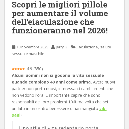
Scopri le migliori pillole
c
per aumentare il volume
i
dell'eiaculazione che
p
a
funzioneranno nel 2026!
l
e
,
18 novembre 2025
Jerry K
Eiaculazione
salute
sessuale maschile
4.9
(
850
)
Alcuni uomini non si godono la vita sessuale
quando compiono 40 anni come prima.
Avere nuovi
partner non porta nuovi, interessanti cambiamenti che
non vedono l'ora. È importante capire che sono
responsabili dei loro problemi. L'ultima volta che sei
andato in un centro benessere o hai mangiato
cibi
sani
?
Uno stile di vita sedentario porta