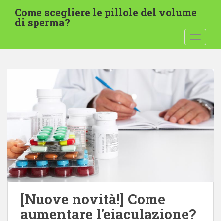
P
Come scegliere le pillole del volume
a
di sperma?
s
ATTIVA
s
a
a
l
c
o
n
t
e
n
u
t
o
p
[Nuove novità!] Come
r
aumentare l'eiaculazione?
i
n