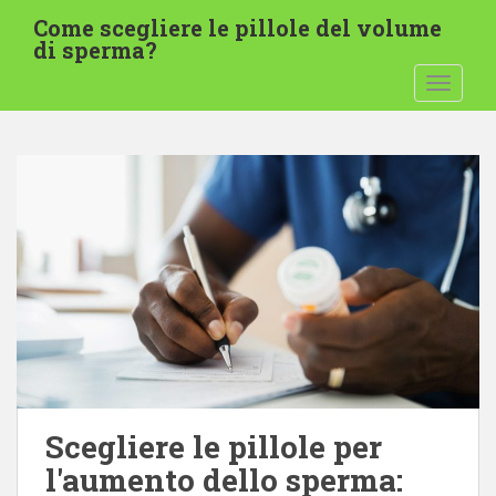
P
Come scegliere le pillole del volume
a
di sperma?
s
ATTIVA
s
a
a
l
c
o
n
t
e
n
u
t
o
p
Scegliere le pillole per
r
l'aumento dello sperma:
i
n