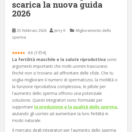
scarica la nuova guida
c
2026
i
p
a
25 febbraio 2026
Jerry K
Miglioramento dello
l
sperma
e
4.6
(
1354
)
La fertilità maschile e la salute riproduttiva
sono
argomenti importanti che molti uomini trascurano
finché non si trovano ad affrontare delle sfide. Che tu
voglia migliorare il numero di spermatozoi, la motilità o
la funzione riproduttiva complessiva, le pillole per
l'aumento dello sperma offrono una potenziale
soluzione. Questi integratori sono formulati per
supportare
la produzione e la qualità dello sperma
,
aiutando gli uomini ad aumentare la loro fertilità in
modo naturale.
Il mercato degli integratori per l'aumento dello sperma