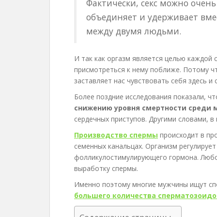
Фактически, секс можно очень
е
объединяет и удерживает вме
р
между двумя людьми.
ж
а
н
И так как оргазм является целью каждой 
и
присмотреться к нему поближе. Потому чт
ю
заставляет нас чувствовать себя здесь и 
Более поздние исследования показали, ч
снижению уровня смертности среди 
сердечных приступов. Другими словами, в
Производство спермы
происходит в про
семенных канальцах. Организм регулирует
фолликулостимулирующего гормона. Любо
выработку спермы.
Именно поэтому многие мужчины ищут сп
большего количества сперматозоидо