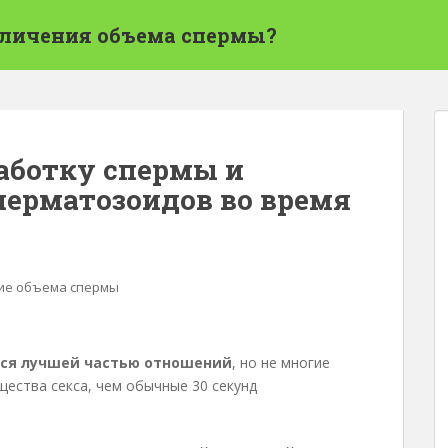
еличения объема спермы?
аботку спермы и
перматозоидов во время
ие объема спермы
ется лучшей частью отношений
, но не многие
щества секса, чем обычные 30 секунд