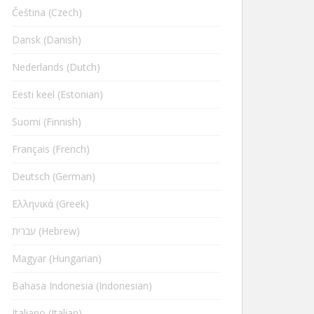
Čeština (Czech)
Dansk (Danish)
Nederlands (Dutch)
Eesti keel (Estonian)
Suomi (Finnish)
Français (French)
Deutsch (German)
Ελληνικά (Greek)
עברית (Hebrew)
Magyar (Hungarian)
Bahasa Indonesia (Indonesian)
Italiano (Italian)