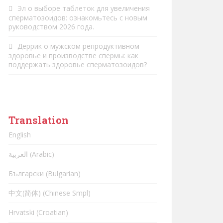
Эл
о
выборе таблеток для увеличения
сперматозоидов: ознакомьтесь с новым
руководством 2026 года.
Деррик
о
мужском репродуктивном
здоровье и производстве спермы: как
поддержать здоровье сперматозоидов?
Translation
English
العربية (Arabic)
Български (Bulgarian)
中文(简体) (Chinese Smpl)
Hrvatski (Croatian)