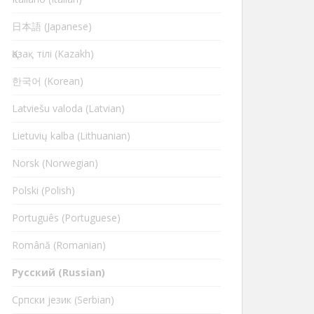
日本語 (Japanese)
Қазақ тілі (Kazakh)
한국어 (Korean)
Latviešu valoda (Latvian)
Lietuvių kalba (Lithuanian)
Norsk (Norwegian)
Polski (Polish)
Português (Portuguese)
Română (Romanian)
Русский (Russian)
Cрпски језик (Serbian)