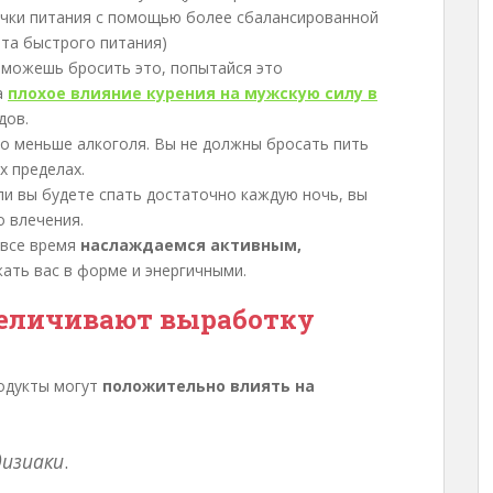
чки питания с помощью более сбалансированной
рта быстрого питания)
е можешь бросить это, попытайся это
а
плохое влияние курения на мужскую силу в
дов.
о меньше алкоголя. Вы не должны бросать пить
х пределах.
ли вы будете спать достаточно каждую ночь, вы
о влечения.
 все время
наслаждаемся активным,
жать вас в форме и энергичными.
величивают выработку
одукты могут
положительно влиять на
изиаки
.