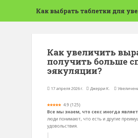
П
Как выбрать таблетки для ув
е
р
е
й
т
и
Как увеличить выр
к
получить больше с
о
с
эякуляции?
н
о
в
17 апреля 2026 г.
Джерри К.
Увеличен
н
о
4.9
(
125
)
м
Все мы знаем, что секс иногда явля
у
люди понимают, что есть и другие преиму
с
удовольствия.
о
д