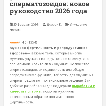
сперматозоидов: новое
е
руководство 2026 года
р
ж
а
25 февраля 2026 г.
Джерри К.
Улучшение
н
спермы
и
ю
4.6
(
1354
)
Мужская фертильность и репродуктивное
здоровье
— важные темы, которые многие
мужчины упускают из виду, пока не столкнутся с
проблемами. Хотите ли вы улучшить количество
сперматозоидов, их подвижность или общую
репродуктивную функцию, таблетки для улучшения
спермы предлагают потенциальное решение. Эти
добавки разработаны для поддержки
выработки и
качества спермы
, помогая мужчинам
естественным образом повысить свою
фертильность.