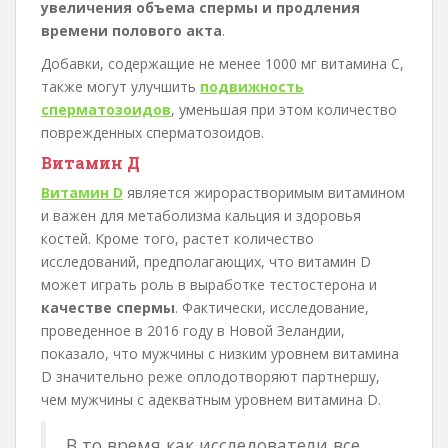
увеличения объема спермы и продления
времени полового акта
.
Добавки, содержащие не менее 1000 мг витамина С,
также могут улучшить
подвижность
сперматозоидов
, уменьшая при этом количество
поврежденных сперматозоидов.
Витамин Д
Витамин D
является жирорастворимым витамином
и важен для метаболизма кальция и здоровья
костей. Кроме того, растет количество
исследований, предполагающих, что витамин D
может играть роль в выработке тестостерона и
качестве спермы
. Фактически, исследование,
проведенное в 2016 году в Новой Зеландии,
показало, что мужчины с низким уровнем витамина
D значительно реже оплодотворяют партнершу,
чем мужчины с адекватным уровнем витамина D.
В то время как исследователи все