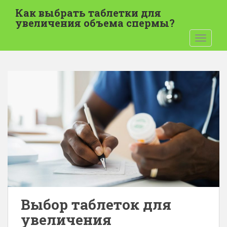
П
Как выбрать таблетки для
е
увеличения объема спермы?
р
ПЕРЕК
е
й
т
и
к
о
с
н
о
в
н
о
м
у
Выбор таблеток для
с
увеличения
о
д