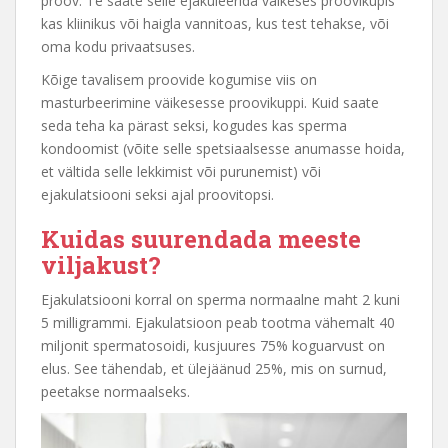
proov. Te saate selle ejakuleerida väikeses proovikupis
kas kliinikus või haigla vannitoas, kus test tehakse, või
oma kodu privaatsuses.
Kõige tavalisem proovide kogumise viis on
masturbeerimine väikesesse proovikuppi. Kuid saate
seda teha ka pärast seksi, kogudes kas sperma
kondoomist (võite selle spetsiaalsesse anumasse hoida,
et vältida selle lekkimist või purunemist) või
ejakulatsiooni seksi ajal proovitopsi.
Kuidas suurendada meeste
viljakust?
Ejakulatsiooni korral on sperma normaalne maht 2 kuni
5 milligrammi. Ejakulatsioon peab tootma vähemalt 40
miljonit spermatosoidi, kusjuures 75% koguarvust on
elus. See tähendab, et ülejäänud 25%, mis on surnud,
peetakse normaalseks.