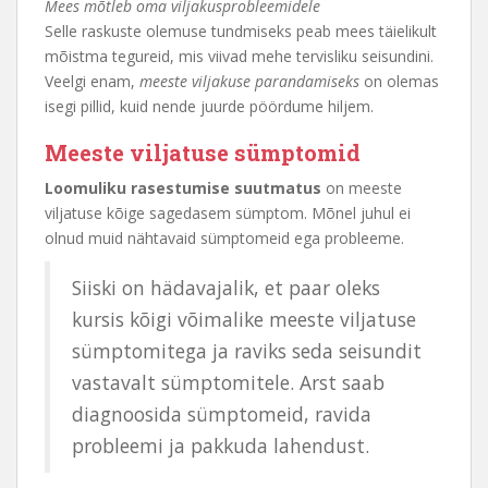
Mees mõtleb oma viljakusprobleemidele
Selle raskuste olemuse tundmiseks peab mees täielikult
mõistma tegureid, mis viivad mehe tervisliku seisundini.
Veelgi enam,
meeste viljakuse parandamiseks
on olemas
isegi pillid, kuid nende juurde pöördume hiljem.
Meeste viljatuse sümptomid
Loomuliku rasestumise suutmatus
on meeste
viljatuse kõige sagedasem sümptom. Mõnel juhul ei
olnud muid nähtavaid sümptomeid ega probleeme.
Siiski on hädavajalik, et paar oleks
kursis kõigi võimalike meeste viljatuse
sümptomitega ja raviks seda seisundit
vastavalt sümptomitele. Arst saab
diagnoosida sümptomeid, ravida
probleemi ja pakkuda lahendust.