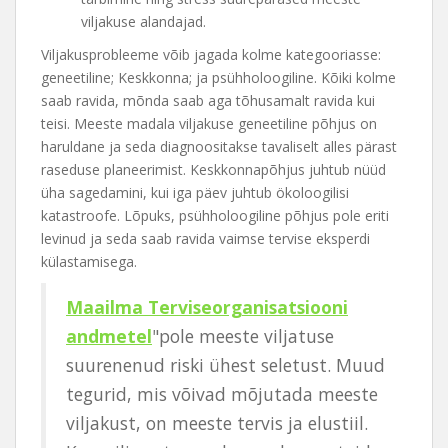
viljakuse alandajad.
Viljakusprobleeme võib jagada kolme kategooriasse:
geneetiline; Keskkonna; ja psühholoogiline. Kõiki kolme
saab ravida, mõnda saab aga tõhusamalt ravida kui
teisi. Meeste madala viljakuse geneetiline põhjus on
haruldane ja seda diagnoositakse tavaliselt alles pärast
raseduse planeerimist. Keskkonnapõhjus juhtub nüüd
üha sagedamini, kui iga päev juhtub ökoloogilisi
katastroofe. Lõpuks, psühholoogiline põhjus pole eriti
levinud ja seda saab ravida vaimse tervise eksperdi
külastamisega.
Maailma Terviseorganisatsiooni
andmetel
"pole meeste viljatuse
suurenenud riski ühest seletust. Muud
tegurid, mis võivad mõjutada meeste
viljakust, on meeste tervis ja elustiil.