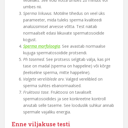
vedelaks. See võib võtta umbes 20 minutit või
umbes nii.
Sperma liikuvus
. Motiilne tihedus on veel üks
parameeter, mida tuleks sperma kvaliteedi
analüüsimisel arvesse võtta. Test näitab
normaalselt edasi liikuvate spermatosoidide
kogust.
Sperma morfoloogia
. See avastab normaalse
kujuga spermatosoidide protsendi.
Ph tasemed
. See protsess selgitab välja, kas pH
tase on madal (sperma on happeline) või kõrge
(leeliseline sperma, mitte happeline).
Valgete vereliblede arv
. Valged verelibled on
sperma suhtes ebanormaalsed.
Fruktoosi tase
. Fruktoosi on tavaliselt
spermatosoidides ja see konkreetne kontroll
arvutab selle taseme. See looduslik suhkur annab
spermale vajaliku energia.
Enne viljakuse testi