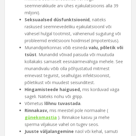
seemnerakkude arv ühes ejakulatsioonis alla 39
miljoni).
Seksuaalsed düsfunktsioonid
, näiteks
raskused seemnevedeliku ejakulatsioonil või
vähesel hulgal tootmist, vähenenud sugutung või
probleemid erektsiooni hoidmisel (impotentsus).
Munandipiirkonnas võib esineda
valu, põletik või
tsüst
. Munandid võivad paisuda või muutuda
kollakaks sarnaselt eesnäärmevähiga mehele. See
munandivalu võib olla põhjustatud mitmest
erinevast tegurist, sealhulgas infektsioonist,
põletikust või muudest seisunditest.
Hingamisteede haigused,
mis korduvad väga
sageli. Näiteks nohu või gripp.
Võimetus
lõhnu tuvastada
.
Rinnakasv,
mis meestel pole normaalne (
günekomastia
). Rinnakoe kasvu ja mehe
sperma viljakuse vahel on tugev seos.
Juuste väljalangemine
näol või kehal, samuti