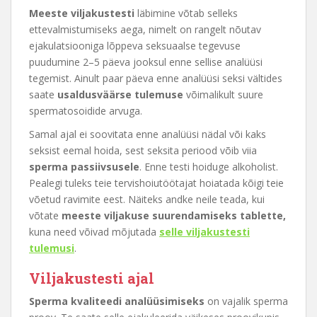
Meeste viljakustesti
läbimine võtab selleks
ettevalmistumiseks aega, nimelt on rangelt nõutav
ejakulatsiooniga lõppeva seksuaalse tegevuse
puudumine 2–5 päeva jooksul enne sellise analüüsi
tegemist. Ainult paar päeva enne analüüsi seksi vältides
saate
usaldusväärse tulemuse
võimalikult suure
spermatosoidide arvuga.
Samal ajal ei soovitata enne analüüsi nädal või kaks
seksist eemal hoida, sest seksita periood võib viia
sperma passiivsusele
. Enne testi hoiduge alkoholist.
Pealegi tuleks teie tervishoiutöötajat hoiatada kõigi teie
võetud ravimite eest. Näiteks andke neile teada, kui
võtate
meeste viljakuse suurendamiseks tablette,
kuna need võivad mõjutada
selle viljakustesti
tulemusi
.
Viljakustesti ajal
Sperma kvaliteedi analüüsimiseks
on vajalik sperma