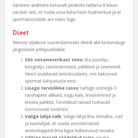
Värskete andmete kohaselt peaksite tarbima 8 klaasi
värsket vett, et hoida oma keha hästi hüdreeritud ja et
spermatosoidide arv oleks õige.
Dieet
Meeste viljakuse suurendamiseks dieedi abil keskenduge
järgmistele põhipunktidele:
Söö toitaineterikast toitu
: lisa puuvilju,
köögivilju, täisteratooteid, pähkleid ja seemneid.
Need sisaldavad antioksüdante, mis kaitsevad
spermat kahjustuste eest.
Lisage tervislikke rasvu
: tarbige oomega-3-
rasvhapete allikaid, nagu kala, linaseemned ja
kreeka pähklid. Tervislikud rasvad toetavad
hormoonide tootmist.
Valige lahja valk
: Valige lahja liha, linnuliha, oad
ja kaunviljad, et saada asendamatuid
aminohappeid ilma liigse küllastunud rasvata.
Vältige liigselt töödeldud toite
: piirake