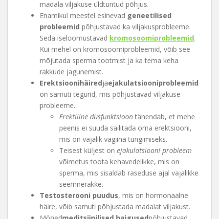
madala viljakuse üldtuntud põhjus.
Enamikul meestel esinevad
geneetilised
probleemid
põhjustavad ka viljakusprobleeme.
Seda iseloomustavad
kromosoomiprobleemid
.
Kui mehel on kromosoomiprobleemid, võib see
mõjutada sperma tootmist ja ka tema keha
rakkude jagunemist.
Erektsioonihäired
ja
ejakulatsiooniprobleemid
on samuti tegurid, mis põhjustavad viljakuse
probleeme.
Erektiilne düsfunktsioon
tähendab, et mehe
peenis ei suuda säilitada oma erektsiooni,
mis on vajalik vagiina tungimiseks.
Teisest küljest on
ejakulatsiooni probleem
võimetus toota kehavedelikke, mis on
sperma, mis sisaldab raseduse ajal vajalikke
seemnerakke.
Testosterooni puudus
, mis on hormonaalne
häire, võib samuti põhjustada madalat viljakust.
Mõned
meditsiinilised haigused
põhjustavad