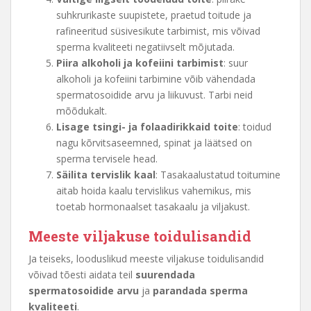
suhkrurikaste suupistete, praetud toitude ja
rafineeritud süsivesikute tarbimist, mis võivad
sperma kvaliteeti negatiivselt mõjutada.
Piira alkoholi ja kofeiini tarbimist
: suur
alkoholi ja kofeiini tarbimine võib vähendada
spermatosoidide arvu ja liikuvust. Tarbi neid
mõõdukalt.
Lisage tsingi- ja folaadirikkaid toite
: toidud
nagu kõrvitsaseemned, spinat ja läätsed on
sperma tervisele head.
Säilita tervislik kaal
: Tasakaalustatud toitumine
aitab hoida kaalu tervislikus vahemikus, mis
toetab hormonaalset tasakaalu ja viljakust.
Meeste viljakuse toidulisandid
Ja teiseks, looduslikud meeste viljakuse toidulisandid
võivad tõesti aidata teil
suurendada
spermatosoidide arvu
ja
parandada sperma
kvaliteeti
.