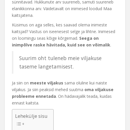
sünnitavad. Hukkunute arv suureneb, samuti suureneb
elanikkonna arv. Väidetavalt on inimesed loodud Maa
kaitsjatena.
Küsimus on aga selles, kes saavad olema inimeste
kaitsjad? Vastus on iseenesest selge ja lihtne. Inimesed
on loomingu seas kõige kõrgemad.
Seega on
inimpõlve raske hävitada, kuid see on võimalik
.
Suurim oht tuleneb meie viljakuse
taseme langetamisest.
Ja siin on
meeste viljakus
sama oluline kui naiste
viljakus. Ja siin peaksid mehed suutma
oma viljakuse
probleeme ennetada
. On hädavajalik teada, kuidas
ennast kaitsta.
Lehekülje sisu