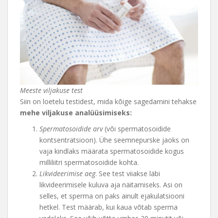
Meeste viljakuse test
Siin on loetelu testidest, mida kõige sagedamini tehakse
mehe viljakuse analüüsimiseks:
Spermatosoidide arv
(või spermatosoidide
kontsentratsioon). Ühe seemnepurske jaoks on
vaja kindlaks määrata spermatosoidide kogus
milliliitri spermatosoidide kohta.
Likvideerimise aeg
. See test viiakse läbi
likvideerimisele kuluva aja näitamiseks. Asi on
selles, et sperma on paks ainult ejakulatsiooni
hetkel. Test määrab, kui kaua võtab sperma