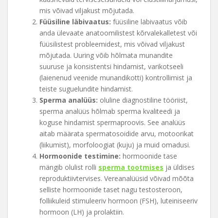
mis võivad viljakust mõjutada.
Füüsiline läbivaatus:
füüsiline läbivaatus võib
anda ülevaate anatoomilistest kõrvalekalletest või
füüsilistest probleemidest, mis võivad viljakust
mõjutada. Uuring võib hõlmata munandite
suuruse ja konsistentsi hindamist, varikotseeli
(laienenud veenide munandikotti) kontrollimist ja
teiste suguelundite hindamist.
Sperma analüüs:
oluline diagnostiline tööriist,
sperma analüüs hõlmab sperma kvaliteedi ja
koguse hindamist spermaproovis. See analüüs
aitab määrata spermatosoidide arvu, motoorikat
(liikumist), morfoloogiat (kuju) ja muid omadusi.
Hormoonide testimine:
hormoonide tase
mängib olulist rolli
sperma tootmises
ja üldises
reproduktiivtervises. Vereanalüüsid võivad mõõta
selliste hormoonide taset nagu testosteroon,
folliikuleid stimuleeriv hormoon (FSH), luteiniseeriv
hormoon (LH) ja prolaktiin.