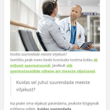
Kuidas suurendada meeste viljakust?
Seetõttu peab mees beebi loomiseks tootma kokku
40
miljonit spermatosoidi
. Järelikult
viib
spermatosoidide vähene arv meeste viljatuseni
.
Kuidas sel juhul suurendada meeste
viljakust?
Kui peate oma viljakust parandama, peaksite kõigepealt
mõtlema sellele,
kuidas suurendada