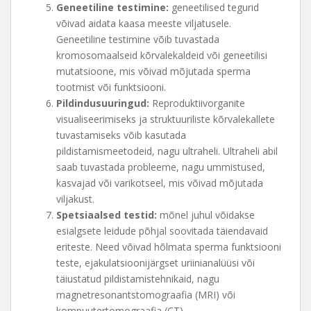
Geneetiline testimine:
geneetilised tegurid
võivad aidata kaasa meeste viljatusele.
Geneetiline testimine võib tuvastada
kromosomaalseid kõrvalekaldeid või geneetilisi
mutatsioone, mis võivad mõjutada sperma
tootmist või funktsiooni.
Pildindusuuringud:
Reproduktiivorganite
visualiseerimiseks ja struktuuriliste kõrvalekallete
tuvastamiseks võib kasutada
pildistamismeetodeid, nagu ultraheli. Ultraheli abil
saab tuvastada probleeme, nagu ummistused,
kasvajad või varikotseel, mis võivad mõjutada
viljakust.
Spetsiaalsed testid:
mõnel juhul võidakse
esialgsete leidude põhjal soovitada täiendavaid
eriteste. Need võivad hõlmata sperma funktsiooni
teste, ejakulatsioonijärgset uriinianalüüsi või
täiustatud pildistamistehnikaid, nagu
magnetresonantstomograafia (MRI) või
kompuutertomograafia (CT).