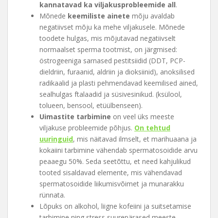
kannatavad ka viljakusprobleemide all
.
Mõnede
keemiliste ainete
mõju avaldab
negatiivset mõju ka mehe viljakusele. Mõnede
toodete hulgas, mis mõjutavad negatiivselt
normaalset sperma tootmist, on järgmised:
östrogeeniga sarnased pestitsiidid (DDT, PCP-
dieldriin, furaanid, aldriin ja dioksiinid), anoksilised
radikaalid ja plasti pehmendavad keemilised ained,
sealhulgas ftalaadid ja süsivesinikud. (ksülool,
tolueen, bensool, etüülbenseen).
Uimastite tarbimine
on veel üks meeste
viljakuse probleemide põhjus.
On tehtud
uuringuid
, mis näitavad ilmselt, et marihuaana ja
kokaiini tarbimine vähendab spermatosoidide arvu
peaaegu 50%. Seda seetõttu, et need kahjulikud
tooted sisaldavad elemente, mis vähendavad
spermatosoidide liikumisvõimet ja munarakku
rünnata.
Lõpuks on alkohol, liigne kofeiini ja suitsetamise
tarbimine ning stress suurepärased meeste