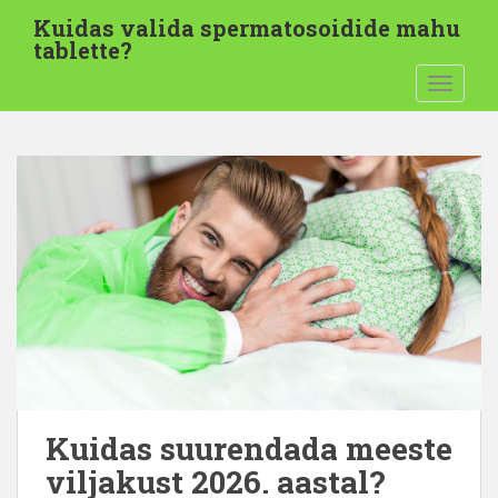
M
Kuidas valida spermatosoidide mahu
i
tablette?
n
LÜLITA
e
p
õ
h
i
s
i
s
u
j
u
u
r
d
Kuidas suurendada meeste
e
viljakust 2026. aastal?