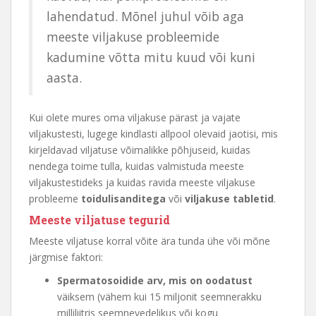
lahendatud. Mõnel juhul võib aga
meeste viljakuse probleemide
kadumine võtta mitu kuud või kuni
aasta.
Kui olete mures oma viljakuse pärast ja vajate
viljakustesti, lugege kindlasti allpool olevaid jaotisi, mis
kirjeldavad viljatuse võimalikke põhjuseid, kuidas
nendega toime tulla, kuidas valmistuda meeste
viljakustestideks ja kuidas ravida meeste viljakuse
probleeme
toidulisanditega
või
viljakuse tabletid
.
Meeste viljatuse tegurid
Meeste viljatuse korral võite ära tunda ühe või mõne
järgmise faktori:
Spermatosoidide arv, mis on oodatust
väiksem (vähem kui 15 miljonit seemnerakku
milliliitris seemnevedelikus või kogu