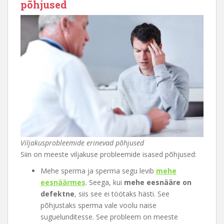
põhjused
Viljakusprobleemide erinevad põhjused
Siin on meeste viljakuse probleemide isased põhjused:
Mehe sperma ja sperma segu levib
mehe
eesnäärmes
. Seega, kui
mehe eesnääre on
defektne
, siis see ei töötaks hästi. See
põhjustaks sperma vale voolu naise
suguelunditesse. See probleem on meeste