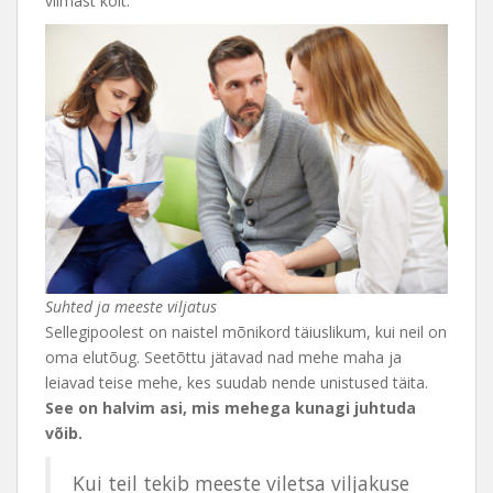
viimast köit.
Suhted ja meeste viljatus
Sellegipoolest on naistel mõnikord täiuslikum, kui neil on
oma elutõug. Seetõttu jätavad nad mehe maha ja
leiavad teise mehe, kes suudab nende unistused täita.
See on halvim asi, mis mehega kunagi juhtuda
võib.
Kui teil tekib meeste viletsa viljakuse