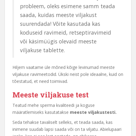
probleem, oleks esimene samm teada
saada, kuidas meeste viljakust
suurendada! Võite kasutada kas
koduseid ravimeid, retseptiravimeid
või käsimüügis olevaid meeste
viljakuse tablette.
Hiljem vaatame üle mõned kõige levinumad meeste
viljakuse ravimeetodid. Ükski neist pole ideaalne, kuid on
tõestatud, et need toimivad.
Meeste viljakuse test
Teatud mehe sperma kvaliteedi ja koguse
määratlemiseks kasutatakse
meeste viljakustesti.
Seda tehakse tavaliselt selleks, et teada saada, kas
inimene suudab lapsi saada või on ta viljatu. Abielupaari