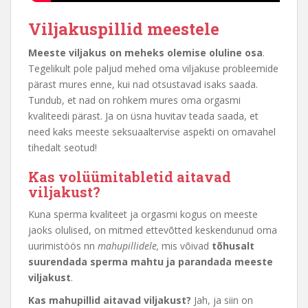
Viljakuspillid meestele
Meeste viljakus on meheks olemise oluline osa
.
Tegelikult pole paljud mehed oma viljakuse probleemide
pärast mures enne, kui nad otsustavad isaks saada.
Tundub, et nad on rohkem mures oma orgasmi
kvaliteedi pärast. Ja on üsna huvitav teada saada, et
need kaks meeste seksuaaltervise aspekti on omavahel
tihedalt seotud!
Kas volüümitabletid aitavad
viljakust?
Kuna sperma kvaliteet ja orgasmi kogus on meeste
jaoks olulised, on mitmed ettevõtted keskendunud oma
uurimistöös nn
mahupillidele,
mis võivad
tõhusalt
suurendada sperma mahtu ja parandada meeste
viljakust
.
Kas mahupillid aitavad viljakust?
Jah, ja siin on