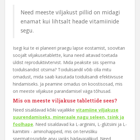
Need meeste viljakust pillid on midagi
enamat kui lihtsalt heade vitamiinide
segu.
Isegi kui te ei planeeri praegu lapse eostamist, soovitan
soojalt viljakusetablette, kuna need aitavad toetada
üldist reproduktiivtervist. Mida peaksite siis sperma
toidulisandist otsima? Toidulisandil võib olla mitu
omadust, mida saab kasutada toidulisandi efektiivsuse
hindamiseks. Ja peamine omadus on koostisosad, mis
on meeste viljakuse parandamisel väga tõhusad.
Mis on meeste viljakuse tablettide sees?
Need sisaldavad kõiki vajalikke
vitamiine viljakuse
suurendamiseks, mineraale nagu seleen, tsink ja
foolhape
. Need sisaldavad ka L-arginiini, L-glütsiini ja L-
karnitiini - aminohappeid, mis on tervisliku
spermatosoidide arvu jaoks hädavajalikud. Need