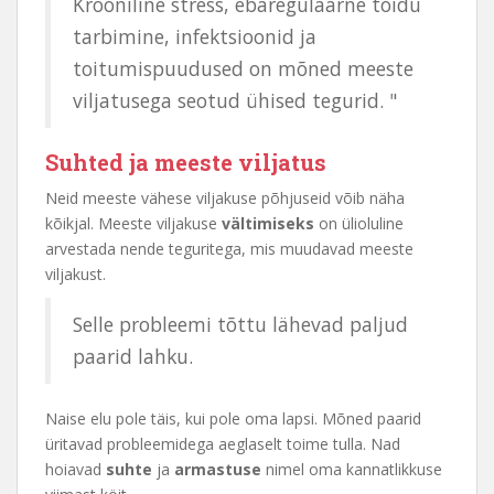
Krooniline stress, ebaregulaarne toidu
tarbimine, infektsioonid ja
toitumispuudused on mõned meeste
viljatusega seotud ühised tegurid. "
Suhted ja meeste viljatus
Neid meeste vähese viljakuse põhjuseid võib näha
kõikjal. Meeste viljakuse
vältimiseks
on ülioluline
arvestada nende teguritega, mis muudavad meeste
viljakust.
Selle probleemi tõttu lähevad paljud
paarid lahku.
Naise elu pole täis, kui pole oma lapsi. Mõned paarid
üritavad probleemidega aeglaselt toime tulla. Nad
hoiavad
suhte
ja
armastuse
nimel oma kannatlikkuse