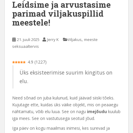
Leidsime ja arvustasime
parimad viljakuspillid
meestele!
,
21. juuli 2025
Jerry K
Viljakus
meeste
seksuaaltervis
4.9
(
1227
)
Üks eksisteerimise suurim kingitus on
elu.
Need sõnad on juba kulunud, kuid jäävad siiski tõeks.
Kujutage ette, kuidas üks väike objekt, mis on peaaegu
nähtamatu, võib elu luua. See on nagu
imejõudu
kuulub
iga mees. See on vastutusega seotud jõud.
Iga päev on kogu maailmas inimesi, kes surevad ja