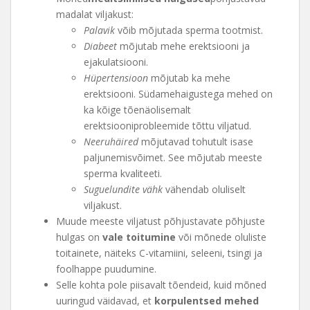
madalat viljakust:
Palavik
võib mõjutada sperma tootmist.
Diabeet
mõjutab mehe erektsiooni ja
ejakulatsiooni.
Hüpertensioon
mõjutab ka mehe
erektsiooni. Südamehaigustega mehed on
ka kõige tõenäolisemalt
erektsiooniprobleemide tõttu viljatud.
Neeruhäired
mõjutavad tohutult isase
paljunemisvõimet. See mõjutab meeste
sperma kvaliteeti.
Suguelundite vähk
vähendab oluliselt
viljakust.
Muude meeste viljatust põhjustavate põhjuste
hulgas on
vale toitumine
või mõnede oluliste
toitainete, näiteks C-vitamiini, seleeni, tsingi ja
foolhappe puudumine.
Selle kohta pole piisavalt tõendeid, kuid mõned
uuringud väidavad, et
korpulentsed mehed