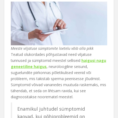
Meeste viljatuse sümptomite loetelu võib olla pikk
Teatud olukordades põhjustavad need viljatuse
tunnused ja sümptomid meestel selliseid
haigusi nagu
geneetiline haigus
, neuroloogiline seisund,
suguelundite piirkonnas põletikulised veenid või
probleem, mis takistab sperma peenisesse jõudmist.
Sümptomid võivad vananedes muutuda raskemaks, mis
tähendab, et seda on lihtsam ravida, kui see
diagnoositakse noorematel meestel.
Enamikul juhtudel sümptomid
kaovad, kui põhiprobleemid on