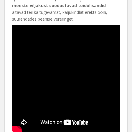
meeste viljakust soodustavad toidulisandid
aitavad teil ka tugevamat, kaljukindlat erektsiooni,
suurendades peenise vereringet.