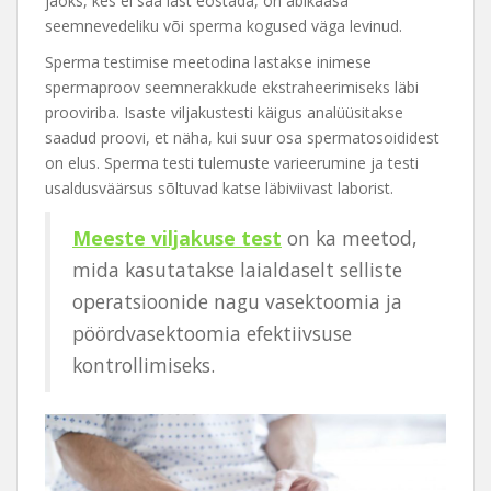
jaoks, kes ei saa last eostada, on abikaasa
seemnevedeliku või sperma kogused väga levinud.
Sperma testimise meetodina lastakse inimese
spermaproov seemnerakkude ekstraheerimiseks läbi
prooviriba. Isaste viljakustesti käigus analüüsitakse
saadud proovi, et näha, kui suur osa spermatosoididest
on elus. Sperma testi tulemuste varieerumine ja testi
usaldusväärsus sõltuvad katse läbiviivast laborist.
Meeste viljakuse test
on ka meetod,
mida kasutatakse laialdaselt selliste
operatsioonide nagu vasektoomia ja
pöördvasektoomia efektiivsuse
kontrollimiseks.