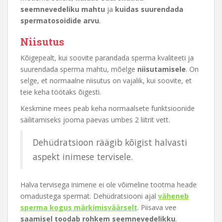
seemnevedeliku mahtu
ja
kuidas suurendada
spermatosoidide arvu
.
Niisutus
Kõigepealt, kui soovite parandada sperma kvaliteeti ja
suurendada sperma mahtu, mõelge
niisutamisele
. On
selge, et normaalne niisutus on vajalik, kui soovite, et
teie keha töötaks õigesti.
Keskmine mees peab keha normaalsete funktsioonide
säilitamiseks jooma päevas umbes 2 liitrit vett.
Dehüdratsioon räägib kõigist halvasti
aspekt inimese tervisele.
Halva tervisega inimene ei ole võimeline tootma heade
omadustega spermat. Dehüdratsiooni ajal
väheneb
sperma kogus märkimisväärselt
. Piisava vee
saamisel toodab rohkem seemnevedelikku
.