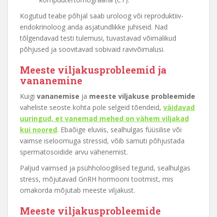
Kogutud teabe põhjal saab uroloog või reproduktiiv-
endokrinoloog anda asjatundlikke juhiseid. Nad
tõlgendavad testi tulemusi, tuvastavad võimalikud
põhjused ja soovitavad sobivaid ravivõimalusi.
Meeste viljakusprobleemid ja
vananemine
Kuigi
vananemise
ja
meeste viljakuse probleemide
vaheliste seoste kohta pole selgeid tõendeid,
väidavad
uuringud, et vanemad mehed on vähem viljakad
kui noored
. Ebaõige eluviis, sealhulgas füüsilise või
vaimse iseloomuga stressid, võib samuti põhjustada
spermatosoidide arvu vähenemist.
Paljud vaimsed ja psühholoogilised tegurid, sealhulgas
stress, mõjutavad GnRH hormooni tootmist, mis
omakorda mõjutab meeste viljakust.
Meeste viljakusprobleemide