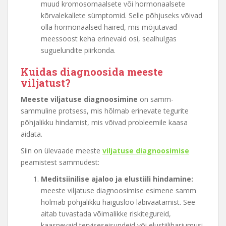
muud kromosomaalsete või hormonaalsete
kõrvalekallete sümptomid. Selle põhjuseks võivad
olla hormonaalsed häired, mis mõjutavad
meessoost keha erinevaid osi, sealhulgas
suguelundite piirkonda.
Kuidas diagnoosida meeste
viljatust?
Meeste viljatuse diagnoosimine
on samm-
sammuline protsess, mis hõlmab erinevate tegurite
põhjalikku hindamist, mis võivad probleemile kaasa
aidata.
Siin on ülevaade meeste
viljatuse diagnoosimise
peamistest sammudest:
Meditsiinilise ajaloo ja elustiili hindamine:
meeste viljatuse diagnoosimise esimene samm
hõlmab põhjalikku haigusloo läbivaatamist. See
aitab tuvastada võimalikke riskitegureid,
kaasnevaid terviseseisundeid või elustiiliharjumusi,