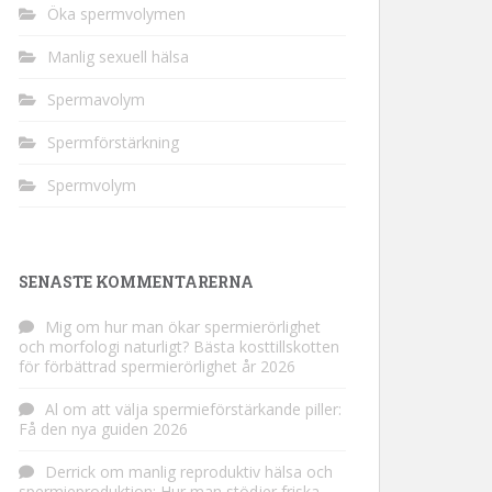
Öka spermvolymen
Manlig sexuell hälsa
Spermavolym
Spermförstärkning
Spermvolym
SENASTE KOMMENTARERNA
Mig
om
hur man ökar spermierörlighet
och morfologi naturligt? Bästa kosttillskotten
för förbättrad spermierörlighet år 2026
Al
om
att välja spermieförstärkande piller:
Få den nya guiden 2026
Derrick
om
manlig reproduktiv hälsa och
spermieproduktion: Hur man stödjer friska