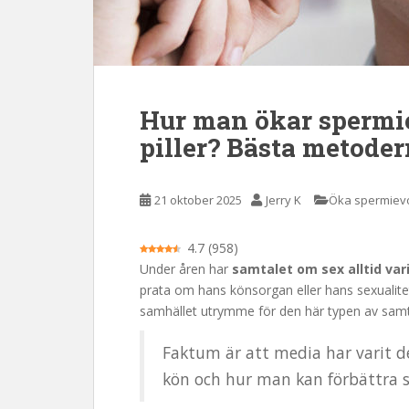
l
l
e
t
Hur man ökar spermi
piller? Bästa metoder
21 oktober 2025
Jerry K
Öka spermiev
4.7
(
958
)
Under åren har
samtalet om sex alltid var
prata om hans könsorgan eller hans sexualite
samhället utrymme för den här typen av samt
Faktum är att media har varit d
kön och hur man kan förbättra si