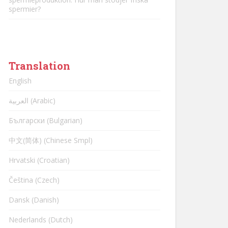
spermier?
Translation
English
العربية (Arabic)
Български (Bulgarian)
中文(简体) (Chinese Smpl)
Hrvatski (Croatian)
Čeština (Czech)
Dansk (Danish)
Nederlands (Dutch)