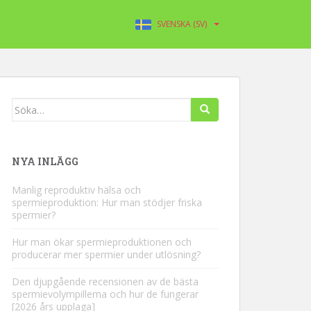
SVENSKA (SV)
Söka
efter:
NYA INLÄGG
Manlig reproduktiv hälsa och
spermieproduktion: Hur man stödjer friska
spermier?
Hur man ökar spermieproduktionen och
producerar mer spermier under utlösning?
Den djupgående recensionen av de bästa
spermievolympillerna och hur de fungerar
[2026 års upplaga]