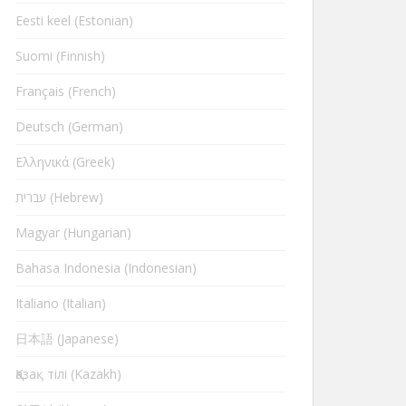
Eesti keel (Estonian)
Suomi (Finnish)
Français (French)
Deutsch (German)
Ελληνικά (Greek)
עברית (Hebrew)
Magyar (Hungarian)
Bahasa Indonesia (Indonesian)
Italiano (Italian)
日本語 (Japanese)
Қазақ тілі (Kazakh)