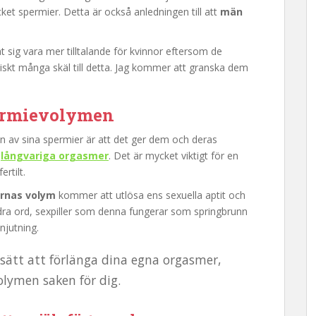
t spermier. Detta är också anledningen till att
män
 sig vara mer tilltalande för kvinnor eftersom de
tiskt många skäl till detta. Jag kommer att granska dem
permievolymen
en av sina spermier är att det ger dem och deras
r
långvariga orgasmer
. Det är mycket viktigt för en
rtilt.
ernas volym
kommer att utlösa ens sexuella aptit och
ndra ord, sexpiller som denna fungerar som springbrunn
njutning.
 sätt att förlänga dina egna orgasmer,
olymen saken för dig.