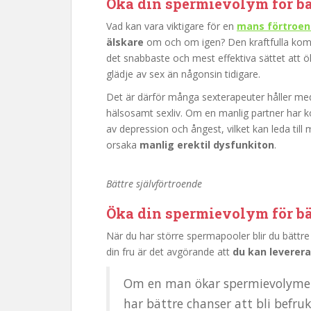
Öka din spermievolym för bä
Vad kan vara viktigare för en
mans förtroe
älskare
om och om igen? Den kraftfulla kom
det snabbaste och mest effektiva sättet att 
glädje av sex än någonsin tidigare.
Det är därför många sexterapeuter håller med 
hälsosamt sexliv. Om en manlig partner har ko
av depression och ångest, vilket kan leda till
orsaka
manlig erektil dysfunkiton
.
Bättre självförtroende
Öka din spermievolym för bätt
När du har större spermapooler blir du bättre 
din fru är det avgörande att
du kan leverer
Om en man ökar spermievolymen 
har bättre chanser att bli befr