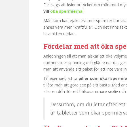
Det sägs att kvinnor tycker om män med mycke
vill
öka spermierna
.
Män som kan ejakulera mer spermier har visat
anses vara mer "kraftfulla". Och det finns fak
i avsnitten nedan.
Fördelar med att öka s
Anledningen till att män älskar att öka volym
partners mer spänning och glädje när det ge
man att använda sitt paket för att inte vara infe
Till exempel, att ta
piller som ökar spermi
tillåta män att göra sex på sitt bästa. Med a
eller en dörr för ett hälsosammare sexliv och 
Dessutom, om du letar efter ett
är tabletter som ökar spermierv