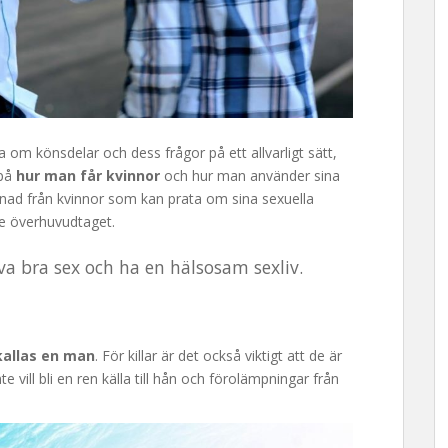
a om könsdelar och dess frågor på ett allvarligt sätt,
 på
hur man får kvinnor
och hur man använder sina
killnad från kvinnor som kan prata om sina sexuella
de överhuvudtaget.
leva bra sex och ha en hälsosam sexliv.
kallas en man
. För killar är det också viktigt att de är
e vill bli en ren källa till hån och förolämpningar från