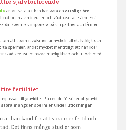
ttre självförtroende
nde
än att veta att han kan vara en
otroligt bra
binationen av mineraler och växtbaserade ämnen är
öka din spermier, imponera på din partner och få mer
om att spermievolymen är nyckeln till ett lyckligt och
rta spermier, är det mycket mer troligt att han lider
 minskad sexlust, minskad manlig libido och till och med
re fertilitet
anpassad till graviditet. Så om du försöker bli gravid
a stora mängder spermier under utlösningar
.
är han känd för att vara mer fertil och
uktad. Det finns många studier som