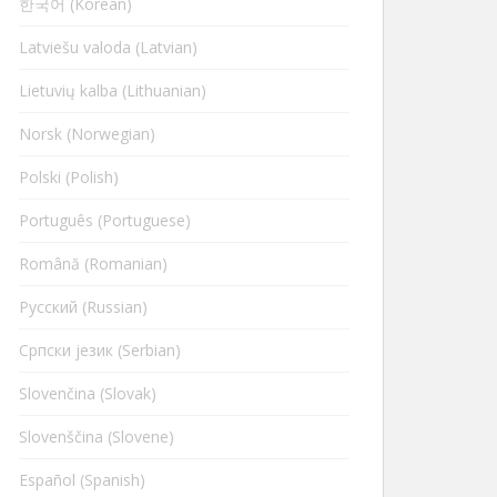
한국어 (Korean)
Latviešu valoda (Latvian)
Lietuvių kalba (Lithuanian)
Norsk (Norwegian)
Polski (Polish)
Português (Portuguese)
Română (Romanian)
Русский (Russian)
Cрпски језик (Serbian)
Slovenčina (Slovak)
Slovenščina (Slovene)
Español (Spanish)