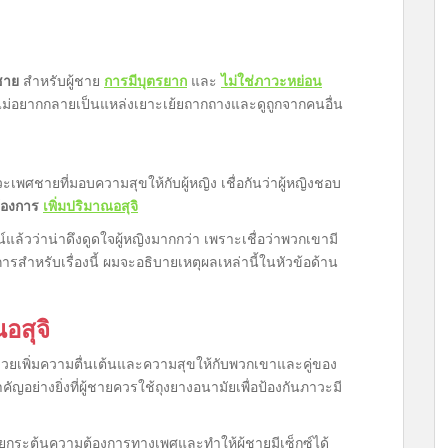
้ชาย
สำหรับผู้ชาย
การมีบุตรยาก
และ
ไม่ใช่ภาวะหย่อน
ะไม่อยากกลายเป็นแหล่งเยาะเย้ยถากถางและดูถูกจากคนอื่น
ะเพศชายที่มอบความสุขให้กับผู้หญิง เชื่อกันว่าผู้หญิงชอบ
ต้องการ
เพิ่มปริมาณอสุจิ
จน์แล้วว่าน่าดึงดูดใจผู้หญิงมากกว่า เพราะเชื่อว่าพวกเขามี
รสำหรับเรื่องนี้ ผมจะอธิบายเหตุผลเหล่านี้ในหัวข้อด้าน
อสุจิ
นช่วยเพิ่มความตื่นเต้นและความสุขให้กับพวกเขาและคู่ของ
ำคัญอย่างยิ่งที่ผู้ชายควรใช้ถุงยางอนามัยเพื่อป้องกันภาวะมี
ยกระตุ้นความต้องการทางเพศและทำให้ผู้ชายมีเซ็กซ์ได้