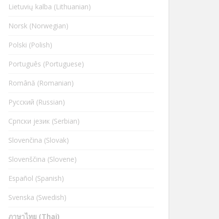
Lietuvių kalba (Lithuanian)
Norsk (Norwegian)
Polski (Polish)
Português (Portuguese)
Română (Romanian)
Русский (Russian)
Cрпски језик (Serbian)
Slovenčina (Slovak)
Slovenščina (Slovene)
Español (Spanish)
Svenska (Swedish)
ภาษาไทย (Thai)