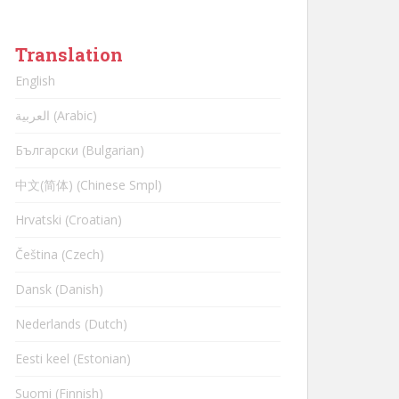
Translation
English
العربية (Arabic)
Български (Bulgarian)
中文(简体) (Chinese Smpl)
Hrvatski (Croatian)
Čeština (Czech)
Dansk (Danish)
Nederlands (Dutch)
Eesti keel (Estonian)
Suomi (Finnish)