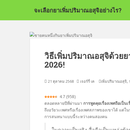
ข้
จะเลือกยาเพิ่มปริมาณอสุจิอย่างไร?
า
ม
ไ
ป
ที่
เ
นื้
วิธีเพิ่มปริมาณอสุจิด้วยยา
อ
2026!
ห
า
ห
,
21 ตุลาคม 2568
เจอร์รี่ เค
เพิ่มปริมาณอสุจิ
ลั
ก
4.7
(
958
)
ตลอดหลายปีที่ผ่านมา
การพูดคุยเรื่องเพศถือเป็น
ถึงอวัยวะเพศหรือเรื่องเพศสภาพของเขาได้ แต่ในปัจ
การสนทนาแบบนี้ระหว่างคนสองคน
ในความเป็นจริง สื่อถือเป็นแหล่งข้อมู