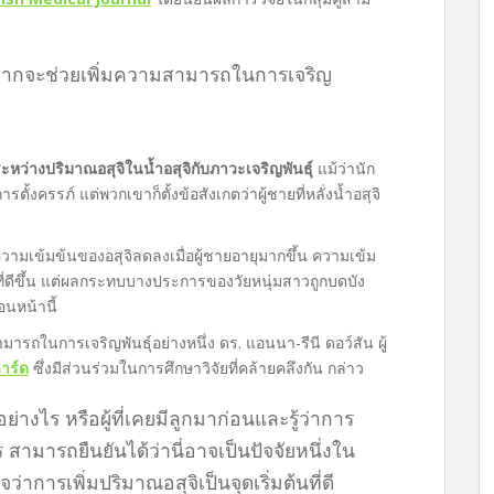
ิมากจะช่วยเพิ่มความสามารถในการเจริญ
ะหว่างปริมาณอสุจิในน้ำอสุจิกับภาวะเจริญพันธุ์
แม้ว่านัก
ตั้งครรภ์ แต่พวกเขาก็ตั้งข้อสังเกตว่าผู้ชายที่หลั่งน้ำอสุจิ
ความเข้มข้นของอสุจิลดลงเมื่อผู้ชายอายุมากขึ้น ความเข้ม
ธุ์ที่ดีขึ้น แต่ผลกระทบบางประการของวัยหนุ่มสาวถูกบดบัง
อนหน้านี้
รถในการเจริญพันธุ์อย่างหนึ่ง ดร. แอนนา-รีนี ดอว์สัน ผู้
าร์ด
ซึ่งมีส่วนร่วมในการศึกษาวิจัยที่คล้ายคลึงกัน กล่าว
็นอย่างไร หรือผู้ที่เคยมีลูกมาก่อนและรู้ว่าการ
 สามารถยืนยันได้ว่านี่อาจเป็นปัจจัยหนึ่งใน
ว่าการเพิ่มปริมาณอสุจิเป็นจุดเริ่มต้นที่ดี