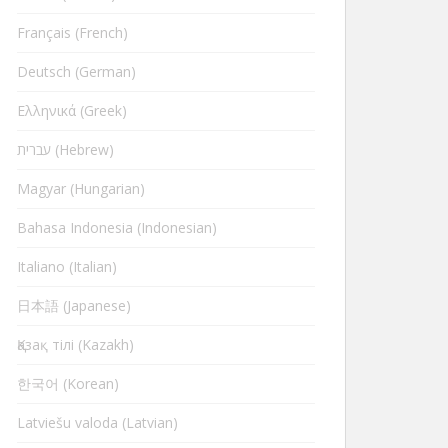
Français (French)
Deutsch (German)
Ελληνικά (Greek)
עברית (Hebrew)
Magyar (Hungarian)
Bahasa Indonesia (Indonesian)
Italiano (Italian)
日本語 (Japanese)
Қазақ тілі (Kazakh)
한국어 (Korean)
Latviešu valoda (Latvian)