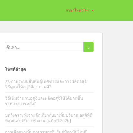
ภาษาไทย (TH)
ค้นหา:
โพสต์ล่าสุด
สุขภาพระบบสืบพันธุ์เพศชายและการผลิตอสุจิ:
วิธีดูแลให้อสุจิมีสุขภาพดี?
วิธีเพิ่มจำนวนอสุจิและผลิตอสุจิให้ได้มากขึ้น
ระหว่างการหลั่ง?
บทวิเคราะห์เจาะลึกเกี่ยวกับยาเพิ่มปริมาณอสุจิที่ดี
ที่สุดและวิธีการทำงาน [ฉบับปี 2026]
การเลือกยาเพิ่มคุณภาพอสุจิ: รับคู่มือฉบับใหม่ปี