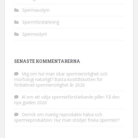
Spermavolym
Spermförstärkning
Spermvolym
SENASTE KOMMENTARERNA
Mig
om
hur man ökar spermierörlighet och
morfologi naturligt? Bästa kosttillskotten för
förbättrad spermierörlighet år 2026
Al
om
att välja spermieförstärkande piller: Få den
nya guiden 2026
Derrick
om
manlig reproduktiv hälsa och
spermieproduktion: Hur man stödjer friska spermier?