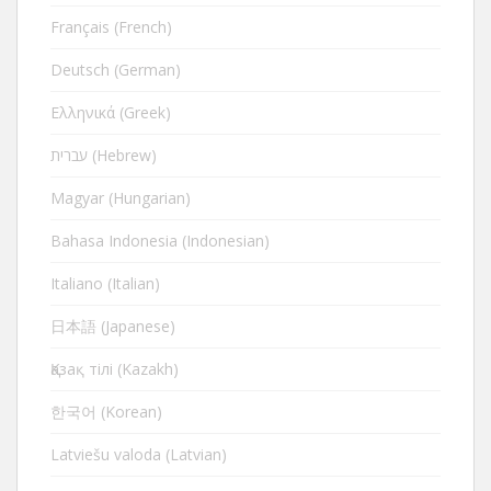
Français (French)
Deutsch (German)
Ελληνικά (Greek)
עברית (Hebrew)
Magyar (Hungarian)
Bahasa Indonesia (Indonesian)
Italiano (Italian)
日本語 (Japanese)
Қазақ тілі (Kazakh)
한국어 (Korean)
Latviešu valoda (Latvian)