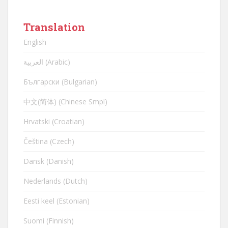
Translation
English
العربية (Arabic)
Български (Bulgarian)
中文(简体) (Chinese Smpl)
Hrvatski (Croatian)
Čeština (Czech)
Dansk (Danish)
Nederlands (Dutch)
Eesti keel (Estonian)
Suomi (Finnish)