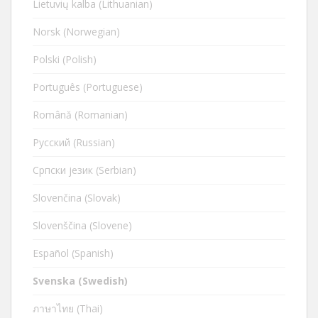
Lietuvių kalba (Lithuanian)
Norsk (Norwegian)
Polski (Polish)
Português (Portuguese)
Română (Romanian)
Русский (Russian)
Cрпски језик (Serbian)
Slovenčina (Slovak)
Slovenščina (Slovene)
Español (Spanish)
Svenska (Swedish)
ภาษาไทย (Thai)