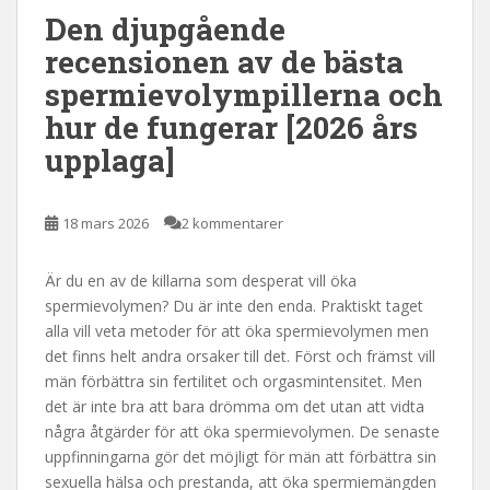
Den djupgående
l
l
recensionen av de bästa
e
spermievolympillerna och
t
hur de fungerar [2026 års
upplaga]
18 mars 2026
2 kommentarer
Är du en av de killarna som desperat vill öka
spermievolymen? Du är inte den enda. Praktiskt taget
alla vill veta metoder för att öka spermievolymen men
det finns helt andra orsaker till det. Först och främst vill
män förbättra sin fertilitet och orgasmintensitet. Men
det är inte bra att bara drömma om det utan att vidta
några åtgärder för att öka spermievolymen. De senaste
uppfinningarna gör det möjligt för män att förbättra sin
sexuella hälsa och prestanda, att öka spermiemängden