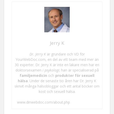
Jerry K
Dr. Jerry K
är grundare och VD för
YourWebDoc.com, en del av ett team med mer än
30 experter. Dr. Jerry K är inte en läkare men har en
doktorsexamen
i psykologi
; han är specialiserad på
familjemedicin
och
produkter för sexuell
hälsa
. Under de senaste tio åren har Dr. Jerry K
skrivit många hälsobloggar och ett antal böcker om
kost och sexuell hälsa.
www.dinwebdoc.com/about.php