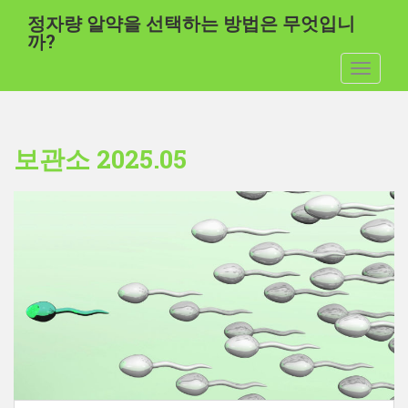
주
정자량 알약을 선택하는 방법은 무엇입니
요
까?
콘
탐색 전
텐
츠
로
건
보관소 2025.05
너
뛰
기