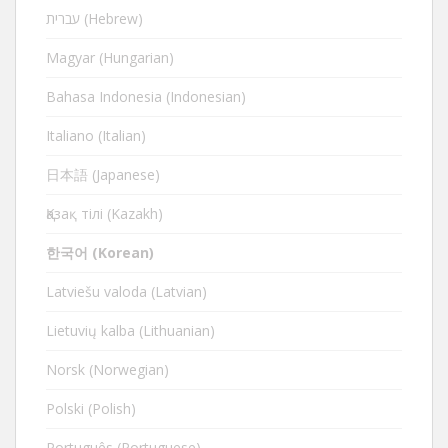
עברית (Hebrew)
Magyar (Hungarian)
Bahasa Indonesia (Indonesian)
Italiano (Italian)
日本語 (Japanese)
Қазақ тілі (Kazakh)
한국어 (Korean)
Latviešu valoda (Latvian)
Lietuvių kalba (Lithuanian)
Norsk (Norwegian)
Polski (Polish)
Português (Portuguese)