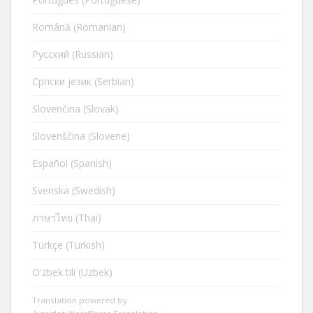
Română (Romanian)
Русский (Russian)
Cрпски језик (Serbian)
Slovenčina (Slovak)
Slovenščina (Slovene)
Español (Spanish)
Svenska (Swedish)
ภาษาไทย (Thai)
Türkçe (Turkish)
Oʻzbek tili (Uzbek)
Translation powered by