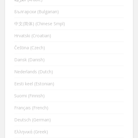
Български (Bulgarian)
中文(简体) (Chinese Smpl)
Hrvatski (Croatian)
Čeština (Czech)
Dansk (Danish)
Nederlands (Dutch)
Eesti keel (Estonian)
Suomi (Finnish)
Français (French)
Deutsch (German)
Ελληνικά (Greek)