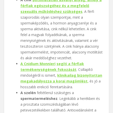
férfiak egészségéhez és a megfelelő
szexuális működéshez szükséges
. A férfi
szaporodás olyan szempontjai, mint a
spermaképződés, a hormon anyagcseréje és a
sperma aktivitása, cink nélkül lehetetlen. A cink
felel a magvak folyadékának, a sperma
mennyiségének és aktivitásának, valamint a vér
tesztoszteron szintjének. A cink hiánya alacsony
spermatermelést, impotenciát, alacsony motilitást
és akár meddőséghez vezethet.
A Cnidium Monnieri
segíti a férfiak
termékenységének fokozását
. Csillapító
minőségéről is ismert,
klinikailag bizonyítottan
megakadályozza a korai magömlést,
és jó a
hosszabb erekció fenntartására.
A szelén
feltétlenül szükséges a
spermatermeléshez
. Leginkább a herékben és
a prosztata szomszédságában lévő
petevezetékekben található. Antioxidánsként a