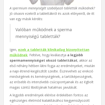
A spermium mennyiségét szabályozó tabletták működnek?
Jó olvasni ezekről a tablettákról és azok előnyeiről, de itt
van egy másik kérdés:
Valóban működnek a sperma
mennyiségű tabletták?
Igen,
ezek a tabletták klinikailag bizonyítottan
működnek
. Feltéve, hogy kiválasztja
a legjobb
spermamennyiséget okozó tablettákat
, akkor az
első néhány hétben látni fogja az eredményeket, miután
a napi étrend-kiegészítőt szedte. Észreveheti az erekció
minőségének és keménységének, a tartóképességnek,
az erősebb és intenzívebb csúcspontjainak és az égbolt
magas szintű libidójának hatalmas javulását.
A legjobb eredmények elérése érdekében fontos az
egészséges életmód kialakításához kiegyensúlyozott