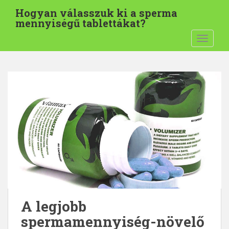
U
Hogyan válasszuk ki a sperma
g
mennyiségű tablettákat?
r
KAPCSO
á
s
a
f
ő
t
a
r
t
a
l
o
m
h
A legjobb
o
spermamennyiség-növelő
z