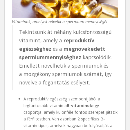
Vitaminok, amelyek növelik a spermium mennyiségét
Tekintsünk át néhány kulcsfontosságú
vitamint, amely a
reproduktív
egészséghez
és a
megnövekedett
spermiummennyiséghez
kapcsolódik.
Emellett növelhetik a spermiumok és
a mozgékony spermiumok számát, így
növelve a fogantatás esélyeit.
A reproduktív egészség szempontjából a
legfontosabb vitamin a
B-vitaminok
egy
csoportja, amely különféle fontos szerepet játszik
a férfi testben. Van azonban 2 specifikus B-
vitamin-típus, amelyek nagyban befolyásolják a