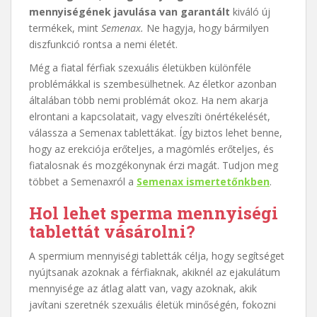
mennyiségének javulása
van
garantált
kiváló új
termékek, mint
Semenax.
Ne hagyja, hogy bármilyen
diszfunkció rontsa a nemi életét.
Még a fiatal férfiak szexuális életükben különféle
problémákkal is szembesülhetnek. Az életkor azonban
általában több nemi problémát okoz. Ha nem akarja
elrontani a kapcsolatait, vagy elveszíti önértékelését,
válassza a Semenax tablettákat. Így biztos lehet benne,
hogy az erekciója erőteljes, a magömlés erőteljes, és
fiatalosnak és mozgékonynak érzi magát. Tudjon meg
többet a Semenaxról a
Semenax ismertetőnkben
.
Hol lehet sperma mennyiségi
tablettát vásárolni?
A spermium mennyiségi tabletták célja, hogy segítséget
nyújtsanak azoknak a férfiaknak, akiknél az ejakulátum
mennyisége az átlag alatt van, vagy azoknak, akik
javítani szeretnék szexuális életük minőségén, fokozni