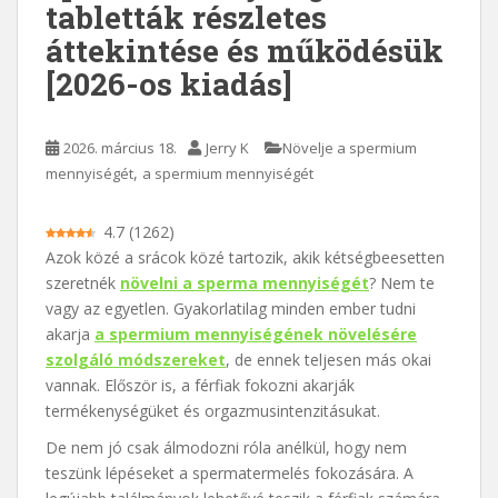
tabletták részletes
áttekintése és működésük
[2026-os kiadás]
2026. március 18.
Jerry K
Növelje a spermium
,
mennyiségét
a spermium mennyiségét
4.7
(
1262
)
Azok közé a srácok közé tartozik, akik kétségbeesetten
szeretnék
növelni a sperma mennyiségét
? Nem te
vagy az egyetlen. Gyakorlatilag minden ember tudni
akarja
a spermium mennyiségének növelésére
szolgáló módszereket
, de ennek teljesen más okai
vannak. Először is, a férfiak fokozni akarják
termékenységüket és orgazmusintenzitásukat.
De nem jó csak álmodozni róla anélkül, hogy nem
teszünk lépéseket a spermatermelés fokozására. A