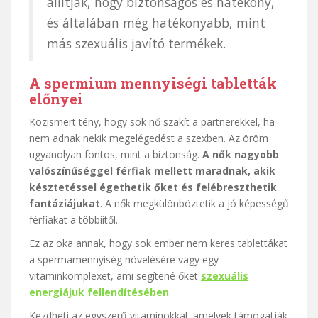
állítják, hogy biztonságos és hatékony,
és általában még hatékonyabb, mint
más szexuális javító termékek.
A spermium mennyiségi tabletták
előnyei
Közismert tény, hogy sok nő szakít a partnerekkel, ha
nem adnak nekik megelégedést a szexben. Az öröm
ugyanolyan fontos, mint a biztonság.
A nők nagyobb
valószínűséggel férfiak mellett maradnak, akik
késztetéssel égethetik őket és felébreszthetik
fantáziájukat
. A nők megkülönböztetik a jó képességű
férfiakat a többiitől.
Ez az oka annak, hogy sok ember nem keres tablettákat
a spermamennyiség növelésére vagy egy
vitaminkomplexet, ami segítené őket
szexuális
energiájuk fellendítésében
.
Kezdheti az egyszerű vitaminokkal, amelyek támogatják