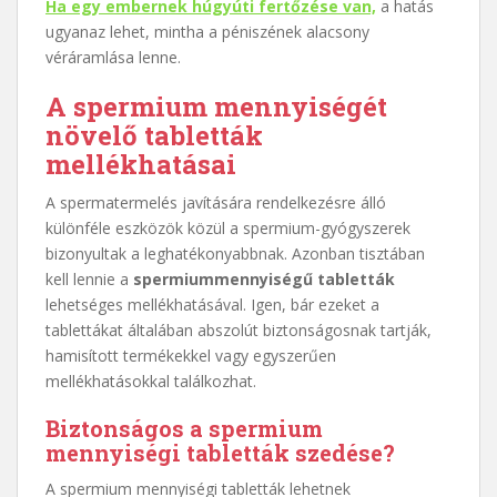
Ha egy embernek húgyúti fertőzése van,
a hatás
ugyanaz lehet, mintha a péniszének alacsony
véráramlása lenne.
A spermium mennyiségét
növelő tabletták
mellékhatásai
A spermatermelés javítására rendelkezésre álló
különféle eszközök közül a spermium-gyógyszerek
bizonyultak a leghatékonyabbnak. Azonban tisztában
kell lennie a
spermiummennyiségű tabletták
lehetséges mellékhatásával. Igen, bár ezeket a
tablettákat általában abszolút biztonságosnak tartják,
hamisított termékekkel vagy egyszerűen
mellékhatásokkal találkozhat.
Biztonságos a spermium
mennyiségi tabletták szedése?
A spermium mennyiségi tabletták lehetnek