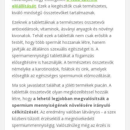
előállítását
. Ezek a kiegészítők csak természetes,
kiváló minőségű összetevőket tartalmaznak.
Ezeknek a tablettáknak a természetes összetevői
antioxidánsok, vitaminok, ásványi anyagok és növényi
kivonatok. Tehát ezek a tabletták nem csak erősítik a
testét, hogy több spermát hozzanak létre, hanem
javítják az általános szexuális egészséget is. A
spermamennyiségű tablettákat a fogamzás
elősegítésére is használják. A természetes összetevők
némelyike a karotinoidok, folátok és cink, amelyek
elősegítik az egészséges spermiumok előmozdítását.
Ma sok javaslatot találhat a jóléti termékek piacán. A
tabletták összetevőit olyan megközelítéssel hozzák
létre, hogy
a lehető legjobban megvalósítsák a
spermium mennyiségének növelésére irányuló
célkitűzését
. Az eredmény valóban látványos - a szex
közbeni túlzott érzésektől a megnövekedett
spermiummennyiségig. Valószínűleg még az érzés is