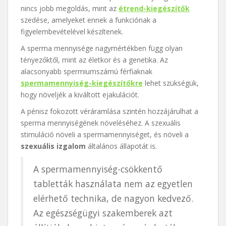
nincs jobb megoldás, mint az
étrend-kiegészítők
szedése, amelyeket ennek a funkciónak a
figyelembevételével készítenek.
A sperma mennyisége nagymértékben függ olyan
tényezőktől, mint az életkor és a genetika. Az
alacsonyabb spermiumszámú férfiaknak
spermamennyiség-kiegészítőkre
lehet szükségük,
hogy növeljék a kiváltott ejakulációt.
A pénisz fokozott véráramlása szintén hozzájárulhat a
sperma mennyiségének növeléséhez. A szexuális
stimuláció növeli a spermamennyiséget, és növeli a
szexuális izgalom
általános állapotát is.
A spermamennyiség-csökkentő
tabletták használata nem az egyetlen
elérhető technika, de nagyon kedvező.
Az egészségügyi szakemberek azt