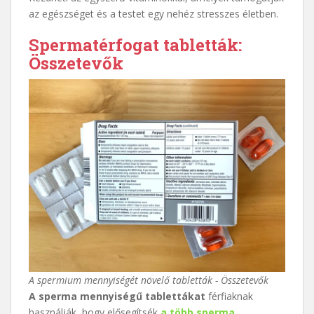
az egészséget és a testet egy nehéz stresszes életben.
Spermatérfogat tabletták:
Összetevők
A spermium mennyiségét növelő tabletták - Összetevők
A sperma mennyiségű tablettákat
férfiaknak
használják, hogy elősegítsék
a több sperma