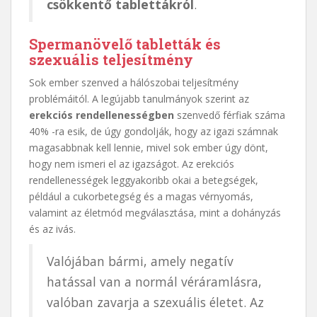
csökkentő tablettákról
.
Spermanövelő tabletták és
szexuális teljesítmény
Sok ember szenved a hálószobai teljesítmény
problémáitól. A legújabb tanulmányok szerint az
erekciós rendellenességben
szenvedő férfiak száma
40% -ra esik, de úgy gondolják, hogy az igazi számnak
magasabbnak kell lennie, mivel sok ember úgy dönt,
hogy nem ismeri el az igazságot. Az erekciós
rendellenességek leggyakoribb okai a betegségek,
például a cukorbetegség és a magas vérnyomás,
valamint az életmód megválasztása, mint a dohányzás
és az ivás.
Valójában bármi, amely negatív
hatással van a normál véráramlásra,
valóban zavarja a szexuális életet. Az