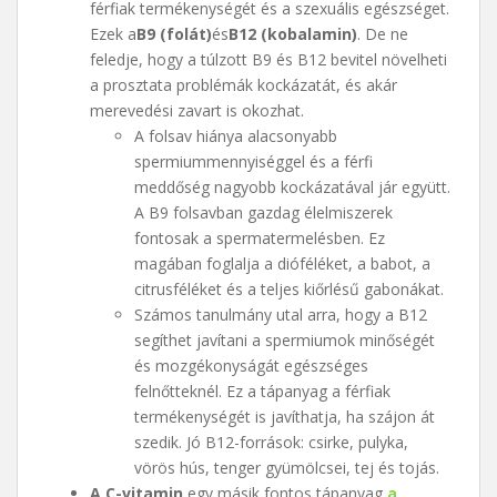
férfiak termékenységét és a szexuális egészséget.
Ezek a
B9 (folát)
és
B12 (kobalamin)
. De ne
feledje, hogy a túlzott B9 és B12 bevitel növelheti
a prosztata problémák kockázatát, és akár
merevedési zavart is okozhat.
A folsav hiánya alacsonyabb
spermiummennyiséggel és a férfi
meddőség nagyobb kockázatával jár együtt.
A B9 folsavban gazdag élelmiszerek
fontosak a spermatermelésben. Ez
magában foglalja a dióféléket, a babot, a
citrusféléket és a teljes kiőrlésű gabonákat.
Számos tanulmány utal arra, hogy a B12
segíthet javítani a spermiumok minőségét
és mozgékonyságát egészséges
felnőtteknél. Ez a tápanyag a férfiak
termékenységét is javíthatja, ha szájon át
szedik. Jó B12-források: csirke, pulyka,
vörös hús, tenger gyümölcsei, tej és tojás.
A C-vitamin
egy másik fontos tápanyag
a