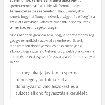
spermiumok termelési aránya alacsony
. A
spermiummennyiségű tabletták formulája olyan
természetes összetevőkön
alapul, amelyekről
ismert, hogy hatékonyan növelik a vágyat és elősegítik a
szexuális aktivitást, valamint elősegítik a spermiumok
termelését és mozgékonyságát.
Nincs azonban garancia arra, hogy a spermamennyiség
gyógyszer működik azoknál az embereknél, akik
rendszeresen dohányoznak és nagy mennyiségű
alkoholt fogyasztanak. Néhány drog, például a kokain, a
heroin és az ecstasy szintén zavarja a véráramot vagy a
libidót.
Ha meg akarja javítani a sperma
minőségét, fontolnia kell a
dohányzásról való leszokást és a
túlzott alkoholfogyasztás elkerülését.