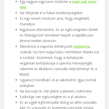
Egy nagyon egyszerű módszer a
napi sok vizet
inni
.
Ne felejtsük el a fizikai tevékenységeket.
Ez egy ismert módszer arra, hogy megfelelő
maradjon.
Vigyázzon étkezésére, és az egészségtelen ételek
és feldolgozott termékek helyett a táplálkozási
étrend mellett döntsön.
Ellenőrizze a naponta dohányzott
cigaretta
számát, ha nem tudja teljes mértékben feladni ezt
a szokást. Közismert, hogy a dohányzás
negatívan befolyásolja a sperma mennyiségét,
valamint az általános szexuális teljesítményt és a
libidót.
Ugyanez mondható el az alkoholról. Igya normál
arányban.
Ne becsülje le, mit jelent a pihenés számodra.
Szüksége van egészségére és a jó alvásra.
És az egyik legfontosabb dolog az aktív szexuális
élet. Ez a legjobb és legtermészetesebb módja