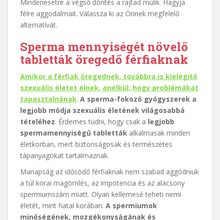
Mindenesetre a végső döntés a rajtad múlik. Hagyja
félre aggodalmait. Válassza ki az Önnek megfelelő
alternatívát.
Sperma mennyiségét növelő
tabletták öregedő férfiaknak
Amikor a férfiak öregednek, továbbra is kielégítő
szexuális életet élnek, anélkül, hogy problémákat
tapasztalnának
.
A sperma-fokozó gyógyszerek a
legjobb módja szexuális életének világosabbá
tételéhez
. Érdemes tudni, hogy csak a
legjobb
spermamennyiségű tabletták
alkalmasak minden
életkorban, mert biztonságosak és természetes
tápanyagokat tartalmaznak.
Manapság az idősödő férfiaknak nem szabad aggódniuk
a túl korai magömlés, az impotencia és az alacsony
spermiumszám miatt. Olyan kellemesé teheti nemi
életét, mint fiatal korában.
A spermiumok
minőségének, mozgékonyságának és