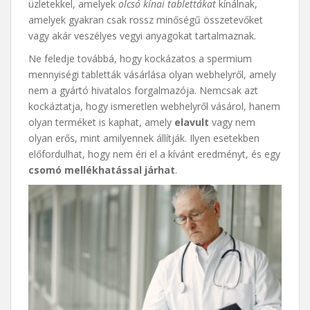
üzletekkel, amelyek
olcsó kínai tablettákat
kínálnak,
amelyek gyakran csak rossz minőségű összetevőket
vagy akár veszélyes vegyi anyagokat tartalmaznak.
Ne feledje továbbá, hogy kockázatos a spermium
mennyiségi tabletták vásárlása olyan webhelyről, amely
nem a gyártó hivatalos forgalmazója. Nemcsak azt
kockáztatja, hogy ismeretlen webhelyről vásárol, hanem
olyan terméket is kaphat, amely
elavult
vagy nem
olyan erős, mint amilyennek állítják. Ilyen esetekben
előfordulhat, hogy nem éri el a kívánt eredményt, és egy
csomó mellékhatással járhat
.