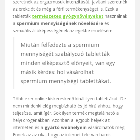
szeretnék az orgazmusuk intenzitását, javítani szeretnék
az erekciót és még a férfi termékenységet is. Ezek a
tabletták
természetes gyógynövényeket
használnak
a
spermium mennyiségének növelésére
és
szexuális állóképességének az egekbe emelésére.
Miután felfedezte a spermium
mennyiségét szabályozó tabletták
minden elképesztő előnyeit, van egy
másik kérdés: hol vásárolhat
spermium mennyiségi tablettákat.
Több ezer online kiskereskedő kínál ilyen tablettákat. De
nem mindenki elég megbízható és jó hírű ahhoz, hogy
teljesítse, amit ígér. Sok ilyen termék megtalálható a
helyi drogériákban. Azonban a legjobb helyek az
interneten és a
gyártó webhelyein
vásárolhatók meg.
Ennek az az oka, hogy az internet tele van hamis