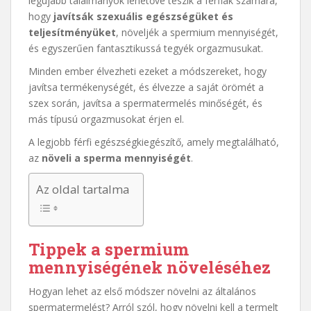
legújabb találmányok lehetővé teszik a férfiak számára,
hogy
javítsák szexuális egészségüket és
teljesítményüket
, növeljék a spermium mennyiségét,
és egyszerűen fantasztikussá tegyék orgazmusukat.
Minden ember élvezheti ezeket a módszereket, hogy
javítsa termékenységét, és élvezze a saját örömét a
szex során, javítsa a spermatermelés minőségét, és
más típusú orgazmusokat érjen el.
A legjobb férfi egészségkiegészítő, amely megtalálható,
az
növeli a sperma mennyiségét
.
Az oldal tartalma
Tippek a spermium
mennyiségének növeléséhez
Hogyan lehet az első módszer növelni az általános
spermatermelést? Arról szól, hogy növelni kell a termelt