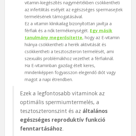
vitamin-kiegészítés nagymértékben csökkentheti
az infertilitás esélyét az egészséges spermasejtek
termelésének támogatásával.
Ez a vitamin klinikailag bizonyítottan javítja a
férfiak és a nők termékenységét.
Egy másik
tanulmány megerősítette,
hogy az E-vitamin
hiánya csökkentheti a herék aktivitását és
csökkentheti a tesztoszteron termelését, ami
szexuális problémákhoz vezethet a férfiaknál.
Ha E-vitaminban gazdag ételt keres,
mindenképpen fogyasszon elegendő diót vagy
magot a napi étrendben.
Ezek a legfontosabb vitaminok az
optimális spermiumtermelés, a
tesztoszteronszint és az
általános
egészséges reproduktív funkció
fenntartásához
.