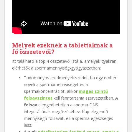
Melyek ezeknek a tablettáknak a
fő összetevői?
Itt található a top 4 összetevő listája, amelyek gyakran
elérhetők a spermamennyiség-gyógyászatban:
Tudományos eredmények szerint, ha egy ember
növeli a spermamennyiséget és a
spermakoncentrációt, akkor
magas szintű
folsavszintet
kell fenntartania szervezetében.
A
folsav
elengedhetetlen a sperma DNS
integritásának megőrzéséhez. Kap elegendő
mennyiségű folsavat, és a sperma egészséges
lesz.
A cink
pótolhatatlan ásványi anyag, amely a