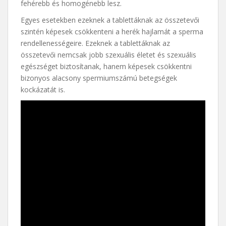
fehérebb és homogénebb lesz.
Egyes esetekben ezeknek a tablettáknak az összetevői
szintén képesek csökkenteni a herék hajlamát a sperma
rendellenességeire. Ezeknek a tablettáknak az
összetevői nemcsak jobb szexuális életet és szexuális
egészséget biztosítanak, hanem képesek csökkentni
bizonyos alacsony spermiumszámú betegségek
kockázatát is.