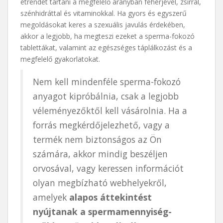
étrendet tartani a megfelelő arányban fehérjével, zsírral,
szénhidráttal és vitaminokkal. Ha gyors és egyszerű
megoldásokat keres a szexuális javulás érdekében,
akkor a legjobb, ha megteszi ezeket a sperma-fokozó
tablettákat, valamint az egészséges táplálkozást és a
megfelelő gyakorlatokat.
Nem kell mindenféle sperma-fokozó
anyagot kipróbálnia, csak a legjobb
véleményezőktől kell vásárolnia. Ha a
forrás megkérdőjelezhető, vagy a
termék nem biztonságos az Ön
számára, akkor mindig beszéljen
orvosával, vagy keressen információt
olyan megbízható webhelyekről,
amelyek
alapos áttekintést
nyújtanak a spermamennyiség-