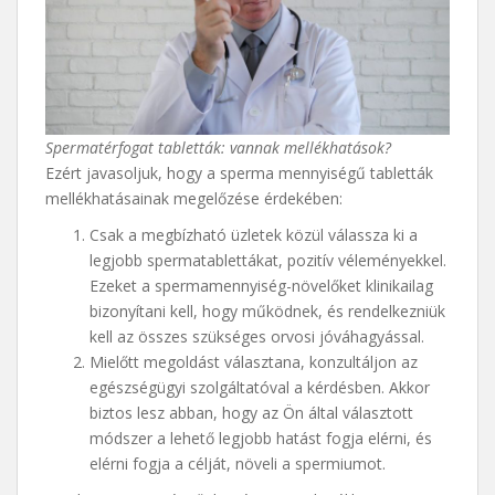
Spermatérfogat tabletták: vannak mellékhatások?
Ezért javasoljuk, hogy a sperma mennyiségű tabletták
mellékhatásainak megelőzése érdekében:
Csak a megbízható üzletek közül válassza ki a
legjobb spermatablettákat, pozitív véleményekkel.
Ezeket a spermamennyiség-növelőket klinikailag
bizonyítani kell, hogy működnek, és rendelkezniük
kell az összes szükséges orvosi jóváhagyással.
Mielőtt megoldást választana, konzultáljon az
egészségügyi szolgáltatóval a kérdésben. Akkor
biztos lesz abban, hogy az Ön által választott
módszer a lehető legjobb hatást fogja elérni, és
elérni fogja a célját, növeli a spermiumot.