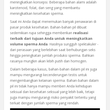
meningkatkan konsepsi. Beberapa bahan alami adalah
karotenoid, folat, dan seng yang membantu
meningkatkan kesehatan sperma.
Saat ini Anda dapat menemukan banyak penawaran di
pasar produk kesehatan. Bahan-bahan pil dibuat
sedemikian rupa sehingga memberikan
realisasi
terbaik dari tujuan Anda untuk meningkatkan
volume sperma Anda
. Hasilnya sungguh spektakuler -
dari perasaan yang berlebihan saat berhubungan seks
hingga peningkatan jumlah produksi sperma. Bahkan
rasanya mungkin akan lebih putih dan homogen.
Dalam beberapa kasus, bahan-bahan dalam pil ini juga
mampu mengurangi kecenderungan testis untuk
mengembangkan kelainan sperma. Bahan-bahan dalam
pil ini tidak hanya mampu memberi Anda kehidupan
seksual dan kesehatan seksual yang lebih baik, tetapi
juga mampu mengurangi risiko penyakit tertentu yang
terkait dengan jumlah sperma yang rendah.