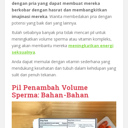
dengan pria yang dapat membuat mereka
berkobar dengan hasrat dan membangkitkan
imajinasi mereka
. Wanita membedakan pria dengan
potensi yang baik dari yang lainnya.
Itulah sebabnya banyak pria tidak mencari pil untuk
meningkatkan volume sperma atau vitamin kompleks,
yang akan membantu mereka
meningkatkan energi
seksualnya
.
Anda dapat memulai dengan vitamin sederhana yang
mendukung kesehatan dan tubuh dalam kehidupan yang
sulit dan penuh tekanan.
Pil Penambah Volume
Sperma: Bahan-Bahan