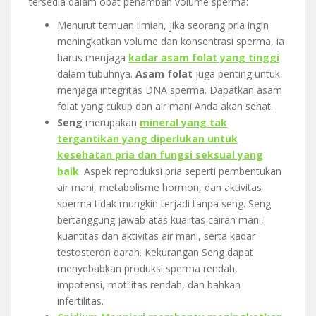
tersedia dalam obat penambah volume sperma:
Menurut temuan ilmiah, jika seorang pria ingin
meningkatkan volume dan konsentrasi sperma, ia
harus menjaga
kadar asam folat yang tinggi
dalam tubuhnya.
Asam folat
juga penting untuk
menjaga integritas DNA sperma. Dapatkan asam
folat yang cukup dan air mani Anda akan sehat.
Seng
merupakan
mineral yang tak
tergantikan yang diperlukan untuk
kesehatan pria dan fungsi seksual yang
baik
. Aspek reproduksi pria seperti pembentukan
air mani, metabolisme hormon, dan aktivitas
sperma tidak mungkin terjadi tanpa seng. Seng
bertanggung jawab atas kualitas cairan mani,
kuantitas dan aktivitas air mani, serta kadar
testosteron darah. Kekurangan Seng dapat
menyebabkan produksi sperma rendah,
impotensi, motilitas rendah, dan bahkan
infertilitas.