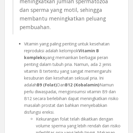
meningkatkan jumlah spermatozoa
dan sperma yang motil, sehingga
membantu meningkatkan peluang
pembuahan.
Vitamin yang paling penting untuk kesehatan
reproduksi adalah kelompok
Vitamin B
kompleks
yang memainkan berbagai peran
penting dalam tubuh pria. Namun, ada 2 jenis
vitamin B tertentu yang sangat memengaruhi
kesuburan dan kesehatan seksual pria. Ini
adalah
B9 (Folat)
Dan
B12 (Kobalamin)
Namun
perlu diwaspadai, mengonsumsi vitamin B9 dan
B12 secara berlebihan dapat meningkatkan risiko
masalah prostat dan bahkan menyebabkan
disfungsi ereksi.
Kekurangan folat telah dikaitkan dengan
volume sperma yang lebih rendah dan risiko
infertilitas pria yang lebih tinggi. Makanan