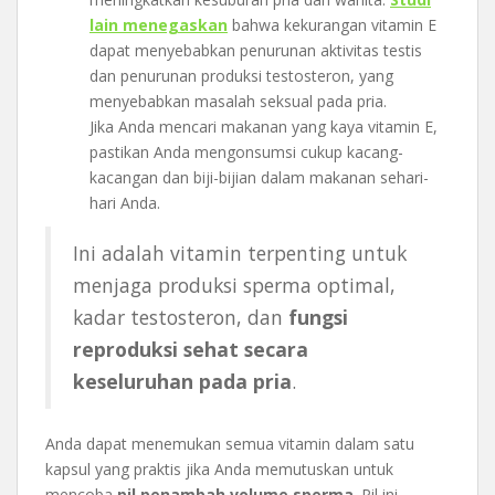
lain menegaskan
bahwa kekurangan vitamin E
dapat menyebabkan penurunan aktivitas testis
dan penurunan produksi testosteron, yang
menyebabkan masalah seksual pada pria.
Jika Anda mencari makanan yang kaya vitamin E,
pastikan Anda mengonsumsi cukup kacang-
kacangan dan biji-bijian dalam makanan sehari-
hari Anda.
Ini adalah vitamin terpenting untuk
menjaga produksi sperma optimal,
kadar testosteron, dan
fungsi
reproduksi sehat secara
keseluruhan pada pria
.
Anda dapat menemukan semua vitamin dalam satu
kapsul yang praktis jika Anda memutuskan untuk
mencoba
pil penambah volume sperma
. Pil ini