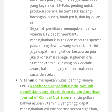
yang kaya akan B9 Folat penting untuk
produksi sperma. Ini termasuk kacang-
kacangan, buncis, buah jeruk, dan biji-bijian
utuh.
Sejumlah penelitian menunjukkan bahwa
vitamin B12 dapat membantu
meningkatkan kualitas dan motilitas sperma
pada orang dewasa yang sehat. Nutrisi ini
juga dapat meningkatkan kesuburan pria
jika dikonsumsi sebagai suplemen oral.
Sumber vitamin B12 yang baik adalah:
ayam, kalkun, daging merah, makanan laut,
susu, dan telur.
Vitamin C
merupakan nutrisi penting lainnya
untuk
kesehatan reproduksi pria
.
Sebuah
penelitian yang diterbitkan dalam American
Journal of Clinical Nutrition
menyimpulkan
bahwa asupan vitamin C yang tinggi dapat
meningkatkan volume sperma secara signifikan,