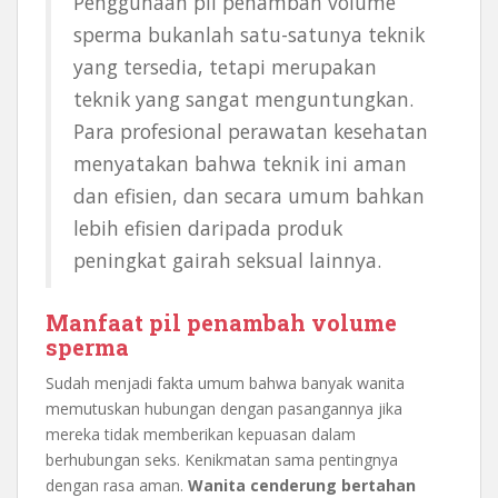
Penggunaan pil penambah volume
sperma bukanlah satu-satunya teknik
yang tersedia, tetapi merupakan
teknik yang sangat menguntungkan.
Para profesional perawatan kesehatan
menyatakan bahwa teknik ini aman
dan efisien, dan secara umum bahkan
lebih efisien daripada produk
peningkat gairah seksual lainnya.
Manfaat pil penambah volume
sperma
Sudah menjadi fakta umum bahwa banyak wanita
memutuskan hubungan dengan pasangannya jika
mereka tidak memberikan kepuasan dalam
berhubungan seks. Kenikmatan sama pentingnya
dengan rasa aman.
Wanita cenderung bertahan