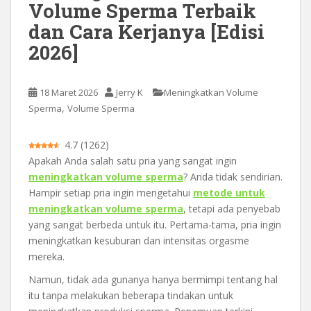
Volume Sperma Terbaik
a
dan Cara Kerjanya [Edisi
2026]
18 Maret 2026
Jerry K
Meningkatkan Volume
,
Sperma
Volume Sperma
4.7
(
1262
)
Apakah Anda salah satu pria yang sangat ingin
meningkatkan volume sperma
? Anda tidak sendirian.
Hampir setiap pria ingin mengetahui
metode untuk
meningkatkan volume sperma
, tetapi ada penyebab
yang sangat berbeda untuk itu. Pertama-tama, pria ingin
meningkatkan kesuburan dan intensitas orgasme
mereka.
Namun, tidak ada gunanya hanya bermimpi tentang hal
itu tanpa melakukan beberapa tindakan untuk