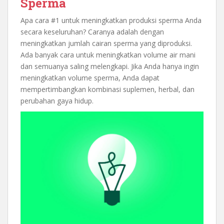
Sperma
Apa cara #1 untuk meningkatkan produksi sperma Anda
secara keseluruhan? Caranya adalah dengan
meningkatkan jumlah cairan sperma yang diproduksi.
Ada banyak cara untuk meningkatkan volume air mani
dan semuanya saling melengkapi. Jika Anda hanya ingin
meningkatkan volume sperma, Anda dapat
mempertimbangkan kombinasi suplemen, herbal, dan
perubahan gaya hidup.