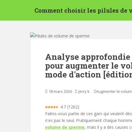
P
Comment choisir les pilules de
a
s
s
e
r
a
u
Analyse approfondie 
c
pour augmenter le vo
o
n
mode d'action [éditio
t
e
n
18 mars 2026
jerry k
Augmenter le volu
u
p
4.7
(
1262
)
r
Faites-vous partie de ces gars qui veulent 
i
n'es pas le seul. Pratiquement chaque homm
n
volume de sperme
, mais il y a des causes 
c