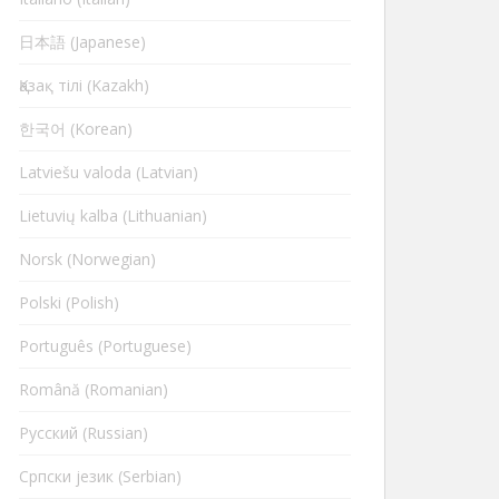
日本語 (Japanese)
Қазақ тілі (Kazakh)
한국어 (Korean)
Latviešu valoda (Latvian)
Lietuvių kalba (Lithuanian)
Norsk (Norwegian)
Polski (Polish)
Português (Portuguese)
Română (Romanian)
Русский (Russian)
Cрпски језик (Serbian)