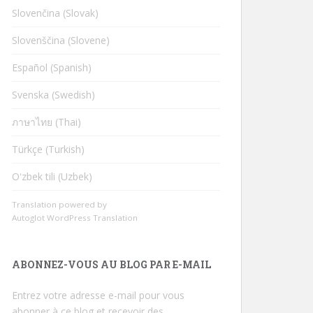
Slovenčina (Slovak)
Slovenščina (Slovene)
Español (Spanish)
Svenska (Swedish)
ภาษาไทย (Thai)
Türkçe (Turkish)
Oʻzbek tili (Uzbek)
Translation powered by
Autoglot WordPress Translation
ABONNEZ-VOUS AU BLOG PAR E-MAIL
Entrez votre adresse e-mail pour vous
abonner à ce blog et recevoir des