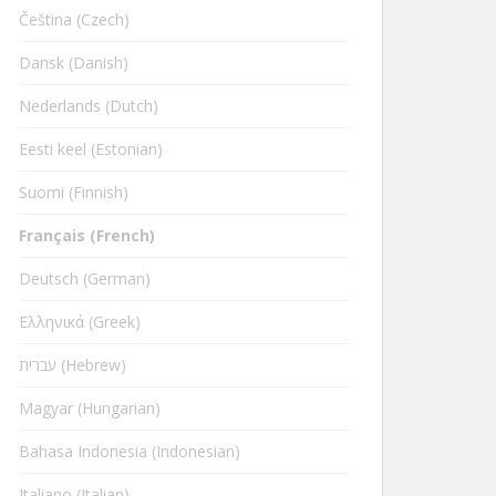
Čeština (Czech)
Dansk (Danish)
Nederlands (Dutch)
Eesti keel (Estonian)
Suomi (Finnish)
Français (French)
Deutsch (German)
Ελληνικά (Greek)
עברית (Hebrew)
Magyar (Hungarian)
Bahasa Indonesia (Indonesian)
Italiano (Italian)