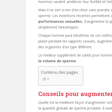
hommes veulent améliorer leur fertilité et l'i
i
Mais il ne sert à rien d'en rêver sans prendr
p
sperme. Les inventions récentes permetten
a
performances sexuelles
, d'augmenter la q
l
simplement fantastiques.
Chaque homme peut bénéficier de ces méthodes
plaisir pendant les rapports sexuels, augment
des orgasmes d'un type différent.
Le meilleur supplément de santé pour hommes 
le volume de sperme
.
Contenu des pages
Conseils pour augmenter
Quelle est la meilleure façon d'augmenter vot
la quantité globale de sperme produite. Il e