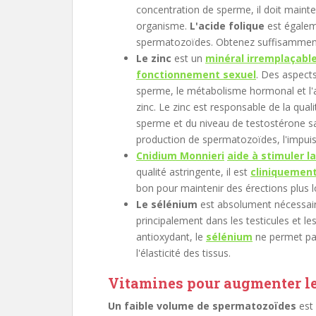
concentration de sperme, il doit maint
organisme.
L'acide folique
est égaleme
spermatozoïdes. Obtenez suffisamment 
Le zinc
est un
minéral irremplaçable
fonctionnement sexuel
. Des aspects
sperme, le métabolisme hormonal et l'
zinc. Le zinc est responsable de la qualit
sperme et du niveau de testostérone sa
production de spermatozoïdes, l'impuissa
Cnidium Monnieri
aide à stimuler la
qualité astringente, il est
cliniquement
bon pour maintenir des érections plus 
Le sélénium
est absolument nécessai
principalement dans les testicules et l
antioxydant, le
sélénium
ne permet pas
l'élasticité des tissus.
Vitamines pour augmenter l
Un faible volume de spermatozoïdes
est 