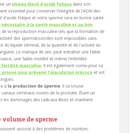
enir un
niveau élevé d'acide folique
dans son
nt essentiel pour conserver l'intégrité de l'ADN des
d'acide folique et votre sperme sera en bonne santé.
 nécessaire à la santé masculine et au bon
 de la reproduction masculine tels que la formation de
activité des spermatozoïdes sont impossibles sans
é du liquide séminal, de la quantité et de l'activité du
nguine. Le manque de zinc peut entraîner une faible
nce, une faible motilité et même l'infertilité.
 fertilité masculine
. Il est également connu pour sa
 prouvé pour prévenir l'éjaculation précoce
et est
longues.
re à
la production de sperme
. Il se trouve
es canaux séminaux voisins de la prostate. Étant un
 les dommages des radicaux libres et maintient
e volume de sperme
souvent associé à des problèmes de nutrition,