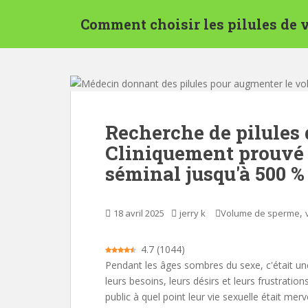
P
Comment choisir les pilules de
a
s
s
e
r
a
u
Recherche de pilules
c
Cliniquement prouvé 
o
n
séminal jusqu'à 500 % 
t
e
n
,
18 avril 2025
jerry k
Volume de sperme
u
p
4.7
(
1044
)
r
Pendant les âges sombres du sexe, c'était un
i
leurs besoins, leurs désirs et leurs frustrati
n
public à quel point leur vie sexuelle était me
c