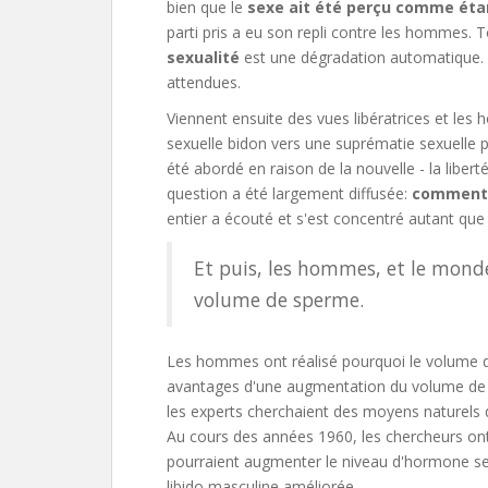
bien que le
sexe ait été perçu comme éta
i
parti pris a eu son repli contre les hommes.
p
sexualité
est une dégradation automatique. 
a
attendues.
l
Viennent ensuite des vues libératrices et le
sexuelle bidon vers une suprématie sexuelle p
été abordé en raison de la nouvelle - la libert
question a été largement diffusée:
comment 
entier a écouté et s'est concentré autant que
Et puis, les hommes, et le mond
volume de sperme.
Les hommes ont réalisé pourquoi le volume d
avantages d'une augmentation du volume de li
les experts cherchaient des moyens naturel
Au cours des années 1960, les chercheurs on
pourraient augmenter le niveau d'hormone sex
libido masculine améliorée.