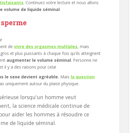
tisfaisants
. Continuez votre lecture et nous allons
e volume de liquide séminal
.
 sperme
e
ment de
vivre des orgasmes multiples
, mais
ros et plus puissants à chaque fois qu'ils atteignent
lent
augmenter le volume séminal
. Personne ne
t il y a des raisons pour cela!
us le sexe devient agréable.
Mais
la question
as uniquement autour du plaisir physique.
 sérieuse lorsqu'un homme veut
nt, la science médicale continue de
 pour aider les hommes à résoudre ce
me de liquide séminal.