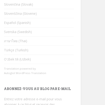
Slovenčina (Slovak)
Slovenščina (Slovene)
Español (Spanish)
Svenska (Swedish)
ภาษาไทย (Thai)
Türkçe (Turkish)
Oʻzbek tili (Uzbek)
Translation powered by
Autoglot WordPress Translation
ABONNEZ-VOUS AU BLOG PAR E-MAIL
Entrez votre adresse e-mail pour vous
abonner à ce blog et recevoir des