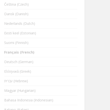
Čeština (Czech)
Dansk (Danish)
Nederlands (Dutch)
Eesti keel (Estonian)
Suomi (Finnish)
Français (French)
Deutsch (German)
Ελληνικά (Greek)
עברית (Hebrew)
Magyar (Hungarian)
Bahasa Indonesia (Indonesian)
Italiano (Italian)