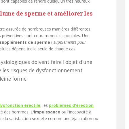
sont capables de rendre quelqu'un très heureux.
lume de sperme et améliorer les
re assurée de nombreuses manières différentes.
es préventives sont couramment disponibles. Une
suppléments de sperme
(
suppléments pour
pilules dépend à elle seule de chaque cas.
ysiologiques doivent faire l’objet d’une
re les risques de dysfonctionnement
pleine forme.
dysfonction érectile
, les
problèmes d'érection
anté des hommes.
L'impuissance
ou l'incapacité à
 de la satisfaction sexuelle comme une éjaculation ou