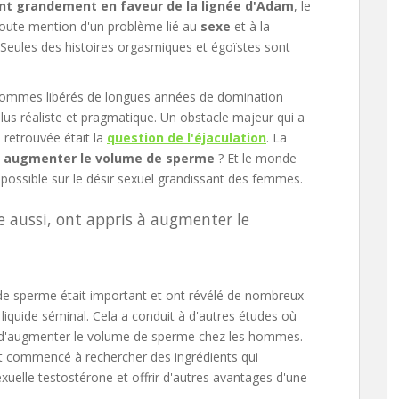
nt grandement en faveur de la lignée d'Adam
, le
 Toute mention d'un problème lié au
sexe
et à la
Seules des histoires orgasmiques et égoïstes sont
s hommes libérés de longues années de domination
lus réaliste et pragmatique. Un obstacle majeur qui a
é retrouvée était la
question de l'éjaculation
. La
augmenter le volume de sperme
? Et le monde
 possible sur le désir sexuel grandissant des femmes.
e aussi, ont appris à augmenter le
e sperme était important et ont révélé de nombreux
quide séminal. Cela a conduit à d'autres études où
s d'augmenter le volume de sperme chez les hommes.
t commencé à rechercher des ingrédients qui
uelle testostérone et offrir d'autres avantages d'une