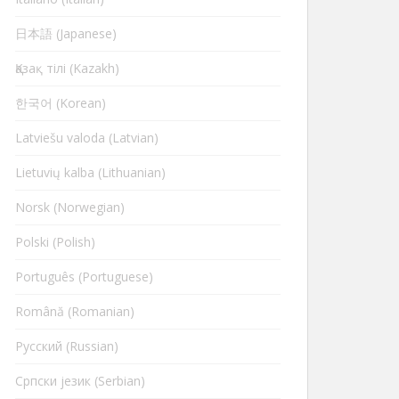
日本語 (Japanese)
Қазақ тілі (Kazakh)
한국어 (Korean)
Latviešu valoda (Latvian)
Lietuvių kalba (Lithuanian)
Norsk (Norwegian)
Polski (Polish)
Português (Portuguese)
Română (Romanian)
Русский (Russian)
Cрпски језик (Serbian)