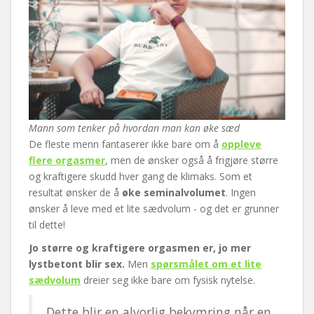
Mann som tenker på hvordan man kan øke sæd
De fleste menn fantaserer ikke bare om å
oppleve
flere orgasmer
, men de ønsker også å frigjøre større
og kraftigere skudd hver gang de klimaks. Som et
resultat ønsker de å
øke seminalvolumet
. Ingen
ønsker å leve med et lite sædvolum - og det er grunner
til dette!
Jo større og kraftigere orgasmen er, jo mer
lystbetont blir sex.
Men
spørsmålet om et lite
sædvolum
dreier seg ikke bare om fysisk nytelse.
Dette blir en alvorlig bekymring når en