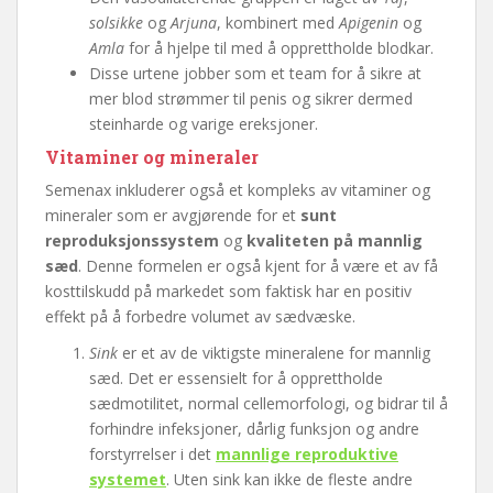
solsikke
og
Arjuna
, kombinert med
Apigenin
og
Amla
for å hjelpe til med å opprettholde blodkar.
Disse urtene jobber som et team for å sikre at
mer blod strømmer til penis og sikrer dermed
steinharde og varige ereksjoner.
Vitaminer og mineraler
Semenax inkluderer også et kompleks av vitaminer og
mineraler som er avgjørende for et
sunt
reproduksjonssystem
og
kvaliteten på mannlig
sæd
. Denne formelen er også kjent for å være et av få
kosttilskudd på markedet som faktisk har en positiv
effekt på å forbedre volumet av sædvæske.
Sink
er et av de viktigste mineralene for mannlig
sæd. Det er essensielt for å opprettholde
sædmotilitet, normal cellemorfologi, og bidrar til å
forhindre infeksjoner, dårlig funksjon og andre
forstyrrelser i det
mannlige reproduktive
systemet
. Uten sink kan ikke de fleste andre