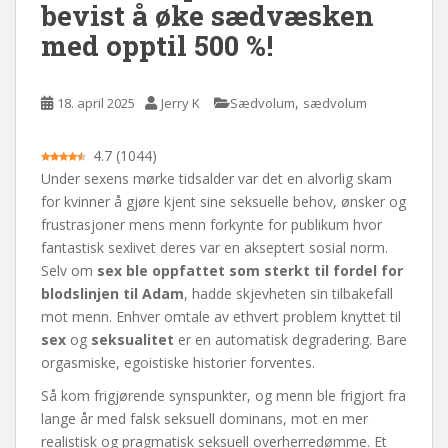
bevist å øke sædvæsken
med opptil 500 %!
,
18. april 2025
Jerry K
Sædvolum
sædvolum
4.7
(
1044
)
Under sexens mørke tidsalder var det en alvorlig skam
for kvinner å gjøre kjent sine seksuelle behov, ønsker og
frustrasjoner mens menn forkynte for publikum hvor
fantastisk sexlivet deres var en akseptert sosial norm.
Selv om
sex ble oppfattet som sterkt til fordel for
blodslinjen til Adam
, hadde skjevheten sin tilbakefall
mot menn. Enhver omtale av ethvert problem knyttet til
sex
og
seksualitet
er en automatisk degradering. Bare
orgasmiske, egoistiske historier forventes.
Så kom frigjørende synspunkter, og menn ble frigjort fra
lange år med falsk seksuell dominans, mot en mer
realistisk og pragmatisk seksuell overherredømme. Et