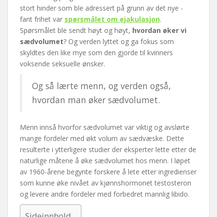
stort hinder som ble adressert på grunn av det nye -
fant frihet var
spørsmålet om ejakulasjon
.
Spørsmålet ble sendt høyt og høyt,
hvordan øker vi
sædvolumet
? Og verden lyttet og ga fokus som
skyldtes den like mye som den gjorde til kvinners
voksende seksuelle ønsker.
Og så lærte menn, og verden også,
hvordan man øker sædvolumet.
Menn innså hvorfor sædvolumet var viktig og avslørte
mange fordeler med økt volum av sædvæske. Dette
resulterte i ytterligere studier der eksperter lette etter de
naturlige måtene å øke sædvolumet hos menn. I løpet
av 1960-årene begynte forskere å lete etter ingredienser
som kunne øke nivået av kjønnshormonet testosteron
og levere andre fordeler med forbedret mannlig libido.
Sideinnhold