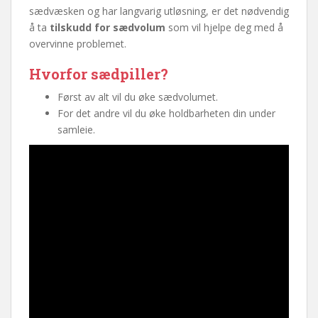
sædvæsken og har langvarig utløsning, er det nødvendig
å ta
tilskudd for sædvolum
som vil hjelpe deg med å
overvinne problemet.
Hvorfor sædpiller?
Først av alt vil du øke sædvolumet.
For det andre vil du øke holdbarheten din under
samleie.