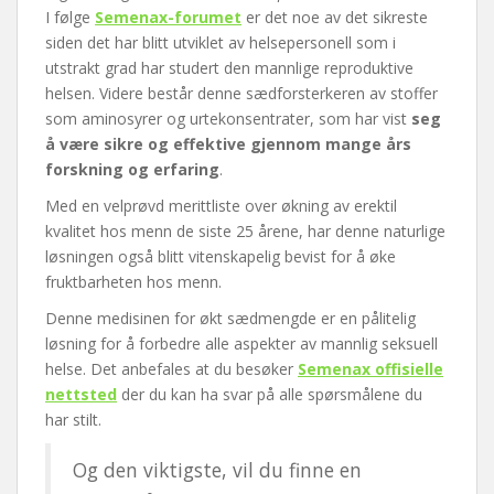
I følge
Semenax-forumet
er det noe av det sikreste
siden det har blitt utviklet av helsepersonell som i
utstrakt grad har studert den mannlige reproduktive
helsen. Videre består denne sædforsterkeren av stoffer
som aminosyrer og urtekonsentrater, som har vist
seg
å være sikre og effektive gjennom mange års
forskning og erfaring
.
Med en velprøvd merittliste over økning av erektil
kvalitet hos menn de siste 25 årene, har denne naturlige
løsningen også blitt vitenskapelig bevist for å øke
fruktbarheten hos menn.
Denne medisinen for økt sædmengde er en pålitelig
løsning for å forbedre alle aspekter av mannlig seksuell
helse. Det anbefales at du besøker
Semenax offisielle
nettsted
der du kan ha svar på alle spørsmålene du
har stilt.
Og den viktigste, vil du finne en