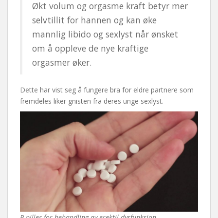
Økt volum og orgasme kraft betyr mer
selvtillit for hannen og kan øke
mannlig libido og sexlyst når ønsket
om å oppleve de nye kraftige
orgasmer øker.
Dette har vist seg å fungere bra for eldre partnere som
fremdeles liker gnisten fra deres unge sexlyst.
P-piller for behandling av erektil dysfunksjon