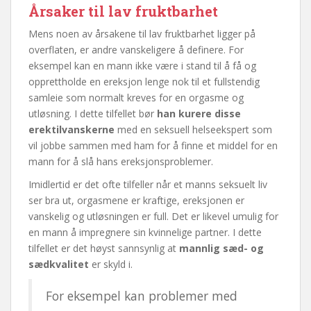
Årsaker til lav fruktbarhet
Mens noen av årsakene til lav fruktbarhet ligger på
overflaten, er andre vanskeligere å definere. For
eksempel kan en mann ikke være i stand til å få og
opprettholde en ereksjon lenge nok til et fullstendig
samleie som normalt kreves for en orgasme og
utløsning. I dette tilfellet bør
han kurere disse
erektilvanskerne
med en seksuell helseekspert som
vil jobbe sammen med ham for å finne et middel for en
mann for å slå hans ereksjonsproblemer.
Imidlertid er det ofte tilfeller når et manns seksuelt liv
ser bra ut, orgasmene er kraftige, ereksjonen er
vanskelig og utløsningen er full. Det er likevel umulig for
en mann å impregnere sin kvinnelige partner. I dette
tilfellet er det høyst sannsynlig at
mannlig sæd- og
sædkvalitet
er skyld i.
For eksempel kan problemer med