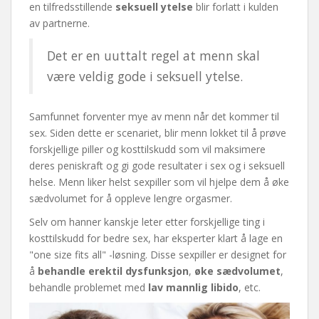
en tilfredsstillende
seksuell ytelse
blir forlatt i kulden
av partnerne.
Det er en uuttalt regel at menn skal
være veldig gode i seksuell ytelse.
Samfunnet forventer mye av menn når det kommer til
sex. Siden dette er scenariet, blir menn lokket til å prøve
forskjellige piller og kosttilskudd som vil maksimere
deres peniskraft og gi gode resultater i sex og i seksuell
helse. Menn liker helst sexpiller som vil hjelpe dem å øke
sædvolumet for å oppleve lengre orgasmer.
Selv om hanner kanskje leter etter forskjellige ting i
kosttilskudd for bedre sex, har eksperter klart å lage en
"one size fits all" -løsning. Disse sexpiller er designet for
å
behandle erektil dysfunksjon
,
øke sædvolumet
,
behandle problemet med
lav mannlig libido
, etc.