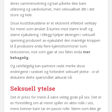
deres sammensetning og kan påvirke ikke bare
utløsning og sædvolumet, men seksuallivet ditt i det
store og hele.
Disse kosttilskuddene er et ekstremt effektivt verktøy
for menn som ønsker å kumre med større kraft og
større ejakulering. I tillegg hjelper økningen i seksuell
spenning produsert av ejakulatet den mannlige kroppen
til å produsere enda flere kjønnshormoner som
testosteron, noe som gjør at sex føles enda
mer
behagelig
.
Og selvfølgelig kan partnere raskt merke disse
endringene i sexlivet og forbedret seksuell ytelse - vi vil
diskutere dette spørsmålet akkurat nå.
Seksuell ytelse
Det er press for menn å være veldig gode på sex. Det er
en forestilling om at menn spiller en aktiv rolle i sex,
mens kvinner bare tar en passiv rolle. Menn som ikke gir