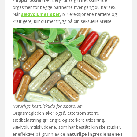
- opptil 500%!
Det betyr utrolig tilfredsstillende
orgasmer for begge partnerne hver gang du har sex.
Når
sædvolumet øker
, blir ereksjonene hardere og
kraftigere, blir du mer trygg på din seksuelle ytelse.
Naturlige kosttilskudd for sædvolum
Orgasmegleden øker også, ettersom større
sædbelastning gir lengre og sterkere utløsning.
Sædvolumtilskuddene, som har bestått kliniske studier,
er effektive på grunn av de
naturlige ingrediensene
i