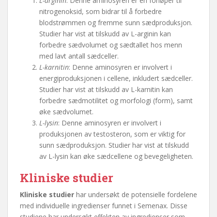
L-arginin
: Denne aminosyren er en forløper til
nitrogenoksid, som bidrar til å forbedre
blodstrømmen og fremme sunn sædproduksjon.
Studier har vist at tilskudd av L-arginin kan
forbedre sædvolumet og sædtallet hos menn
med lavt antall sædceller.
L-karnitin
: Denne aminosyren er involvert i
energiproduksjonen i cellene, inkludert sædceller.
Studier har vist at tilskudd av L-karnitin kan
forbedre sædmotilitet og morfologi (form), samt
øke sædvolumet.
L-lysin
: Denne aminosyren er involvert i
produksjonen av testosteron, som er viktig for
sunn sædproduksjon. Studier har vist at tilskudd
av L-lysin kan øke sædcellene og bevegeligheten.
Kliniske studier
Kliniske studier
har undersøkt de potensielle fordelene
med individuelle ingredienser funnet i Semenax. Disse
studiene har undersøkt effekten av ingredienser som