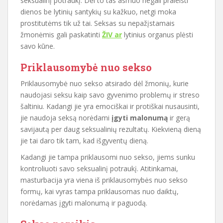
seksualinį potraukį. Dėl to tas asmuo negali praleisti
dienos be lytinių santykių su kažkuo, netgi moka
prostitutėms tik už tai. Seksas su nepažįstamais
žmonėmis gali paskatinti
ŽIV ar
lytinius organus plėsti
savo kūne.
Priklausomybė nuo sekso
Priklausomybė nuo sekso atsirado dėl žmonių, kurie
naudojasi seksu kaip savo gyvenimo problemų ir streso
šaltiniu. Kadangi jie yra emociškai ir protiškai nusausinti,
jie naudoja seksą norėdami
įgyti malonumą
ir gerą
savijautą per daug seksualinių rezultatų. Kiekvieną dieną
jie tai daro tik tam, kad išgyventų dieną.
Kadangi jie tampa priklausomi nuo sekso, jiems sunku
kontroliuoti savo seksualinį potraukį. Atitinkamai,
masturbacija yra viena iš priklausomybės nuo sekso
formų, kai vyras tampa priklausomas nuo daiktų,
norėdamas įgyti malonumą ir paguodą.