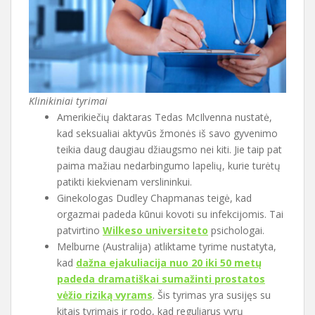
Klinikiniai tyrimai
Amerikiečių daktaras Tedas McIlvenna nustatė,
kad seksualiai aktyvūs žmonės iš savo gyvenimo
teikia daug daugiau džiaugsmo nei kiti. Jie taip pat
paima mažiau nedarbingumo lapelių, kurie turėtų
patikti kiekvienam verslininkui.
Ginekologas Dudley Chapmanas teigė, kad
orgazmai padeda kūnui kovoti su infekcijomis. Tai
patvirtino
Wilkeso universiteto
psichologai.
Melburne (Australija) atliktame tyrime nustatyta,
kad
dažna ejakuliacija nuo 20 iki 50 metų
padeda dramatiškai sumažinti prostatos
vėžio riziką vyrams
. Šis tyrimas yra susijęs su
kitais tyrimais ir rodo, kad reguliarus vyrų