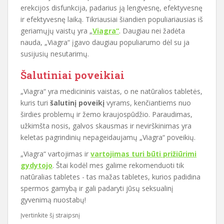
erekcijos disfunkcija, padarius ją lengvesnę, efektyvesnę
ir efektyvesnę laiką. Tikriausiai šiandien populiariausias iš
geriamųjų vaistų yra „
Viagra“
. Daugiau nei žadėta
nauda, „Viagra“ įgavo daugiau populiarumo dėl su ja
susijusių nesutarimų.
Šalutiniai poveikiai
„Viagra“ yra medicininis vaistas, o ne natūralios tabletės,
kuris turi
šalutinį poveikį
vyrams, kenčiantiems nuo
širdies problemų ir žemo kraujospūdžio. Paraudimas,
užkimšta nosis, galvos skausmas ir nevirškinimas yra
keletas pagrindinių nepageidaujamų „Viagra“ poveikių.
„Viagra“ vartojimas ir
vartojimas turi būti prižiūrimi
gydytojo
. Štai kodėl mes galime rekomenduoti tik
natūralias tabletes - tas mažas tabletes, kurios padidina
spermos gamybą ir gali padaryti jūsų seksualinį
gyvenimą nuostabų!
Įvertinkite šį straipsnį