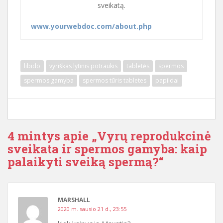
sveikatą.
www.yourwebdoc.com/about.php
libido
vyriškas lytinis potraukis
tabletės
spermos
spermos gamyba
spermos tūris tabletes
papildai
4 mintys apie „Vyrų reprodukcinė
sveikata ir spermos gamyba: kaip
palaikyti sveiką spermą?“
MARSHALL
2020 m. sausio 21 d., 23:55