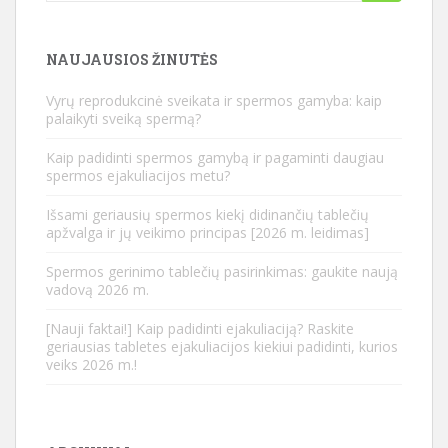
NAUJAUSIOS ŽINUTĖS
Vyrų reprodukcinė sveikata ir spermos gamyba: kaip
palaikyti sveiką spermą?
Kaip padidinti spermos gamybą ir pagaminti daugiau
spermos ejakuliacijos metu?
Išsami geriausių spermos kiekį didinančių tablečių
apžvalga ir jų veikimo principas [2026 m. leidimas]
Spermos gerinimo tablečių pasirinkimas: gaukite naują
vadovą 2026 m.
[Nauji faktai!] Kaip padidinti ejakuliaciją? Raskite
geriausias tabletes ejakuliacijos kiekiui padidinti, kurios
veiks 2026 m.!