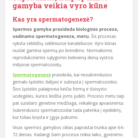
gamyba veikia vyro kūne
Kas yra spermatogenezė?
Spermos gamyba prasideda biologinio proceso,
vadinamo spermatogeneze, metu.
Šis procesas
vyksta sėklidžių sėkliniuose kanalėliuose. Vyro kūnas
nuolat gamina spermą po brendimo. Normaliomis
reprodukcinėmis sąlygomis kiekvieną dieną vystosi
milijonai spermatozoidų.
Spermatogenezė
prasideda, kai nesubrendusios
gemalo ląstelės dalijasi ir subręsta į spermatozoidus.
Šios ląstelės palaipsniui keičia formą ir išsivysto
uodegėlės, kurios leidžia joms judėti. Proceso metu taip
pat susidaro genetinė medžiaga, reikalinga apvaisinimui.
Subrendusios spermatozoidai tada patenka į epididimį,
kur toliau bręsta ir įgyja judrumo.
Visas spermos gamybos ciklas paprastai trunka apie 64–
72 dienas. Kadangi šiam procesui reikia laiko, gyvenimo