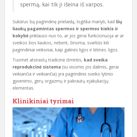
spermą, kai tik ji išeina iš varpos.
Sukūrus šią pagrindinę prielaidą, logiška manyti, kad
šių
liaukų pagamintas spermos ir spermos kiekis ir
kokybė
priklauso nuo to, ar jos gerai funkcionuoja ar ar
sveikos šios liaukos, nebent, žinoma, svarbūs kiti
pagrindiniai veiksniai, kaip galinės ligos ir lėtinės. ligos.
Tuomet atsirastų tradicinė išmintis,
kad sveika
reprodukcinė sistema
(su visomis jos dalimis, gerai
veikiančia ir veikiančia) yra pagrindinis sveiko lytinio
gyvenimo, gerų orgazmų ir pakrautų ejakuliacijų
elementas.
Klinikiniai tyrimai