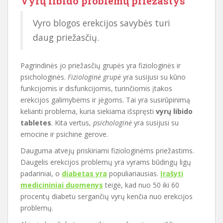
Vyrų libido problemų priežastys
Vyro blogos erekcijos savybės turi
daug priežasčių.
Pagrindinės jo priežasčių grupės yra fiziologinės ir
psichologinės.
Fiziologinė grupė
yra susijusi su kūno
funkcijomis ir disfunkcijomis, turinčiomis įtakos
erekcijos galimybėms ir jėgoms. Tai yra susirūpinimą
kelianti problema, kuria siekiama išspręsti
vyrų libido
tabletes
. Kita vertus,
psichologinė
yra susijusi su
emocine ir psichine gerove.
Dauguma atvejų priskiriami fiziologinėms priežastims.
Daugelis erekcijos problemų yra vyrams būdingų ligų
padariniai, o
diabetas yra
populiariausias.
Įrašyti
medicininiai duomenys
teigė, kad nuo 50 iki 60
procentų diabetu sergančių vyrų kenčia nuo erekcijos
problemų.