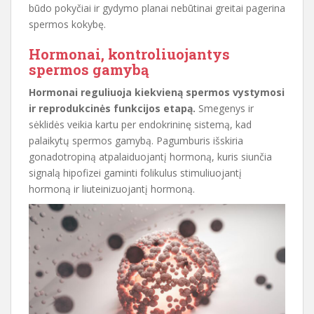
būdo pokyčiai ir gydymo planai nebūtinai greitai pagerina
spermos kokybę.
Hormonai, kontroliuojantys
spermos gamybą
Hormonai reguliuoja kiekvieną spermos vystymosi
ir reprodukcinės funkcijos etapą.
Smegenys ir
sėklidės veikia kartu per endokrininę sistemą, kad
palaikytų spermos gamybą. Pagumburis išskiria
gonadotropiną atpalaiduojantį hormoną, kuris siunčia
signalą hipofizei gaminti folikulus stimuliuojantį
hormoną ir liuteinizuojantį hormoną.