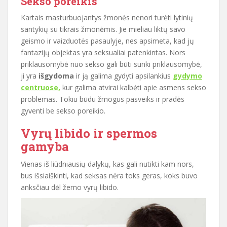
Sekso poreikis
Kartais masturbuojantys žmonės nenori turėti lytinių
santykių su tikrais žmonėmis. Jie mieliau liktų savo
geismo ir vaizduotės pasaulyje, nes apsimeta, kad jų
fantazijų objektas yra seksualiai patenkintas. Nors
priklausomybė nuo sekso gali būti sunki priklausomybė,
ji yra
išgydoma
ir ją galima gydyti apsilankius
gydymo
centruose,
kur galima atvirai kalbėti apie asmens sekso
problemas. Tokiu būdu žmogus pasveiks ir pradės
gyventi be sekso poreikio.
Vyrų libido ir spermos
gamyba
Vienas iš liūdniausių dalykų, kas gali nutikti kam nors,
bus išsiaiškinti, kad seksas nėra toks geras, koks buvo
anksčiau dėl žemo vyrų libido.