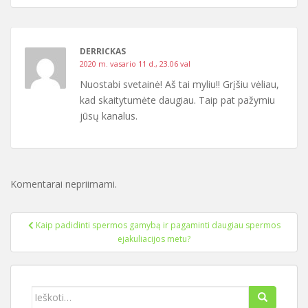
DERRICKAS
2020 m. vasario 11 d., 23.06 val
Nuostabi svetainė! Aš tai myliu!! Grįšiu vėliau,
kad skaitytumėte daugiau. Taip pat pažymiu
jūsų kanalus.
Komentarai nepriimami.
Įrašo
Kaip padidinti spermos gamybą ir pagaminti daugiau spermos
navigacija
ejakuliacijos metu?
Ieškoti: