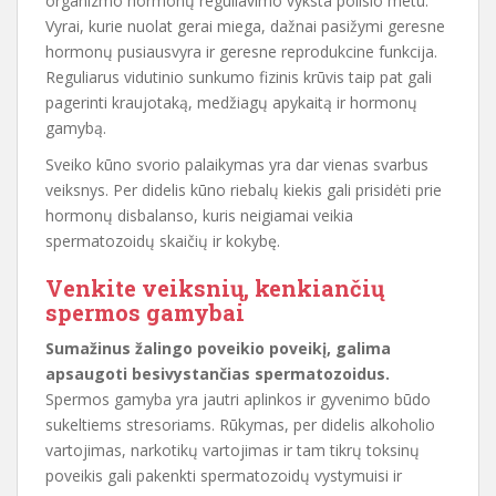
organizmo hormonų reguliavimo vyksta poilsio metu.
Vyrai, kurie nuolat gerai miega, dažnai pasižymi geresne
hormonų pusiausvyra ir geresne reprodukcine funkcija.
Reguliarus vidutinio sunkumo fizinis krūvis taip pat gali
pagerinti kraujotaką, medžiagų apykaitą ir hormonų
gamybą.
Sveiko kūno svorio palaikymas yra dar vienas svarbus
veiksnys. Per didelis kūno riebalų kiekis gali prisidėti prie
hormonų disbalanso, kuris neigiamai veikia
spermatozoidų skaičių ir kokybę.
Venkite veiksnių, kenkiančių
spermos gamybai
Sumažinus žalingo poveikio poveikį, galima
apsaugoti besivystančias spermatozoidus.
Spermos gamyba yra jautri aplinkos ir gyvenimo būdo
sukeltiems stresoriams. Rūkymas, per didelis alkoholio
vartojimas, narkotikų vartojimas ir tam tikrų toksinų
poveikis gali pakenkti spermatozoidų vystymuisi ir