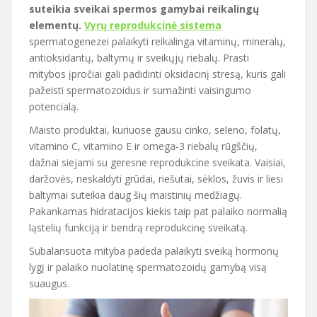
suteikia sveikai spermos gamybai reikalingų
elementų.
Vyrų reprodukcinė sistema
spermatogenezei palaikyti reikalinga vitaminų, mineralų,
antioksidantų, baltymų ir sveikųjų riebalų. Prasti
mitybos įpročiai gali padidinti oksidacinį stresą, kuris gali
pažeisti spermatozoidus ir sumažinti vaisingumo
potencialą.
Maisto produktai, kuriuose gausu cinko, seleno, folatų,
vitamino C, vitamino E ir omega-3 riebalų rūgščių,
dažnai siejami su geresne reprodukcine sveikata. Vaisiai,
daržovės, neskaldyti grūdai, riešutai, sėklos, žuvis ir liesi
baltymai suteikia daug šių maistinių medžiagų.
Pakankamas hidratacijos kiekis taip pat palaiko normalią
ląstelių funkciją ir bendrą reprodukcinę sveikatą.
Subalansuota mityba padeda palaikyti sveiką hormonų
lygį ir palaiko nuolatinę spermatozoidų gamybą visą
suaugus.