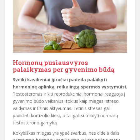
Hormonų pusiausvyros
palaikymas per gyvenimo būdą
Sveiki kasdieniai įpročiai padeda palaikyti
hormoninę aplinką, reikalingą spermos vystymuisi.
Testosteronas ir kiti reprodukciniai hormonai reaguoja į
gyvenimo būdo veiksnius, tokius kaip miegas, streso
valdymas ir fizinis aktyvumas. Lėtinis stresas gali
padidinti kortizolio kiekį, o tai gali sutrikdyti normalią
testosterono gamybą.
Kokybiškas miegas yra ypač svarbus, nes didelė dalis