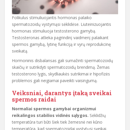
Folikulus stimuliuojantis hormonas palaiko
spermatozoidų vystymąsi sėklidėse. Liuteinizuojantis
hormonas stimuliuoja testosterono gamybą.
Testosteronas atlieka pagrindinį vaidmenį palaikant
spermos gamybą, lytinę funkciją ir vyrų reprodukcinę
sveikatą.
Hormoninis disbalansas gali sumažinti spermatozoidų
skaičių ir sutrikdyti spermatozoidų brendimą. Žemas
testosterono lygis, skydliaukės sutrikimai ir hipofizės
problemos gali neigiamai paveikti vaisingumą.
Veiksniai, darantys įtaką sveikai
spermos raidai
Normaliai spermos gamybai organizmui
reikalingos stabilios vidinės sąlygos.
Sėklidžių
temperatūra turi būti šiek tiek žemesnė nei kūno
temperatūra, kad spermatozoidai vystytųsi sveikai.