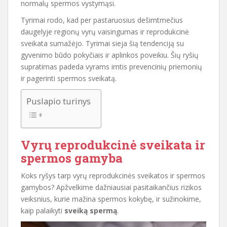
normalų spermos vystymąsi.
Tyrimai rodo, kad per pastaruosius dešimtmečius
daugelyje regionų vyrų vaisingumas ir reprodukcinė
sveikata sumažėjo. Tyrimai sieja šią tendenciją su
gyvenimo būdo pokyčiais ir aplinkos poveikiu. Šių ryšių
supratimas padeda vyrams imtis prevencinių priemonių
ir pagerinti spermos sveikatą.
Puslapio turinys
Vyrų reprodukcinė sveikata ir
spermos gamyba
Koks ryšys tarp vyrų reprodukcinės sveikatos ir spermos
gamybos? Apžvelkime dažniausiai pasitaikančius rizikos
veiksnius, kurie mažina spermos kokybę, ir sužinokime,
kaip palaikyti
sveiką spermą
.