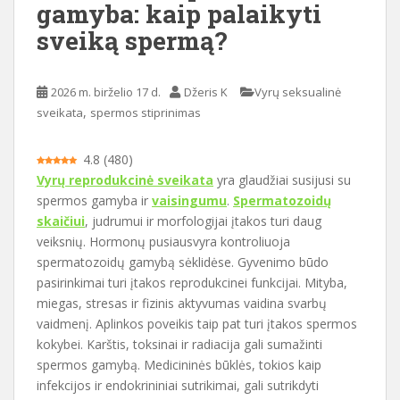
gamyba: kaip palaikyti
i
sveiką spermą?
o
t
u
2026 m. birželio 17 d.
Džeris K
Vyrų seksualinė
r
,
sveikata
spermos stiprinimas
i
n
4.8
(
480
)
i
Vyrų reprodukcinė sveikata
yra glaudžiai susijusi su
o
spermos gamyba ir
vaisingumu
.
Spermatozoidų
skaičiui
, judrumui ir morfologijai įtakos turi daug
veiksnių. Hormonų pusiausvyra kontroliuoja
spermatozoidų gamybą sėklidėse. Gyvenimo būdo
pasirinkimai turi įtakos reprodukcinei funkcijai. Mityba,
miegas, stresas ir fizinis aktyvumas vaidina svarbų
vaidmenį. Aplinkos poveikis taip pat turi įtakos spermos
kokybei. Karštis, toksinai ir radiacija gali sumažinti
spermos gamybą. Medicininės būklės, tokios kaip
infekcijos ir endokrininiai sutrikimai, gali sutrikdyti