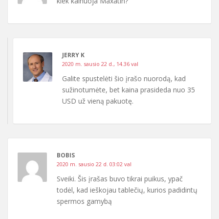
kiek kainuoja Maxatin?
JERRY K
2020 m. sausio 22 d., 14.36 val
Galite spustelėti šio įrašo nuorodą, kad
sužinotumėte, bet kaina prasideda nuo 35
USD už vieną pakuotę.
BOBIS
2020 m. sausio 22 d. 03:02 val
Sveiki. Šis įrašas buvo tikrai puikus, ypač
todėl, kad ieškojau tablečių, kurios padidintų
spermos gamybą