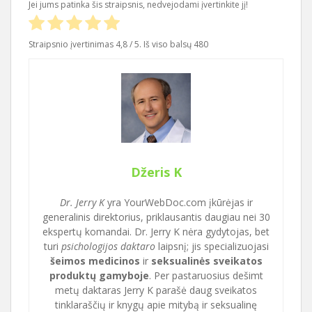
Jei jums patinka šis straipsnis, nedvejodami įvertinkite jį!
Straipsnio įvertinimas
4,8
/ 5. Iš viso balsų
480
Džeris K
Dr. Jerry K
yra YourWebDoc.com įkūrėjas ir
generalinis direktorius, priklausantis daugiau nei 30
ekspertų komandai. Dr. Jerry K nėra gydytojas, bet
turi
psichologijos daktaro
laipsnį; jis specializuojasi
šeimos medicinos
ir
seksualinės sveikatos
produktų gamyboje
. Per pastaruosius dešimt
metų daktaras Jerry K parašė daug sveikatos
tinklaraščių ir knygų apie mitybą ir seksualinę