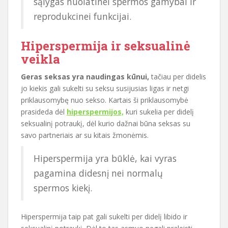
sąlygas nuolatinei spermos gamybai ir
reprodukcinei funkcijai.
Hiperspermija ir seksualinė
veikla
Geras seksas yra naudingas kūnui,
tačiau per didelis
jo kiekis gali sukelti su seksu susijusias ligas ir netgi
priklausomybę nuo sekso. Kartais ši priklausomybė
prasideda dėl
hiperspermijos,
kuri sukelia per didelį
seksualinį potraukį, dėl kurio dažnai būna seksas su
savo partneriais ar su kitais žmonėmis.
Hiperspermija yra būklė, kai vyras
pagamina didesnį nei normalų
spermos kiekį.
Hiperspermija taip pat gali sukelti per didelį libido ir