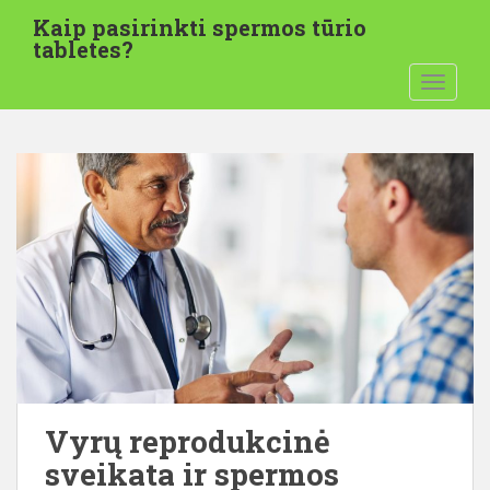
P
Kaip pasirinkti spermos tūrio
e
tabletes?
r
PERJUN
e
i
t
i
p
r
i
e
p
a
g
r
i
n
Vyrų reprodukcinė
d
sveikata ir spermos
i
n