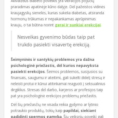
Akivaizdus diabeto poveikis yra vibracijos pojūčių
praradimas apatinėje kūno dalyje. Dėl pažeistos vidinės
kraujagyslių sienelės, kurias sukelia diabetas, atsiranda
hormonų trūkumas ir nepakankamas aprūpinimas
krauju, o tai būtina norint
gerai ir sunkiai erekcijai
.
Nesveikas gyvenimo būdas taip pat
trukdo pasiekti visavertę erekciją.
Šeimyninės ir santykių problemos yra dažna
psichologinė priežastis, dėl kurios nepavyksta
pasiekti erekcijos
. Šeimos problemos, susijusios su
finansais, saugumu ir ateitimi, gali sukelti didelį stresą ir
neleisti protui ir kūnui atitinkamai reaguoti į seksualinius
dirgiklius. Stresas dėl darbo, karjeros ar profesijos taip
pat yra psichologinė erekcijos problemų priežastis.
Dėl šių priežasčių ne visada reikia gydymo ar lytinio
potraukio produktų, tokių kaip
papildai, siekiant
padidinti spermos gamybą
. Šių veiksnių poveikį gali