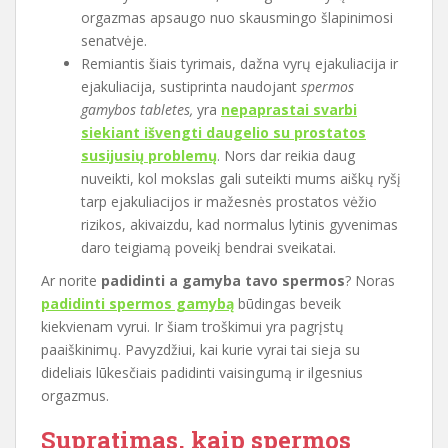
orgazmas apsaugo nuo skausmingo šlapinimosi
senatvėje.
Remiantis šiais tyrimais, dažna vyrų ejakuliacija ir
ejakuliacija, sustiprinta naudojant
spermos
gamybos tabletes,
yra
nepaprastai svarbi
siekiant išvengti daugelio su prostatos
susijusių problemų
. Nors dar reikia daug
nuveikti, kol mokslas gali suteikti mums aiškų ryšį
tarp ejakuliacijos ir mažesnės prostatos vėžio
rizikos, akivaizdu, kad normalus lytinis gyvenimas
daro teigiamą poveikį bendrai sveikatai.
Ar norite
padidinti a
gamyba
tavo spermos
? Noras
padidinti spermos gamybą
būdingas beveik
kiekvienam vyrui. Ir šiam troškimui yra pagrįstų
paaiškinimų. Pavyzdžiui, kai kurie vyrai tai sieja su
dideliais lūkesčiais padidinti vaisingumą ir ilgesnius
orgazmus.
Supratimas, kaip spermos