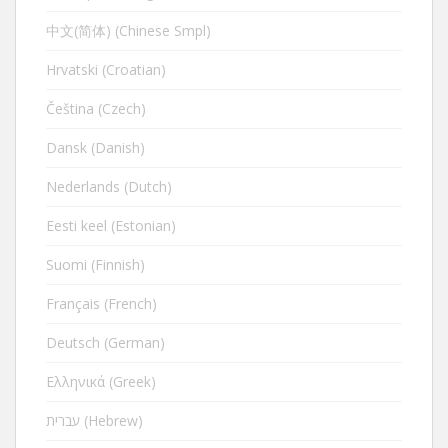
中文(简体) (Chinese Smpl)
Hrvatski (Croatian)
Čeština (Czech)
Dansk (Danish)
Nederlands (Dutch)
Eesti keel (Estonian)
Suomi (Finnish)
Français (French)
Deutsch (German)
Ελληνικά (Greek)
עברית (Hebrew)