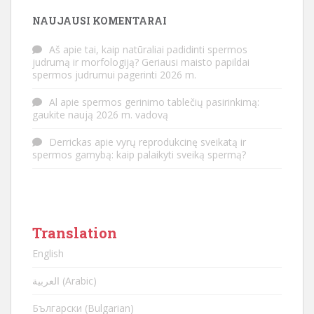
NAUJAUSI KOMENTARAI
Aš
apie
tai, kaip natūraliai padidinti spermos
judrumą ir morfologiją? Geriausi maisto papildai
spermos judrumui pagerinti 2026 m.
Al
apie
spermos gerinimo tablečių pasirinkimą:
gaukite naują 2026 m. vadovą
Derrickas
apie
vyrų reprodukcinę sveikatą ir
spermos gamybą: kaip palaikyti sveiką spermą?
Translation
English
العربية (Arabic)
Български (Bulgarian)